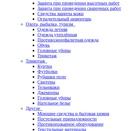
Защита при проведении высотных работ
Защита при проведении сварочных работ
Средства защиты кожи
Оградительный инвентарь
Охота, рыбалка, туризм
Одежда летняя
Одежда утеплённая
Противоэнцефалитная одежда
Обувь
Головные уборы
Трикотаж
Трикотаж
Куртки
Футболки
Рубашки поло
Свитеры
Тельняшки
Джемперы
Головные уборы
Нательное белье
Другое
Моющие средства и бытовая химия
Постельные принадлежности
Противопожарное оборудование
Текстильные материалы