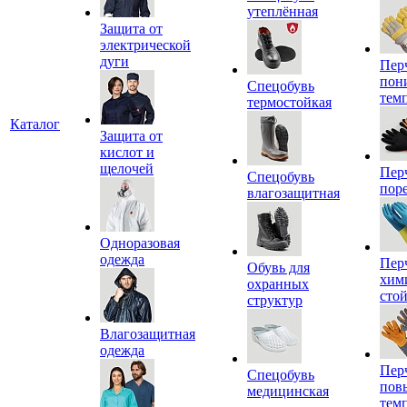
утеплённая
Защита от
электрической
дуги
Пер
пон
Спецобувь
тем
термостойкая
Каталог
Защита от
кислот и
щелочей
Пер
Спецобувь
пор
влагозащитная
Одноразовая
одежда
Пер
Обувь для
хим
охранных
сто
структур
Влагозащитная
одежда
Пер
Спецобувь
пов
медицинская
тем