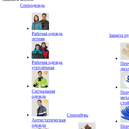
Спецодежда
Рабочая одежда
Защита р
летняя
Рабочая одежда
Пер
утеплённая
диэ
Сигнальная
Пер
одежда
мех
сто
Спецобувь
Антистатическая
одежда
Пер