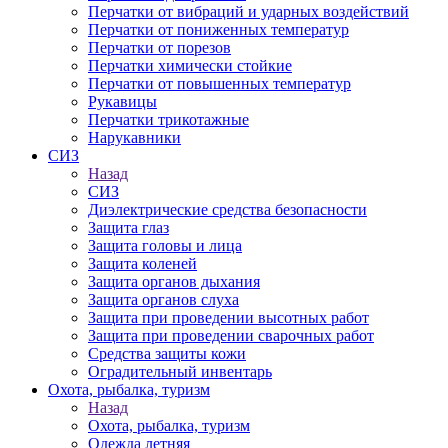
Перчатки от вибраций и ударных воздействий
Перчатки от пониженных температур
Перчатки от порезов
Перчатки химически стойкие
Перчатки от повышенных температур
Рукавицы
Перчатки трикотажные
Нарукавники
СИЗ
Назад
СИЗ
Диэлектрические средства безопасности
Защита глаз
Защита головы и лица
Защита коленей
Защита органов дыхания
Защита органов слуха
Защита при проведении высотных работ
Защита при проведении сварочных работ
Средства защиты кожи
Оградительный инвентарь
Охота, рыбалка, туризм
Назад
Охота, рыбалка, туризм
Одежда летняя