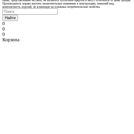
Цены, представленные на сайте, не являются публичной офертой и могут отличаться от цены продаж.
Производитель вправе вносить незначительные изменения в конструкцию, внешний вид,
комплектность изделий, не влияющие на основные потребительские свойства.
Найти
0
0
0
Корзина