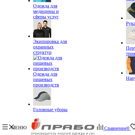
Одежда для
медицины и
сферы услуг
Рук
Экипировка для
охранных
Пер
структур
три
Одежда для
Нар
пищевых
производств
Головные уборы
МЕНЮ
Сравнение
0