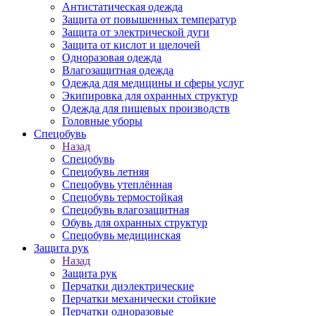
Антистатическая одежда
Защита от повышенных температур
Защита от электрической дуги
Защита от кислот и щелочей
Одноразовая одежда
Влагозащитная одежда
Одежда для медицины и сферы услуг
Экипировка для охранных структур
Одежда для пищевых производств
Головные уборы
Спецобувь
Назад
Спецобувь
Спецобувь летняя
Спецобувь утеплённая
Спецобувь термостойкая
Спецобувь влагозащитная
Обувь для охранных структур
Спецобувь медицинская
Защита рук
Назад
Защита рук
Перчатки диэлектрические
Перчатки механически стойкие
Перчатки одноразовые