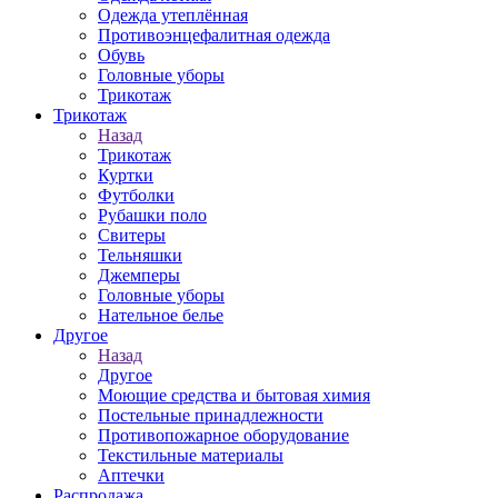
Одежда утеплённая
Противоэнцефалитная одежда
Обувь
Головные уборы
Трикотаж
Трикотаж
Назад
Трикотаж
Куртки
Футболки
Рубашки поло
Свитеры
Тельняшки
Джемперы
Головные уборы
Нательное белье
Другое
Назад
Другое
Моющие средства и бытовая химия
Постельные принадлежности
Противопожарное оборудование
Текстильные материалы
Аптечки
Распродажа