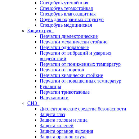
Спецобувь утеплённая
Спецобувь термостойкая
Спецобувь влагозащитная
Обувь для охранных структур
Спецобувь медицинская
Защита рук
Перчатки диэлектрические
Перчатки механически стойкие
Перчатки одноразовые
Перчатки от вибраций и ударных
воздействий
Перчатки от пониженных температур
Перчатки от порезов
Перчатки химически стойкие
Перчатки от повышенных температур
Рукавицы
Перчатки трикотажные
Нарукавники
СИЗ
Диэлектрические средства безопасности
Защита глаз
Защита головы и лица
Защита коленей
Защита органов дыхания
Защита органов слуха