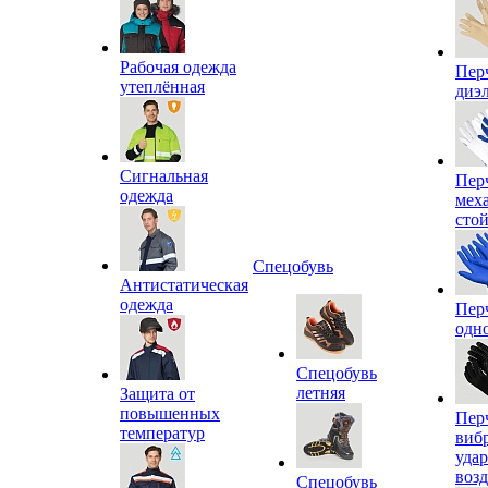
Рабочая одежда
Пер
утеплённая
диэ
Сигнальная
Пер
одежда
мех
сто
Спецобувь
Антистатическая
одежда
Пер
одн
Спецобувь
летняя
Защита от
повышенных
Пер
температур
виб
уда
воз
Спецобувь