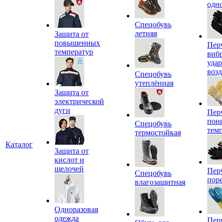
одн
Спецобувь
летняя
Защита от
повышенных
Пер
температур
виб
уда
воз
Спецобувь
утеплённая
Защита от
электрической
дуги
Пер
пон
Спецобувь
тем
термостойкая
Каталог
Защита от
кислот и
щелочей
Пер
Спецобувь
пор
влагозащитная
Одноразовая
одежда
Пер