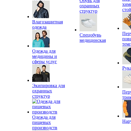
Обувь для
хим
охранных
сто
структур
Влагозащитная
одежда
Пер
Спецобувь
пов
медицинская
тем
Одежда для
медицины и
сферы услуг
Рук
Экипировка для
охранных
Пер
структур
три
Одежда для
Нар
пищевых
производств