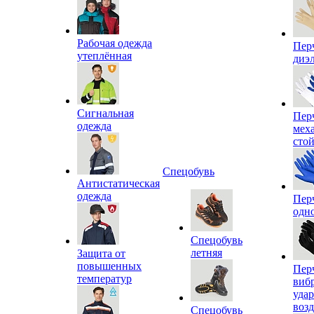
Рабочая одежда
Пер
утеплённая
диэ
Сигнальная
Пер
одежда
мех
сто
Спецобувь
Антистатическая
одежда
Пер
одн
Спецобувь
летняя
Защита от
повышенных
Пер
температур
виб
уда
воз
Спецобувь