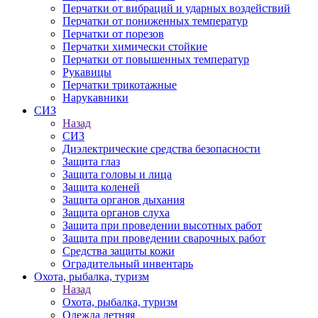
Перчатки от вибраций и ударных воздействий
Перчатки от пониженных температур
Перчатки от порезов
Перчатки химически стойкие
Перчатки от повышенных температур
Рукавицы
Перчатки трикотажные
Нарукавники
СИЗ
Назад
СИЗ
Диэлектрические средства безопасности
Защита глаз
Защита головы и лица
Защита коленей
Защита органов дыхания
Защита органов слуха
Защита при проведении высотных работ
Защита при проведении сварочных работ
Средства защиты кожи
Оградительный инвентарь
Охота, рыбалка, туризм
Назад
Охота, рыбалка, туризм
Одежда летняя