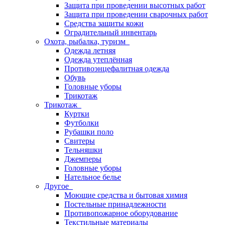
Защита при проведении высотных работ
Защита при проведении сварочных работ
Средства защиты кожи
Оградительный инвентарь
Охота, рыбалка, туризм
Одежда летняя
Одежда утеплённая
Противоэнцефалитная одежда
Обувь
Головные уборы
Трикотаж
Трикотаж
Куртки
Футболки
Рубашки поло
Свитеры
Тельняшки
Джемперы
Головные уборы
Нательное белье
Другое
Моющие средства и бытовая химия
Постельные принадлежности
Противопожарное оборудование
Текстильные материалы