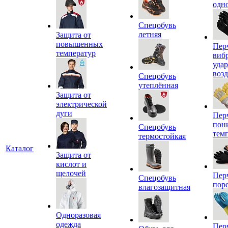
одн
Спецобувь
летняя
Защита от
повышенных
Пер
температур
виб
уда
воз
Спецобувь
утеплённая
Защита от
электрической
дуги
Пер
пон
Спецобувь
тем
термостойкая
Каталог
Защита от
кислот и
щелочей
Пер
Спецобувь
пор
влагозащитная
Одноразовая
одежда
Пер