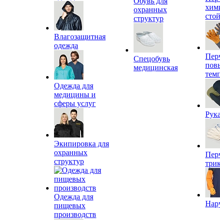
Обувь для
хим
охранных
сто
структур
Влагозащитная
одежда
Пер
Спецобувь
пов
медицинская
тем
Одежда для
медицины и
сферы услуг
Рук
Экипировка для
охранных
Пер
структур
три
Одежда для
Нар
пищевых
производств