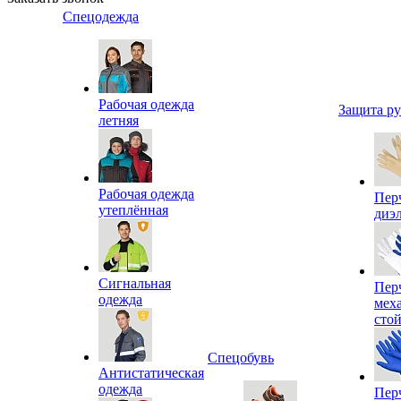
Спецодежда
Рабочая одежда
Защита р
летняя
Рабочая одежда
Пер
утеплённая
диэ
Сигнальная
Пер
одежда
мех
сто
Спецобувь
Антистатическая
одежда
Пер