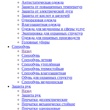
Антистатическая одежда
Защита от повышенных температур
Защита от электрической дуги
Защита от кислот и щелочей
Одноразовая одежда
Влагозащитная одежда
Одежда для медицины и сферы услуг
Экипировка для охранных структур
Одежда для пищевых производств
Головные уборы
Спецобувь
Назад
Спецобувь
Спецобувь летняя
Спецобувь утеплённая
Спецобувь термостойкая
Спецобувь влагозащитная
Обувь для охранных структур
Спецобувь медицинская
Защита рук
Назад
Защита рук
Перчатки диэлектрические
Перчатки механически стойкие
Перчатки одноразовые