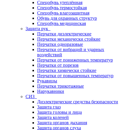
Спецобувь утеплённая
Спецобувь термостойкая
Спецобувь влагозащитная
Обувь для охранных структур
Спецобувь медицинская
Защита рук
Перчатки диэлектрические
Перчатки механически стойкие
Перчатки одноразовые
Перчатки от вибраций и ударных
воздействий
Перчатки от пониженных температур
Перчатки от порезов
Перчатки химически стойкие
Перчатки от повышенных температур
Рукавицы
Перчатки трикотажные
Нарукавники
СИЗ
Диэлектрические средства безопасности
Защита глаз
Защита головы и лица
Защита коленей
Защита органов дыхания
Защита органов слуха