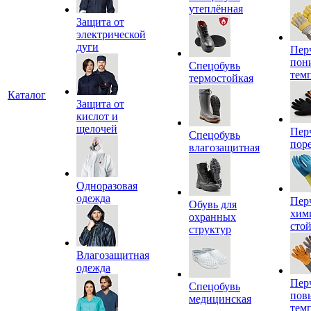
утеплённая
Защита от
электрической
дуги
Пер
пон
Спецобувь
тем
термостойкая
Каталог
Защита от
кислот и
щелочей
Пер
Спецобувь
пор
влагозащитная
Одноразовая
одежда
Пер
Обувь для
хим
охранных
сто
структур
Влагозащитная
одежда
Пер
Спецобувь
пов
медицинская
тем