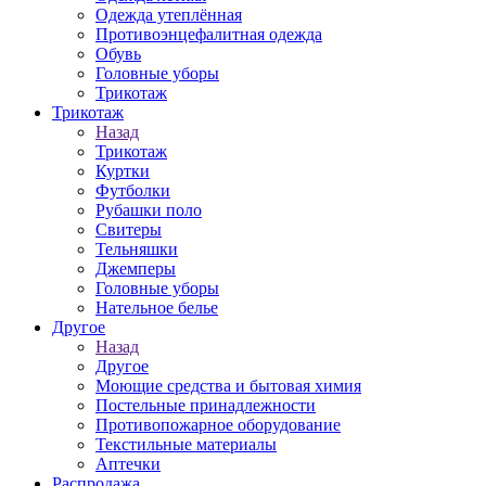
Одежда утеплённая
Противоэнцефалитная одежда
Обувь
Головные уборы
Трикотаж
Трикотаж
Назад
Трикотаж
Куртки
Футболки
Рубашки поло
Свитеры
Тельняшки
Джемперы
Головные уборы
Нательное белье
Другое
Назад
Другое
Моющие средства и бытовая химия
Постельные принадлежности
Противопожарное оборудование
Текстильные материалы
Аптечки
Распродажа