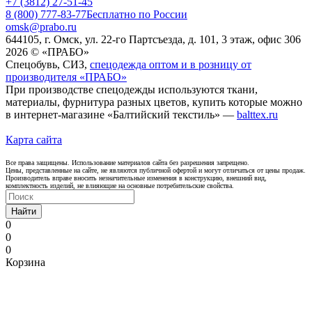
+7 (3812) 27-51-45
8 (800) 777-83-77
Бесплатно по России
omsk@prabo.ru
644105, г. Омск, ул. 22-го Партсъезда, д. 101, 3 этаж, офис 306
2026 © «ПРАБО»
Спецобувь, СИЗ,
спецодежда оптом и в розницу от
производителя «ПРАБО»
При производстве спецодежды используются ткани,
материалы, фурнитура разных цветов, купить которые можно
в интернет-магазине «Балтийский текстиль» —
balttex.ru
Карта сайта
Все права защищены. Использование материалов сайта без разрешения запрещено.
Цены, представленные на сайте, не являются публичной офертой и могут отличаться от цены продаж.
Производитель вправе вносить незначительные изменения в конструкцию, внешний вид,
комплектность изделий, не влияющие на основные потребительские свойства.
Найти
0
0
0
Корзина