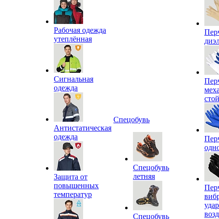
Рабочая одежда
Пер
утеплённая
диэ
Сигнальная
Пер
одежда
мех
сто
Спецобувь
Антистатическая
одежда
Пер
одн
Спецобувь
летняя
Защита от
повышенных
Пер
температур
виб
уда
воз
Спецобувь