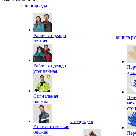
Спецодежда
Рабочая одежда
Защита р
летняя
Рабочая одежда
Пер
утеплённая
диэ
Сигнальная
Пер
одежда
мех
сто
Спецобувь
Антистатическая
одежда
Пер