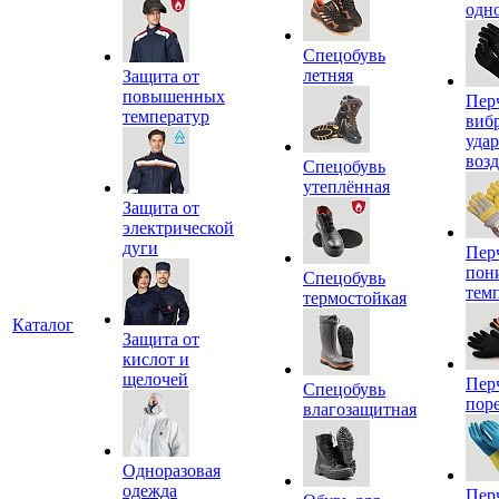
одн
Спецобувь
летняя
Защита от
повышенных
Пер
температур
виб
уда
воз
Спецобувь
утеплённая
Защита от
электрической
дуги
Пер
пон
Спецобувь
тем
термостойкая
Каталог
Защита от
кислот и
щелочей
Пер
Спецобувь
пор
влагозащитная
Одноразовая
одежда
Пер