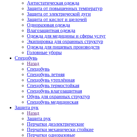
Антистатическая одежда
Защита от повышенных температур
Защита от электрической дуги
Защита от кислот и щелочей
Одноразовая одежда
Влагозащитная одежда
Одежда для медицины и сферы услуг
Экипировка для охранных структур
Одежда для пищевых производств
Головные уборы
Спецобувь
Назад
Спецобувь
Спецобувь летняя
Спецобувь утеплённая
Спецобувь термостойкая
Спецобувь влагозащитная
Обувь для охранных структур
Спецобувь медицинская
Защита рук
Назад
Защита рук
Перчатки диэлектрические
Перчатки механически стойкие
Перчатки одноразовые