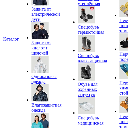
утеплённая
Защита от
электрической
дуги
Пер
пон
Спецобувь
тем
термостойкая
Каталог
Защита от
кислот и
щелочей
Пер
Спецобувь
пор
влагозащитная
Одноразовая
одежда
Пер
Обувь для
хим
охранных
сто
структур
Влагозащитная
одежда
Пер
Спецобувь
пов
медицинская
тем