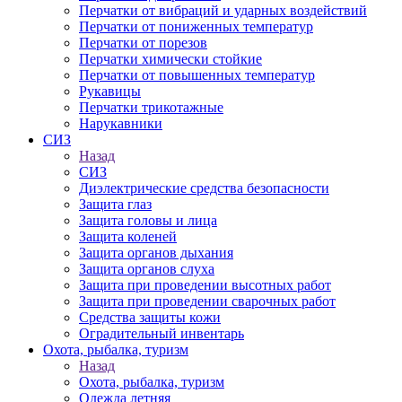
Перчатки от вибраций и ударных воздействий
Перчатки от пониженных температур
Перчатки от порезов
Перчатки химически стойкие
Перчатки от повышенных температур
Рукавицы
Перчатки трикотажные
Нарукавники
СИЗ
Назад
СИЗ
Диэлектрические средства безопасности
Защита глаз
Защита головы и лица
Защита коленей
Защита органов дыхания
Защита органов слуха
Защита при проведении высотных работ
Защита при проведении сварочных работ
Средства защиты кожи
Оградительный инвентарь
Охота, рыбалка, туризм
Назад
Охота, рыбалка, туризм
Одежда летняя