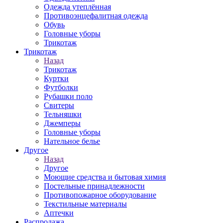
Одежда утеплённая
Противоэнцефалитная одежда
Обувь
Головные уборы
Трикотаж
Трикотаж
Назад
Трикотаж
Куртки
Футболки
Рубашки поло
Свитеры
Тельняшки
Джемперы
Головные уборы
Нательное белье
Другое
Назад
Другое
Моющие средства и бытовая химия
Постельные принадлежности
Противопожарное оборудование
Текстильные материалы
Аптечки
Распродажа