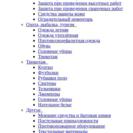
Защита при проведении высотных работ
Защита при проведении сварочных работ
Средства защиты кожи
Оградительный инвентарь
Охота, рыбалка, туризм
Одежда летняя
Одежда утеплённая
Противоэнцефалитная одежда
Обувь
Головные уборы
Трикотаж
Трикотаж
Куртки
Футболки
Рубашки поло
Свитеры
Тельняшки
Джемперы
Головные уборы
Нательное белье
Другое
Моющие средства и бытовая химия
Постельные принадлежности
Противопожарное оборудование
Текстильные материалы