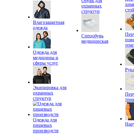
Обувь для
хим
охранных
сто
структур
Влагозащитная
одежда
Пер
Спецобувь
пов
медицинская
тем
Одежда для
медицины и
сферы услуг
Рук
Экипировка для
охранных
Пер
структур
три
Одежда для
Нар
пищевых
производств