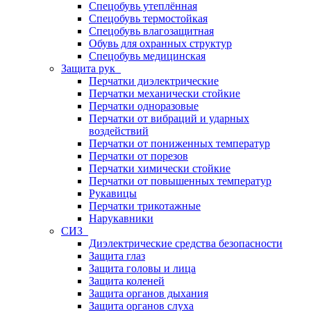
Спецобувь утеплённая
Спецобувь термостойкая
Спецобувь влагозащитная
Обувь для охранных структур
Спецобувь медицинская
Защита рук
Перчатки диэлектрические
Перчатки механически стойкие
Перчатки одноразовые
Перчатки от вибраций и ударных
воздействий
Перчатки от пониженных температур
Перчатки от порезов
Перчатки химически стойкие
Перчатки от повышенных температур
Рукавицы
Перчатки трикотажные
Нарукавники
СИЗ
Диэлектрические средства безопасности
Защита глаз
Защита головы и лица
Защита коленей
Защита органов дыхания
Защита органов слуха