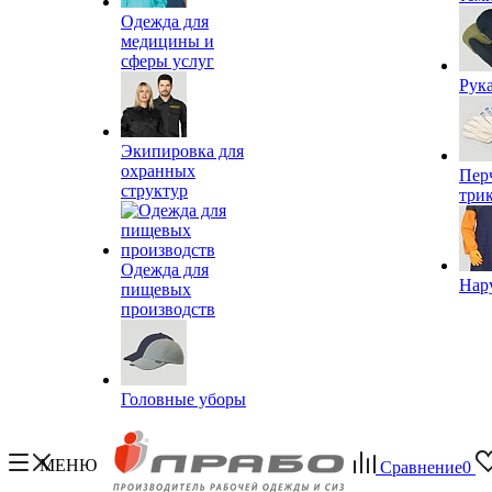
Одежда для
медицины и
сферы услуг
Рук
Экипировка для
охранных
Пер
структур
три
Одежда для
Нар
пищевых
производств
Головные уборы
МЕНЮ
Сравнение
0