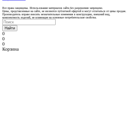
Все права защищены. Использование материалов сайта без разрешения запрещено.
Цены, представленные на сайте, не являются публичной офертой и могут отличаться от цены продаж.
Производитель вправе вносить незначительные изменения в конструкцию, внешний вид,
комплектность изделий, не влияющие на основные потребительские свойства.
Найти
0
0
0
Корзина