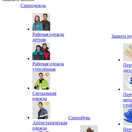
Спецодежда
Рабочая одежда
Защита р
летняя
Рабочая одежда
Пер
утеплённая
диэ
Сигнальная
Пер
одежда
мех
сто
Спецобувь
Антистатическая
одежда
Пер