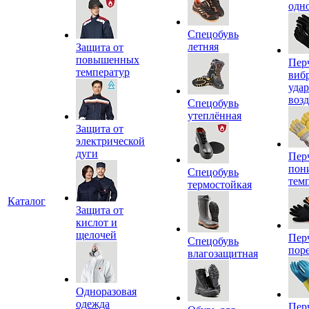
одн
Спецобувь
летняя
Защита от
повышенных
Пер
температур
виб
уда
воз
Спецобувь
утеплённая
Защита от
электрической
дуги
Пер
пон
Спецобувь
тем
термостойкая
Каталог
Защита от
кислот и
щелочей
Пер
Спецобувь
пор
влагозащитная
Одноразовая
одежда
Пер