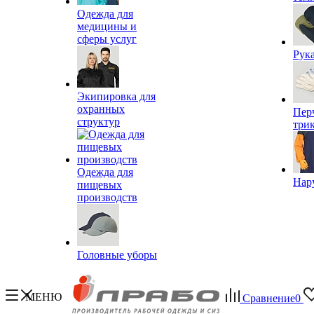
Одежда для
медицины и
сферы услуг
Рук
Экипировка для
охранных
Пер
структур
три
Одежда для
Нар
пищевых
производств
Головные уборы
МЕНЮ
Сравнение
0