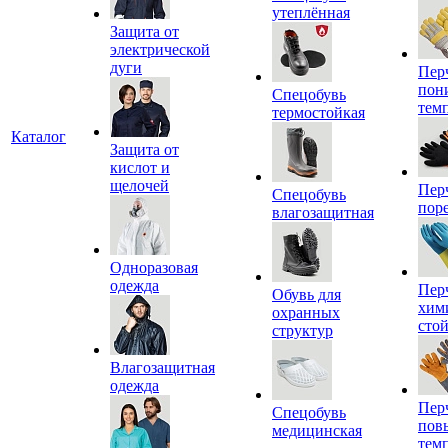
утеплённая
Защита от
электрической
дуги
Пер
пон
Спецобувь
тем
термостойкая
Каталог
Защита от
кислот и
щелочей
Пер
Спецобувь
пор
влагозащитная
Одноразовая
одежда
Пер
Обувь для
хим
охранных
сто
структур
Влагозащитная
одежда
Пер
Спецобувь
пов
медицинская
тем