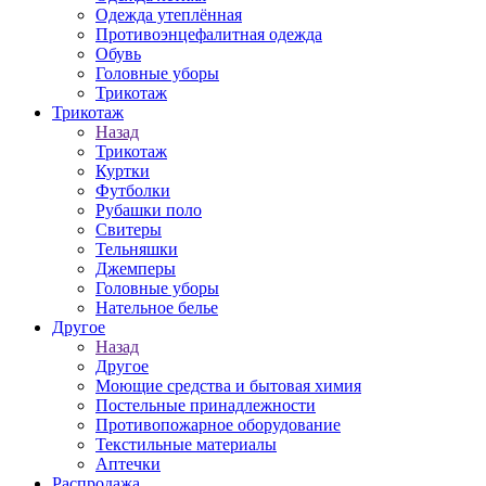
Одежда утеплённая
Противоэнцефалитная одежда
Обувь
Головные уборы
Трикотаж
Трикотаж
Назад
Трикотаж
Куртки
Футболки
Рубашки поло
Свитеры
Тельняшки
Джемперы
Головные уборы
Нательное белье
Другое
Назад
Другое
Моющие средства и бытовая химия
Постельные принадлежности
Противопожарное оборудование
Текстильные материалы
Аптечки
Распродажа