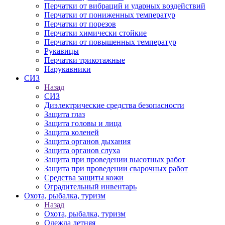
Перчатки от вибраций и ударных воздействий
Перчатки от пониженных температур
Перчатки от порезов
Перчатки химически стойкие
Перчатки от повышенных температур
Рукавицы
Перчатки трикотажные
Нарукавники
СИЗ
Назад
СИЗ
Диэлектрические средства безопасности
Защита глаз
Защита головы и лица
Защита коленей
Защита органов дыхания
Защита органов слуха
Защита при проведении высотных работ
Защита при проведении сварочных работ
Средства защиты кожи
Оградительный инвентарь
Охота, рыбалка, туризм
Назад
Охота, рыбалка, туризм
Одежда летняя