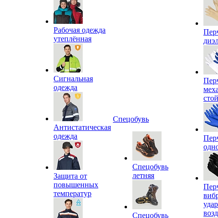
Рабочая одежда
Пер
утеплённая
диэ
Сигнальная
Пер
одежда
мех
сто
Спецобувь
Антистатическая
одежда
Пер
одн
Спецобувь
летняя
Защита от
повышенных
Пер
температур
виб
уда
воз
Спецобувь