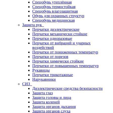
Спецобувь утеплённая
Спецобувь термостойкая
Спецобувь влагозащитная
Обувь для охранных структур
Спецобувь медицинская
Защита рук
Перчатки диэлектрические
Перчатки механически стойкие
Перчатки одноразовые
Перчатки от вибраций и ударных
воздействий
Перчатки от пониженных температур
Перчатки от порезов
Перчатки химически стойкие
Перчатки от повышенных температур
Рукавицы
Перчатки трикотажные
Нарукавники
СИЗ
Диэлектрические средства безопасности
Защита глаз
Защита головы и лица
Защита коленей
Защита органов дыхания
Защита органов слуха