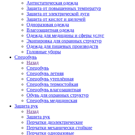
Антистатическая одежда
Защита от повышенных температур
Защита от электрической дуги
Защита от кислот и щелочей
Одноразовая одежда
Влагозащитная одежда
Одежда для медицины и сферы услуг
Экипировка для охранных структур
Одежда для пищевых производств
Головные уборы
Спецобувь
Назад
Спецобувь
Спецобувь летняя
Спецобувь утеплённая
Спецобувь термостойкая
Спецобувь влагозащитная
Обувь для охранных структур
Спецобувь медицинская
Защита рук
Назад
Защита рук
Перчатки диэлектрические
Перчатки механически стойкие
Перчатки одноразовые