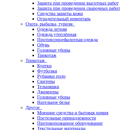
Защита при проведении высотных работ
Защита при проведении сварочных работ
Средства защиты кожи
Оградительный инвентарь
Охота, рыбалка, туризм
Одежда летняя
Одежда утеплённая
Противоэнцефалитная одежда
Обувь
Головные уборы
Трикотаж
Трикотаж
Куртки
Футболки
Рубашки поло
Свитеры
Тельняшки
Джемперы
Головные уборы
Нательное белье
Другое
Моющие средства и бытовая химия
Постельные принадлежности
Противопожарное оборудование
Текстильные материалы