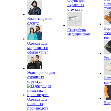
Обувь для
хим
охранных
сто
структур
Влагозащитная
одежда
Пер
Спецобувь
пов
медицинская
тем
Одежда для
медицины и
сферы услуг
Рук
Экипировка для
охранных
Пер
структур
три
Одежда для
Нар
пищевых
производств