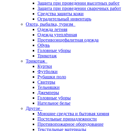
Защита при проведении высотных работ
Защита при проведении сварочных работ
Средства защиты кожи
Оградительный инвентарь
Охота, рыбалка, туризм
Одежда летняя
Одежда утеплённая
Противоэнцефалитная одежда
Обувь
Головные уборы
Трикотаж
Трикотаж
Куртки
Футболки
Рубашки поло
Свитеры
Тельняшки
Джемперы
Головные уборы
Нательное белье
Другое
Моющие средства и бытовая химия
Постельные принадлежности
Противопожарное оборудование
Текстильные материалы