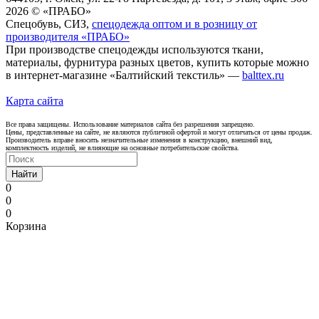
2026 © «ПРАБО»
Спецобувь, СИЗ,
спецодежда оптом и в розницу от
производителя «ПРАБО»
При производстве спецодежды используются ткани,
материалы, фурнитура разных цветов, купить которые можно
в интернет-магазине «Балтийский текстиль» —
balttex.ru
Карта сайта
Все права защищены. Использование материалов сайта без разрешения запрещено.
Цены, представленные на сайте, не являются публичной офертой и могут отличаться от цены продаж.
Производитель вправе вносить незначительные изменения в конструкцию, внешний вид,
комплектность изделий, не влияющие на основные потребительские свойства.
Найти
0
0
0
Корзина