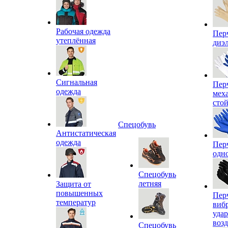
Рабочая одежда
Пер
утеплённая
диэ
Сигнальная
Пер
одежда
мех
сто
Спецобувь
Антистатическая
одежда
Пер
одн
Спецобувь
летняя
Защита от
повышенных
Пер
температур
виб
уда
воз
Спецобувь