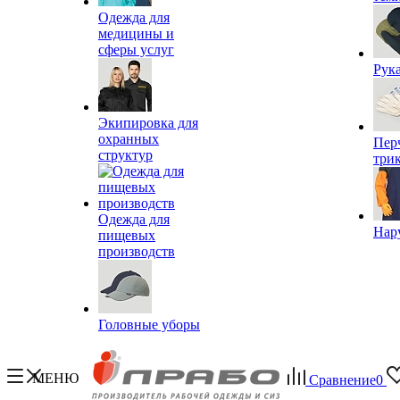
Одежда для
медицины и
сферы услуг
Рук
Экипировка для
охранных
Пер
структур
три
Одежда для
Нар
пищевых
производств
Головные уборы
МЕНЮ
Сравнение
0