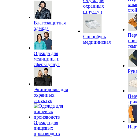
Обувь для
хим
охранных
сто
структур
Влагозащитная
одежда
Пер
Спецобувь
пов
медицинская
тем
Одежда для
медицины и
сферы услуг
Рук
Экипировка для
охранных
Пер
структур
три
Одежда для
Нар
пищевых
производств