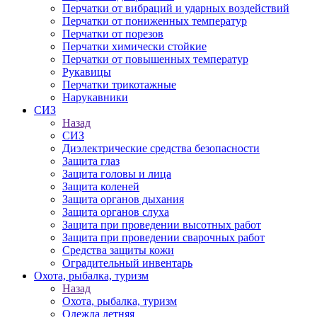
Перчатки от вибраций и ударных воздействий
Перчатки от пониженных температур
Перчатки от порезов
Перчатки химически стойкие
Перчатки от повышенных температур
Рукавицы
Перчатки трикотажные
Нарукавники
СИЗ
Назад
СИЗ
Диэлектрические средства безопасности
Защита глаз
Защита головы и лица
Защита коленей
Защита органов дыхания
Защита органов слуха
Защита при проведении высотных работ
Защита при проведении сварочных работ
Средства защиты кожи
Оградительный инвентарь
Охота, рыбалка, туризм
Назад
Охота, рыбалка, туризм
Одежда летняя