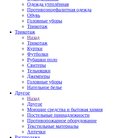
Одежда утеплённая
Противоэнцефалитная одежда
Обувь
Головные уборы
Трикотаж
Трикотаж
Назад
Трикотаж
Куртки
Футболки
Рубашки поло
Свитеры
Тельняшки
Джемперы
Головные уборы
Нательное белье
Другое
Назад
Другое
Моющие средства и бытовая химия
Постельные принадлежности
Противопожарное оборудование
Текстильные материалы
Аптечки
Распродажа