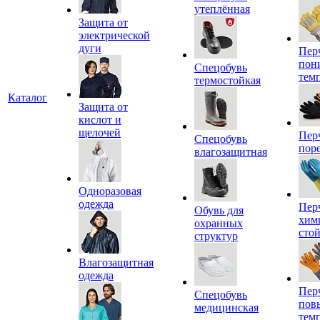
утеплённая
Защита от
электрической
дуги
Пер
пон
Спецобувь
тем
термостойкая
Каталог
Защита от
кислот и
щелочей
Пер
Спецобувь
пор
влагозащитная
Одноразовая
одежда
Пер
Обувь для
хим
охранных
сто
структур
Влагозащитная
одежда
Пер
Спецобувь
пов
медицинская
тем