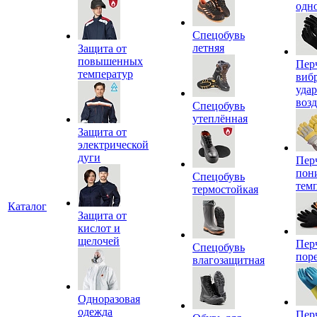
одн
Спецобувь
летняя
Защита от
повышенных
Пер
температур
виб
уда
воз
Спецобувь
утеплённая
Защита от
электрической
дуги
Пер
пон
Спецобувь
тем
термостойкая
Каталог
Защита от
кислот и
щелочей
Пер
Спецобувь
пор
влагозащитная
Одноразовая
одежда
Пер