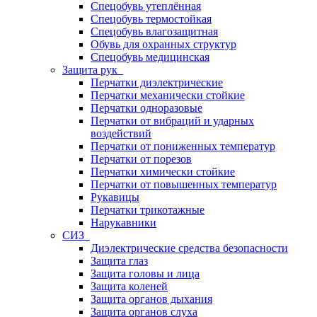
Спецобувь утеплённая
Спецобувь термостойкая
Спецобувь влагозащитная
Обувь для охранных структур
Спецобувь медицинская
Защита рук
Перчатки диэлектрические
Перчатки механически стойкие
Перчатки одноразовые
Перчатки от вибраций и ударных
воздействий
Перчатки от пониженных температур
Перчатки от порезов
Перчатки химически стойкие
Перчатки от повышенных температур
Рукавицы
Перчатки трикотажные
Нарукавники
СИЗ
Диэлектрические средства безопасности
Защита глаз
Защита головы и лица
Защита коленей
Защита органов дыхания
Защита органов слуха