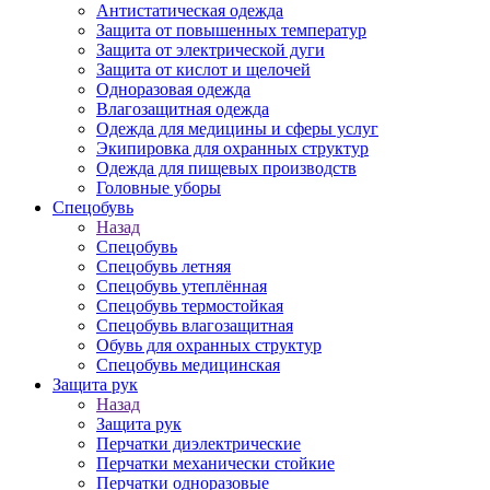
Антистатическая одежда
Защита от повышенных температур
Защита от электрической дуги
Защита от кислот и щелочей
Одноразовая одежда
Влагозащитная одежда
Одежда для медицины и сферы услуг
Экипировка для охранных структур
Одежда для пищевых производств
Головные уборы
Спецобувь
Назад
Спецобувь
Спецобувь летняя
Спецобувь утеплённая
Спецобувь термостойкая
Спецобувь влагозащитная
Обувь для охранных структур
Спецобувь медицинская
Защита рук
Назад
Защита рук
Перчатки диэлектрические
Перчатки механически стойкие
Перчатки одноразовые