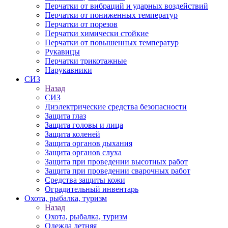
Перчатки от вибраций и ударных воздействий
Перчатки от пониженных температур
Перчатки от порезов
Перчатки химически стойкие
Перчатки от повышенных температур
Рукавицы
Перчатки трикотажные
Нарукавники
СИЗ
Назад
СИЗ
Диэлектрические средства безопасности
Защита глаз
Защита головы и лица
Защита коленей
Защита органов дыхания
Защита органов слуха
Защита при проведении высотных работ
Защита при проведении сварочных работ
Средства защиты кожи
Оградительный инвентарь
Охота, рыбалка, туризм
Назад
Охота, рыбалка, туризм
Одежда летняя