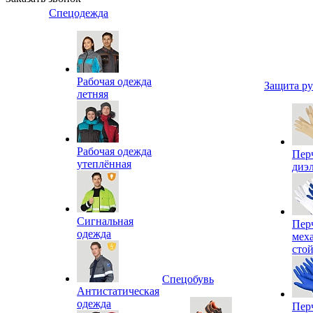
Спецодежда
Рабочая одежда
Защита р
летняя
Рабочая одежда
Пер
утеплённая
диэ
Сигнальная
Пер
одежда
мех
сто
Спецобувь
Антистатическая
одежда
Пер