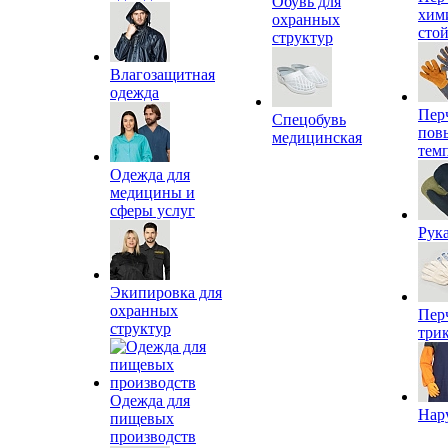
Обувь для
хим
охранных
сто
структур
Влагозащитная
одежда
Пер
Спецобувь
пов
медицинская
тем
Одежда для
медицины и
сферы услуг
Рук
Экипировка для
охранных
Пер
структур
три
Одежда для
Нар
пищевых
производств