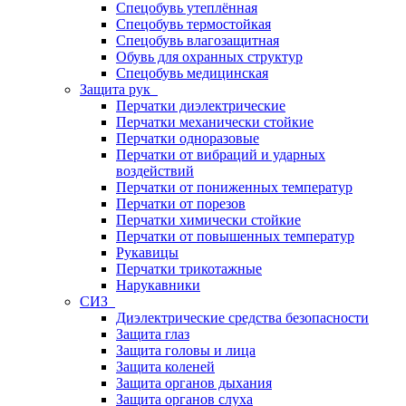
Спецобувь утеплённая
Спецобувь термостойкая
Спецобувь влагозащитная
Обувь для охранных структур
Спецобувь медицинская
Защита рук
Перчатки диэлектрические
Перчатки механически стойкие
Перчатки одноразовые
Перчатки от вибраций и ударных
воздействий
Перчатки от пониженных температур
Перчатки от порезов
Перчатки химически стойкие
Перчатки от повышенных температур
Рукавицы
Перчатки трикотажные
Нарукавники
СИЗ
Диэлектрические средства безопасности
Защита глаз
Защита головы и лица
Защита коленей
Защита органов дыхания
Защита органов слуха