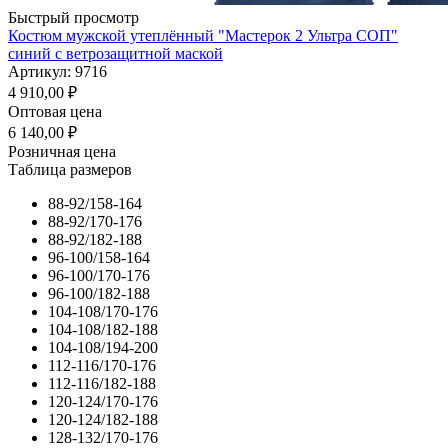
Быстрый просмотр
Костюм мужской утеплённый "Мастерок 2 Ультра СОП"
синий с ветрозащитной маской
Артикул: 9716
4 910,00
₽
Оптовая цена
6 140,00
₽
Розничная цена
Таблица размеров
88-92/158-164
88-92/170-176
88-92/182-188
96-100/158-164
96-100/170-176
96-100/182-188
104-108/170-176
104-108/182-188
104-108/194-200
112-116/170-176
112-116/182-188
120-124/170-176
120-124/182-188
128-132/170-176