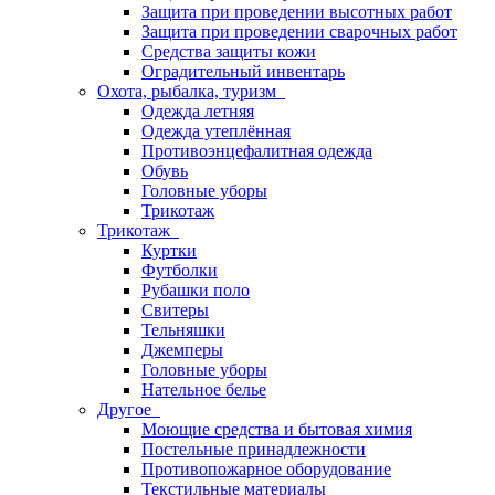
Защита при проведении высотных работ
Защита при проведении сварочных работ
Средства защиты кожи
Оградительный инвентарь
Охота, рыбалка, туризм
Одежда летняя
Одежда утеплённая
Противоэнцефалитная одежда
Обувь
Головные уборы
Трикотаж
Трикотаж
Куртки
Футболки
Рубашки поло
Свитеры
Тельняшки
Джемперы
Головные уборы
Нательное белье
Другое
Моющие средства и бытовая химия
Постельные принадлежности
Противопожарное оборудование
Текстильные материалы