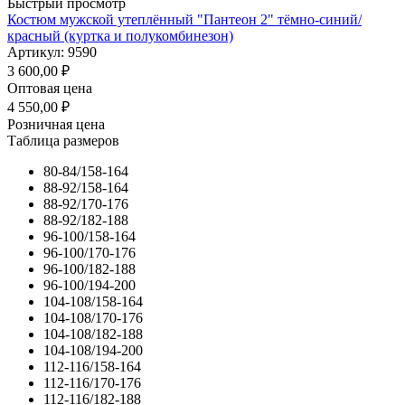
Быстрый просмотр
Костюм мужской утеплённый "Пантеон 2" тёмно-синий/
красный (куртка и полукомбинезон)
Артикул: 9590
3 600,00
₽
Оптовая цена
4 550,00
₽
Розничная цена
Таблица размеров
80-84/158-164
88-92/158-164
88-92/170-176
88-92/182-188
96-100/158-164
96-100/170-176
96-100/182-188
96-100/194-200
104-108/158-164
104-108/170-176
104-108/182-188
104-108/194-200
112-116/158-164
112-116/170-176
112-116/182-188