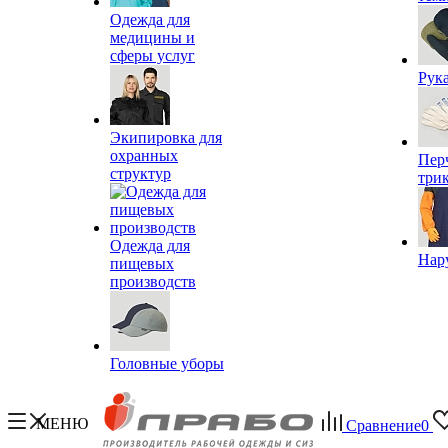
Одежда для
медицины и
сферы услуг
Рук
Экипировка для
охранных
Пер
структур
три
Одежда для
Нар
пищевых
производств
Головные уборы
МЕНЮ
Сравнение
0