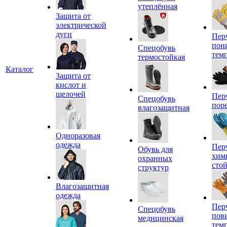
утеплённая
Защита от
электрической
дуги
Пер
пон
Спецобувь
тем
термостойкая
Каталог
Защита от
кислот и
щелочей
Пер
Спецобувь
пор
влагозащитная
Одноразовая
одежда
Пер
Обувь для
хим
охранных
сто
структур
Влагозащитная
одежда
Пер
Спецобувь
пов
медицинская
тем