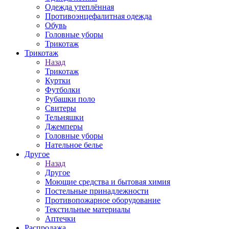
Одежда утеплённая
Противоэнцефалитная одежда
Обувь
Головные уборы
Трикотаж
Трикотаж
Назад
Трикотаж
Куртки
Футболки
Рубашки поло
Свитеры
Тельняшки
Джемперы
Головные уборы
Нательное белье
Другое
Назад
Другое
Моющие средства и бытовая химия
Постельные принадлежности
Противопожарное оборудование
Текстильные материалы
Аптечки
Распродажа