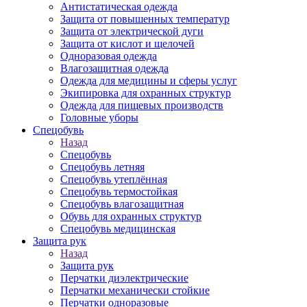
Антистатическая одежда
Защита от повышенных температур
Защита от электрической дуги
Защита от кислот и щелочей
Одноразовая одежда
Влагозащитная одежда
Одежда для медицины и сферы услуг
Экипировка для охранных структур
Одежда для пищевых производств
Головные уборы
Спецобувь
Назад
Спецобувь
Спецобувь летняя
Спецобувь утеплённая
Спецобувь термостойкая
Спецобувь влагозащитная
Обувь для охранных структур
Спецобувь медицинская
Защита рук
Назад
Защита рук
Перчатки диэлектрические
Перчатки механически стойкие
Перчатки одноразовые