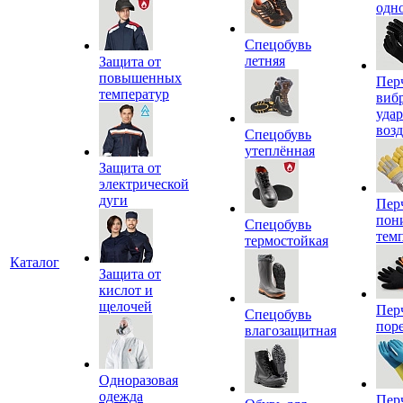
одн
Спецобувь
летняя
Защита от
повышенных
Пер
температур
виб
уда
воз
Спецобувь
утеплённая
Защита от
электрической
дуги
Пер
пон
Спецобувь
тем
термостойкая
Каталог
Защита от
кислот и
щелочей
Пер
Спецобувь
пор
влагозащитная
Одноразовая
одежда
Пер