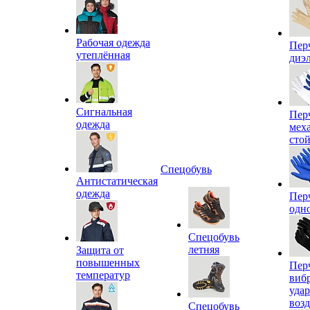
Рабочая одежда
Пер
утеплённая
диэ
Сигнальная
Пер
одежда
мех
сто
Спецобувь
Антистатическая
одежда
Пер
одн
Спецобувь
летняя
Защита от
повышенных
Пер
температур
виб
уда
воз
Спецобувь