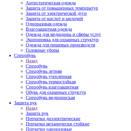
Антистатическая одежда
Защита от повышенных температур
Защита от электрической дуги
Защита от кислот и щелочей
Одноразовая одежда
Влагозащитная одежда
Одежда для медицины и сферы услуг
Экипировка для охранных структур
Одежда для пищевых производств
Головные уборы
Спецобувь
Назад
Спецобувь
Спецобувь летняя
Спецобувь утеплённая
Спецобувь термостойкая
Спецобувь влагозащитная
Обувь для охранных структур
Спецобувь медицинская
Защита рук
Назад
Защита рук
Перчатки диэлектрические
Перчатки механически стойкие
Перчатки одноразовые