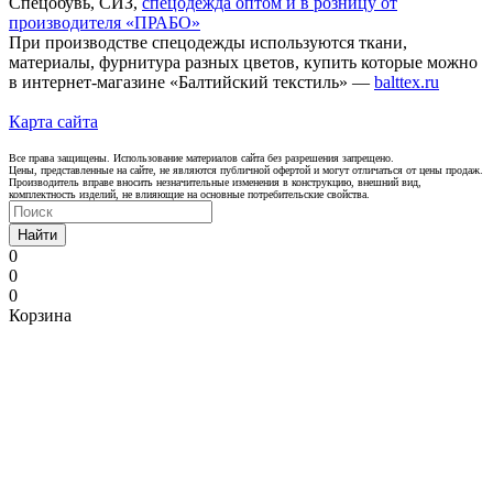
Спецобувь, СИЗ,
спецодежда оптом и в розницу от
производителя «ПРАБО»
При производстве спецодежды используются ткани,
материалы, фурнитура разных цветов, купить которые можно
в интернет-магазине «Балтийский текстиль» —
balttex.ru
Карта сайта
Все права защищены. Использование материалов сайта без разрешения запрещено.
Цены, представленные на сайте, не являются публичной офертой и могут отличаться от цены продаж.
Производитель вправе вносить незначительные изменения в конструкцию, внешний вид,
комплектность изделий, не влияющие на основные потребительские свойства.
Найти
0
0
0
Корзина