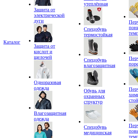
утеплённая
Защита от
электрической
дуги
Пер
пон
Спецобувь
тем
термостойкая
Каталог
Защита от
кислот и
щелочей
Пер
Спецобувь
пор
влагозащитная
Одноразовая
одежда
Пер
Обувь для
хим
охранных
сто
структур
Влагозащитная
одежда
Пер
Спецобувь
пов
медицинская
тем