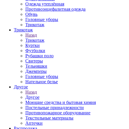
Одежда утеплённая
Противоэнцефалитная одежда
Обувь
Головные уборы
Трикотаж
Трикотаж
Назад
Трикотаж
Куртки
Футболки
Рубашки поло
Свитеры
Тельняшки
Джемперы
Головные уборы
Нательное белье
Другое
Назад
Другое
Моющие средства и бытовая химия
Постельные принадлежности
Противопожарное оборудование
Текстильные материалы
Аптечки
Распродажа