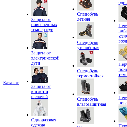
одн
Спецобувь
летняя
Защита от
повышенных
Пер
температур
виб
уда
воз
Спецобувь
утеплённая
Защита от
электрической
дуги
Пер
пон
Спецобувь
тем
термостойкая
Каталог
Защита от
кислот и
щелочей
Пер
Спецобувь
пор
влагозащитная
Одноразовая
одежда
Пер