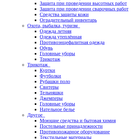
Защита при проведении высотных работ
Защита при проведении сварочных работ
Средства защиты кожи
Оградительный инвентарь
Охота, рыбалка, туризм
Одежда летняя
Одежда утеплённая
Противоэнцефалитная одежда
Обувь
Головные уборы
Трикотаж
Трикотаж
Куртки
Футболки
Рубашки поло
Свитеры
Тельняшки
Джемперы
Головные уборы
Нательное белье
Другое
Моющие средства и бытовая химия
Постельные принадлежности
Противопожарное оборудование
Текстильные материалы