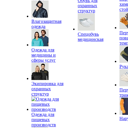
Обувь для
хим
охранных
сто
структур
Влагозащитная
одежда
Пер
Спецобувь
пов
медицинская
тем
Одежда для
медицины и
сферы услуг
Рук
Экипировка для
охранных
Пер
структур
три
Одежда для
Нар
пищевых
производств