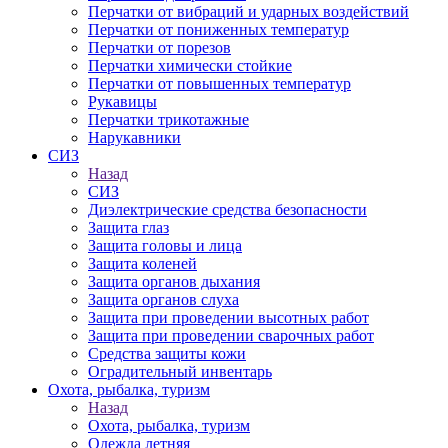
Перчатки от вибраций и ударных воздействий
Перчатки от пониженных температур
Перчатки от порезов
Перчатки химически стойкие
Перчатки от повышенных температур
Рукавицы
Перчатки трикотажные
Нарукавники
СИЗ
Назад
СИЗ
Диэлектрические средства безопасности
Защита глаз
Защита головы и лица
Защита коленей
Защита органов дыхания
Защита органов слуха
Защита при проведении высотных работ
Защита при проведении сварочных работ
Средства защиты кожи
Оградительный инвентарь
Охота, рыбалка, туризм
Назад
Охота, рыбалка, туризм
Одежда летняя