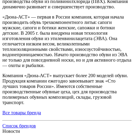
производства обуви из поливинилхлорида (ПВХ). Компания
динамично развивает и совершенствует производство.
«Дюна-АСТ» — первая в России компания, которая начала
производить обувь трехкомпонентного литья: сапоги
мужские, сапоги и ботики женские, сапожки и ботики
детские. В 2005 г. была внедрена новая технология
изготовления обуви из этиленвинилацетата (ЭВА). Она
отличается низким весом, великолепными
теплоизоляционными свойствами, износоустойчивостью,
водонепроницаемостью. Начато производство обуви из ЭВА
не только для повседневной носки, но и для активного отдыха
— охоты и рыбалки.
Компания «Дюна-АСТ» выпускает более 200 моделей обуви.
Продукция компании ежегодно завоевывает знак «Сто
лучших товаров России». Имеются собственные
производственные обувные цеха, цех для производства
полимерных обувных композиций, склады, грузовой
транспорт.
Все товары бренда
Список брендов
Новости