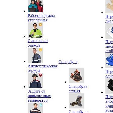
Рабочая одежда
Пер
утеплённая
диэ
Сигнальная
Пер
одежда
мех
сто
Спецобувь
Антистатическая
одежда
Пер
одн
Спецобувь
летняя
Защита от
повышенных
Пер
температур
виб
уда
воз
Спецобувь