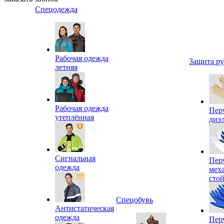
Спецодежда
Рабочая одежда
Защита р
летняя
Рабочая одежда
Пер
утеплённая
диэ
Сигнальная
Пер
одежда
мех
сто
Спецобувь
Антистатическая
одежда
Пер