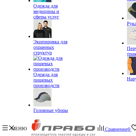
Одежда для
медицины и
сферы услуг
Рук
Экипировка для
охранных
Пер
структур
три
Одежда для
Нар
пищевых
производств
Головные уборы
МЕНЮ
Сравнение
0