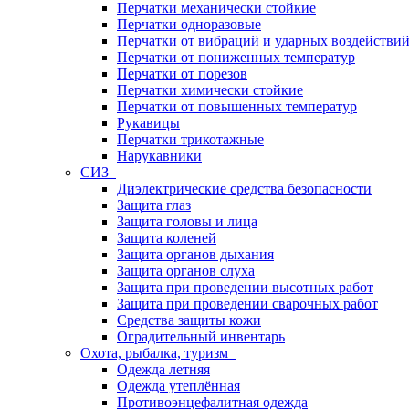
Перчатки механически стойкие
Перчатки одноразовые
Перчатки от вибраций и ударных воздействи
Перчатки от пониженных температур
Перчатки от порезов
Перчатки химически стойкие
Перчатки от повышенных температур
Рукавицы
Перчатки трикотажные
Нарукавники
СИЗ
Диэлектрические средства безопасности
Защита глаз
Защита головы и лица
Защита коленей
Защита органов дыхания
Защита органов слуха
Защита при проведении высотных работ
Защита при проведении сварочных работ
Средства защиты кожи
Оградительный инвентарь
Охота, рыбалка, туризм
Одежда летняя
Одежда утеплённая
Противоэнцефалитная одежда