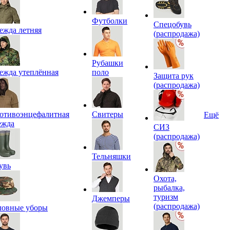
Футболки
Спецобувь
ежда летняя
(распродажа)
Рубашки
ежда утеплённая
поло
Защита рук
(распродажа)
отивоэнцефалитная
Свитеры
Ещё
ежда
СИЗ
(распродажа)
Тельняшки
увь
Охота,
рыбалка,
туризм
Джемперы
(распродажа)
ловные уборы