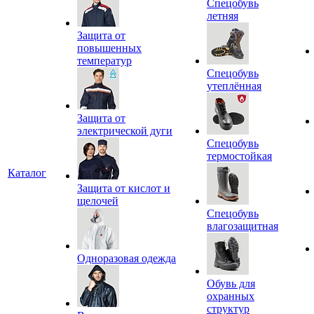
Спецобувь
летняя
Защита от
повышенных
температур
Спецобувь
утеплённая
Защита от
электрической дуги
Спецобувь
термостойкая
Каталог
Защита от кислот и
щелочей
Спецобувь
влагозащитная
Одноразовая одежда
Обувь для
охранных
структур