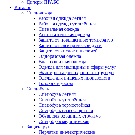
Дилеры ПРАБО
Каталог
Спецодежда
Рабочая одежда летняя
Рабочая одежда утеплённая
Сигнальная одежда
Антистатическая одежда
Защита от повышенных температур
Защита от электрической дуги
Защита от кислот и щелочей
Одноразовая одежда
Влагозащитная одежда
Одежда для медицины и сферы услуг
Экипировка для охранных структур
Одежда для пищевых производств
Головные уборы
Спецобувь
Спецобувь летняя
Спецобувь утеплённая
Спецобувь термостойкая
Спецобувь влагозащитная
Обувь для охранных структур
Спецобувь медицинская
Защита рук
Перчатки диэлектрические