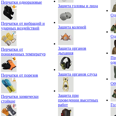
Перчатки одноразовые
Защита головы и лица
Од
Перчатки от вибраций и
Защита коленей
ударных воздействий
Од
Защита органов
Перчатки от
дыхания
пониженных температур
Пр
од
Защита органов слуха
Перчатки от порезов
Об
Защита при
Перчатки химически
проведении высотных
стойкие
работ
Го