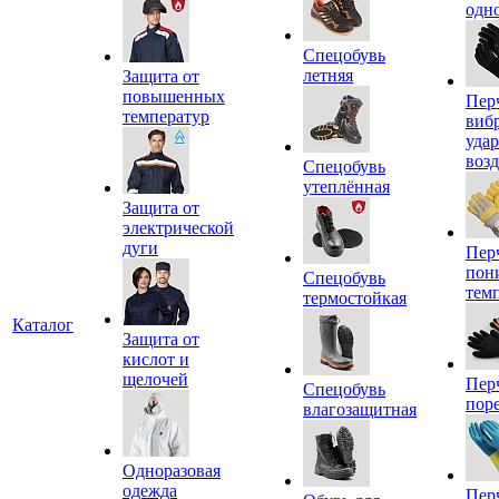
одн
Спецобувь
летняя
Защита от
повышенных
Пер
температур
виб
уда
воз
Спецобувь
утеплённая
Защита от
электрической
дуги
Пер
пон
Спецобувь
тем
термостойкая
Каталог
Защита от
кислот и
щелочей
Пер
Спецобувь
пор
влагозащитная
Одноразовая
одежда
Пер