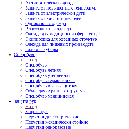
Антистатическая одежда
Защита от повышенных температур
Защита от электрической дуги
Защита от кислот и щелочей
Одноразовая одежда
Влагозащитная одежда
Одежда для медицины и сферы услуг
Экипировка для охранных структур
Одежда для пищевых производств
Головные уборы
Спецобувь
Назад
Спецобувь
Спецобувь летняя
Спецобувь утеплённая
Спецобувь термостойкая
Спецобувь влагозащитная
Обувь для охранных структур
Спецобувь медицинская
Защита рук
Назад
Защита рук
Перчатки диэлектрические
Перчатки механически стойкие
Перчатки одноразовые