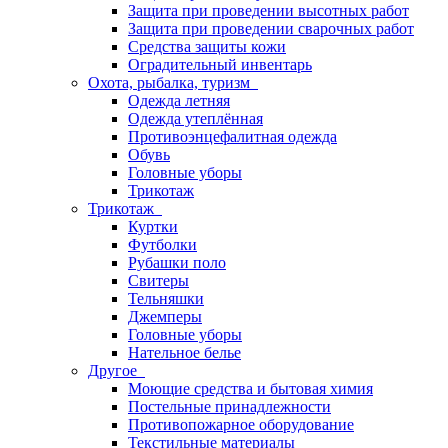
Защита при проведении высотных работ
Защита при проведении сварочных работ
Средства защиты кожи
Оградительный инвентарь
Охота, рыбалка, туризм
Одежда летняя
Одежда утеплённая
Противоэнцефалитная одежда
Обувь
Головные уборы
Трикотаж
Трикотаж
Куртки
Футболки
Рубашки поло
Свитеры
Тельняшки
Джемперы
Головные уборы
Нательное белье
Другое
Моющие средства и бытовая химия
Постельные принадлежности
Противопожарное оборудование
Текстильные материалы