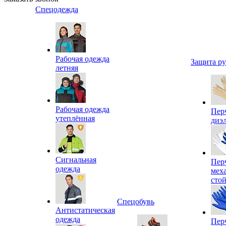
Спецодежда
Рабочая одежда
Защита р
летняя
Рабочая одежда
Пер
утеплённая
диэ
Сигнальная
Пер
одежда
мех
сто
Спецобувь
Антистатическая
одежда
Пер