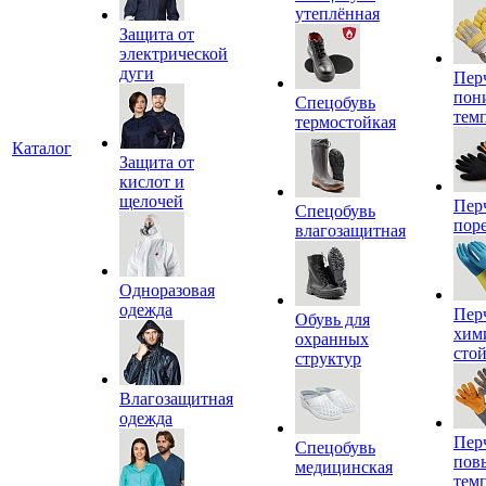
утеплённая
Защита от
электрической
дуги
Пер
пон
Спецобувь
тем
термостойкая
Каталог
Защита от
кислот и
щелочей
Пер
Спецобувь
пор
влагозащитная
Одноразовая
одежда
Пер
Обувь для
хим
охранных
сто
структур
Влагозащитная
одежда
Пер
Спецобувь
пов
медицинская
тем