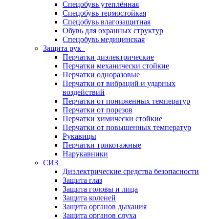
Спецобувь утеплённая
Спецобувь термостойкая
Спецобувь влагозащитная
Обувь для охранных структур
Спецобувь медицинская
Защита рук
Перчатки диэлектрические
Перчатки механически стойкие
Перчатки одноразовые
Перчатки от вибраций и ударных
воздействий
Перчатки от пониженных температур
Перчатки от порезов
Перчатки химически стойкие
Перчатки от повышенных температур
Рукавицы
Перчатки трикотажные
Нарукавники
СИЗ
Диэлектрические средства безопасности
Защита глаз
Защита головы и лица
Защита коленей
Защита органов дыхания
Защита органов слуха