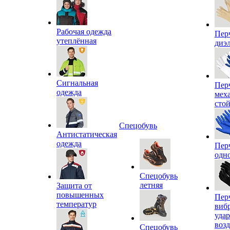
Рабочая одежда
Пер
утеплённая
диэ
Сигнальная
Пер
одежда
мех
сто
Спецобувь
Антистатическая
одежда
Пер
одн
Спецобувь
летняя
Защита от
повышенных
Пер
температур
виб
уда
воз
Спецобувь