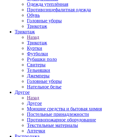
Одежда утеплённая
Противоэнцефалитная одежда
Обувь
Головные уборы
Трикотаж
Трикотаж
Назад
Трикотаж
Куртки
Футболки
Рубашки поло
Свитеры
Тельняшки
Джемперы
Головные уборы
Нательное белье
Другое
Назад
Другое
Моющие средства и бытовая химия
Постельные принадлежности
Противопожарное оборудование
Текстильные материалы
Аптечки
Распродажа