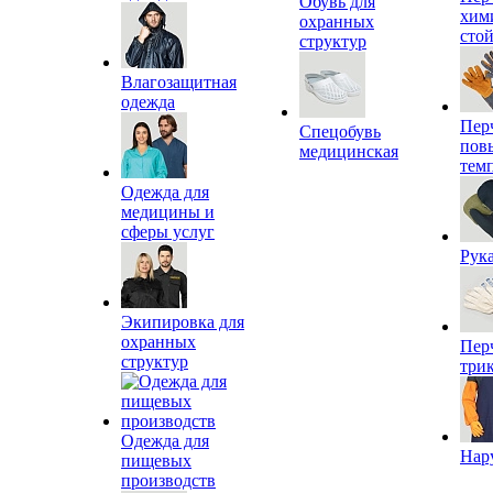
Обувь для
хим
охранных
сто
структур
Влагозащитная
одежда
Пер
Спецобувь
пов
медицинская
тем
Одежда для
медицины и
сферы услуг
Рук
Экипировка для
охранных
Пер
структур
три
Одежда для
Нар
пищевых
производств