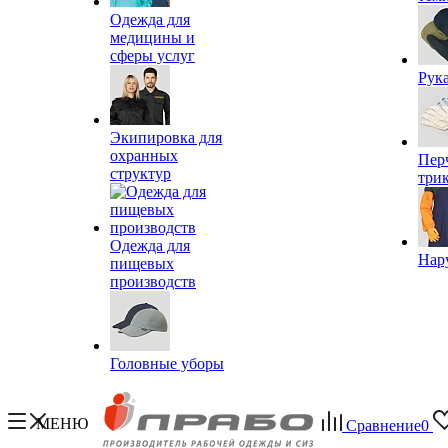
Одежда для
медицины и
сферы услуг
Рук
Экипировка для
охранных
Пер
структур
три
Одежда для
Нар
пищевых
производств
Головные уборы
МЕНЮ
Сравнение
0