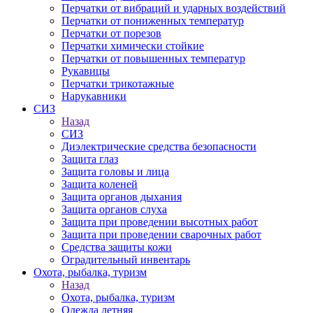
Перчатки от вибраций и ударных воздействий
Перчатки от пониженных температур
Перчатки от порезов
Перчатки химически стойкие
Перчатки от повышенных температур
Рукавицы
Перчатки трикотажные
Нарукавники
СИЗ
Назад
СИЗ
Диэлектрические средства безопасности
Защита глаз
Защита головы и лица
Защита коленей
Защита органов дыхания
Защита органов слуха
Защита при проведении высотных работ
Защита при проведении сварочных работ
Средства защиты кожи
Оградительный инвентарь
Охота, рыбалка, туризм
Назад
Охота, рыбалка, туризм
Одежда летняя