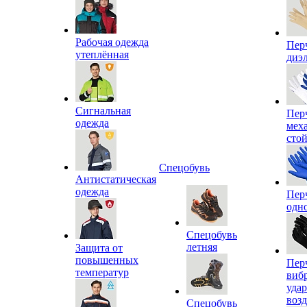
Рабочая одежда
Пер
утеплённая
диэ
Сигнальная
Пер
одежда
мех
сто
Спецобувь
Антистатическая
одежда
Пер
одн
Спецобувь
летняя
Защита от
повышенных
Пер
температур
виб
уда
воз
Спецобувь