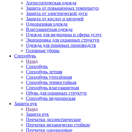
Антистатическая одежда
Защита от повышенных температур
Защита от электрической дуги
Защита от кислот и щелочей
Одноразовая одежда
Влагозащитная одежда
Одежда для медицины и сферы услуг
Экипировка для охранных структур
Одежда для пищевых производств
Головные уборы
Спецобувь
Назад
Спецобувь
Спецобувь летняя
Спецобувь утеплённая
Спецобувь термостойкая
Спецобувь влагозащитная
Обувь для охранных структур
Спецобувь медицинская
Защита рук
Назад
Защита рук
Перчатки диэлектрические
Перчатки механически стойкие
Перчатки одноразовые