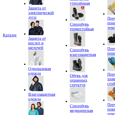
утеплённая
Защита от
электрической
дуги
Пер
пон
Спецобувь
тем
термостойкая
Каталог
Защита от
кислот и
щелочей
Пер
Спецобувь
пор
влагозащитная
Одноразовая
одежда
Пер
Обувь для
хим
охранных
сто
структур
Влагозащитная
одежда
Пер
Спецобувь
пов
медицинская
тем