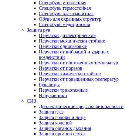
Спецобувь утеплённая
Спецобувь термостойкая
Спецобувь влагозащитная
Обувь для охранных структур
Спецобувь медицинская
Защита рук
Перчатки диэлектрические
Перчатки механически стойкие
Перчатки одноразовые
Перчатки от вибраций и ударных
воздействий
Перчатки от пониженных температур
Перчатки от порезов
Перчатки химически стойкие
Перчатки от повышенных температур
Рукавицы
Перчатки трикотажные
Нарукавники
СИЗ
Диэлектрические средства безопасности
Защита глаз
Защита головы и лица
Защита коленей
Защита органов дыхания
Защита органов слуха