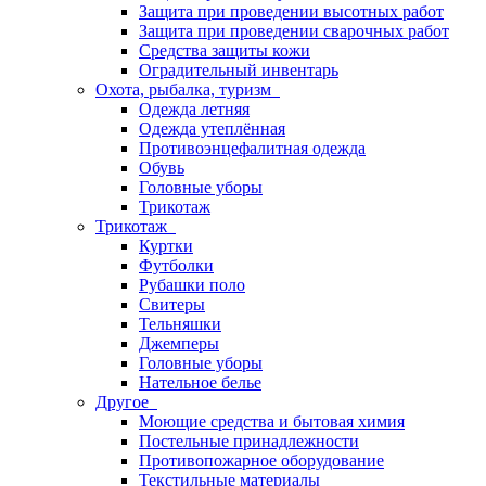
Защита при проведении высотных работ
Защита при проведении сварочных работ
Средства защиты кожи
Оградительный инвентарь
Охота, рыбалка, туризм
Одежда летняя
Одежда утеплённая
Противоэнцефалитная одежда
Обувь
Головные уборы
Трикотаж
Трикотаж
Куртки
Футболки
Рубашки поло
Свитеры
Тельняшки
Джемперы
Головные уборы
Нательное белье
Другое
Моющие средства и бытовая химия
Постельные принадлежности
Противопожарное оборудование
Текстильные материалы