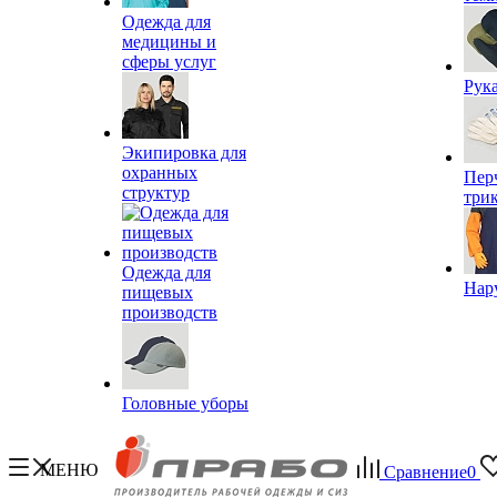
Одежда для
медицины и
сферы услуг
Рук
Экипировка для
охранных
Пер
структур
три
Одежда для
Нар
пищевых
производств
Головные уборы
МЕНЮ
Сравнение
0