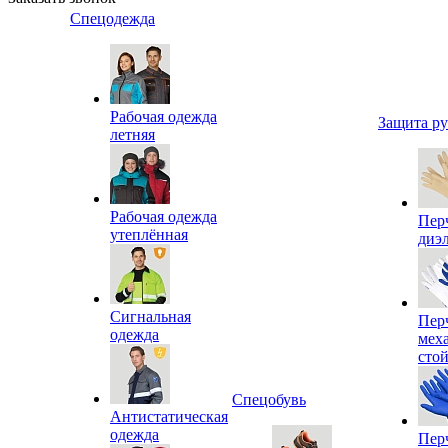
Спецодежда
Рабочая одежда
Защита р
летняя
Рабочая одежда
Пер
утеплённая
диэ
Сигнальная
Пер
одежда
мех
сто
Спецобувь
Антистатическая
одежда
Пер