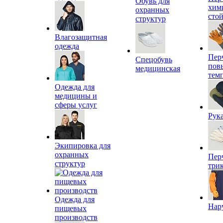
Обувь для
хим
охранных
сто
структур
Влагозащитная
одежда
Пер
Спецобувь
пов
медицинская
тем
Одежда для
медицины и
сферы услуг
Рук
Экипировка для
охранных
Пер
структур
три
Одежда для
Нар
пищевых
производств