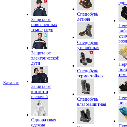
одн
Спецобувь
летняя
Защита от
повышенных
Пер
температур
виб
уда
воз
Спецобувь
утеплённая
Защита от
электрической
дуги
Пер
пон
Спецобувь
тем
термостойкая
Каталог
Защита от
кислот и
щелочей
Пер
Спецобувь
пор
влагозащитная
Одноразовая
одежда
Пер