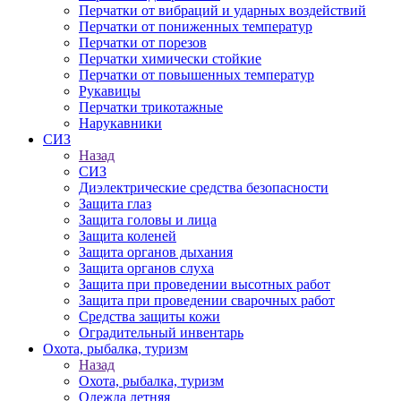
Перчатки от вибраций и ударных воздействий
Перчатки от пониженных температур
Перчатки от порезов
Перчатки химически стойкие
Перчатки от повышенных температур
Рукавицы
Перчатки трикотажные
Нарукавники
СИЗ
Назад
СИЗ
Диэлектрические средства безопасности
Защита глаз
Защита головы и лица
Защита коленей
Защита органов дыхания
Защита органов слуха
Защита при проведении высотных работ
Защита при проведении сварочных работ
Средства защиты кожи
Оградительный инвентарь
Охота, рыбалка, туризм
Назад
Охота, рыбалка, туризм
Одежда летняя