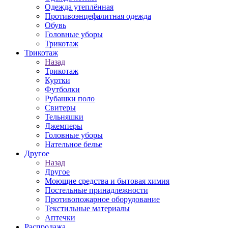
Одежда утеплённая
Противоэнцефалитная одежда
Обувь
Головные уборы
Трикотаж
Трикотаж
Назад
Трикотаж
Куртки
Футболки
Рубашки поло
Свитеры
Тельняшки
Джемперы
Головные уборы
Нательное белье
Другое
Назад
Другое
Моющие средства и бытовая химия
Постельные принадлежности
Противопожарное оборудование
Текстильные материалы
Аптечки
Распродажа