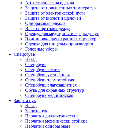
Антистатическая одежда
Защита от повышенных температур
Защита от электрической дуги
Защита от кислот и щелочей
Одноразовая одежда
Влагозащитная одежда
Одежда для медицины и сферы услуг
Экипировка для охранных структур
Одежда для пищевых производств
Головные уборы
Спецобувь
Назад
Спецобувь
Спецобувь летняя
Спецобувь утеплённая
Спецобувь термостойкая
Спецобувь влагозащитная
Обувь для охранных структур
Спецобувь медицинская
Защита рук
Назад
Защита рук
Перчатки диэлектрические
Перчатки механически стойкие
Перчатки одноразовые