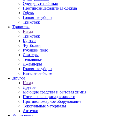
Одежда утеплённая
Противоэнцефалитная одежда
Обувь
Головные уборы
Трикотаж
Трикотаж
Назад
Трикотаж
Куртки
Футболки
Рубашки поло
Свитеры
Тельняшки
Джемперы
Головные уборы
Нательное белье
Другое
Назад
Другое
Моющие средства и бытовая химия
Постельные принадлежности
Противопожарное оборудование
Текстильные материалы
Аптечки
Распродажа