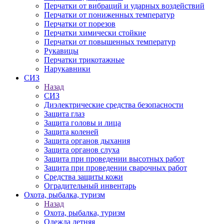
Перчатки от вибраций и ударных воздействий
Перчатки от пониженных температур
Перчатки от порезов
Перчатки химически стойкие
Перчатки от повышенных температур
Рукавицы
Перчатки трикотажные
Нарукавники
СИЗ
Назад
СИЗ
Диэлектрические средства безопасности
Защита глаз
Защита головы и лица
Защита коленей
Защита органов дыхания
Защита органов слуха
Защита при проведении высотных работ
Защита при проведении сварочных работ
Средства защиты кожи
Оградительный инвентарь
Охота, рыбалка, туризм
Назад
Охота, рыбалка, туризм
Одежда летняя