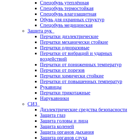
Спецобувь утеплённая
Спецобувь термостойкая
Спецобувь влагозащитная
Обувь для охранных структур
Спецобувь медицинская
Защита рук
Перчатки диэлектрические
Перчатки механически стойкие
Перчатки одноразовые
Перчатки от вибраций и ударных
воздействий
Перчатки от пониженных температур
Перчатки от порезов
Перчатки химически стойкие
Перчатки от повышенных температур
Рукавицы
Перчатки трикотажные
Нарукавники
СИЗ
Диэлектрические средства безопасности
Защита глаз
Защита головы и лица
Защита коленей
Защита органов дыхания
Защита органов слуха