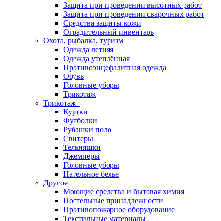
Защита при проведении высотных работ
Защита при проведении сварочных работ
Средства защиты кожи
Оградительный инвентарь
Охота, рыбалка, туризм
Одежда летняя
Одежда утеплённая
Противоэнцефалитная одежда
Обувь
Головные уборы
Трикотаж
Трикотаж
Куртки
Футболки
Рубашки поло
Свитеры
Тельняшки
Джемперы
Головные уборы
Нательное белье
Другое
Моющие средства и бытовая химия
Постельные принадлежности
Противопожарное оборудование
Текстильные материалы