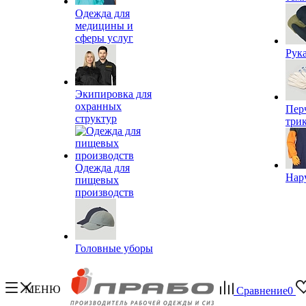
Одежда для
медицины и
сферы услуг
Рук
Экипировка для
охранных
Пер
структур
три
Одежда для
Нар
пищевых
производств
Головные уборы
МЕНЮ
Сравнение
0