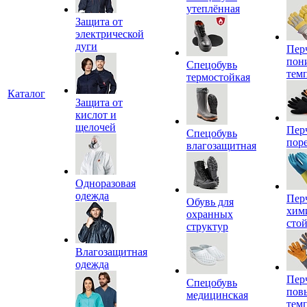
утеплённая
Защита от
электрической
дуги
Пер
пон
Спецобувь
тем
термостойкая
Каталог
Защита от
кислот и
щелочей
Пер
Спецобувь
пор
влагозащитная
Одноразовая
одежда
Пер
Обувь для
хим
охранных
сто
структур
Влагозащитная
одежда
Пер
Спецобувь
пов
медицинская
тем