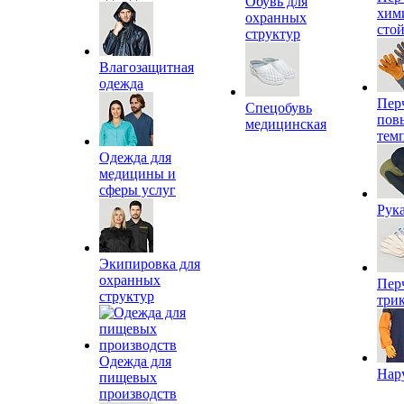
Обувь для
хим
охранных
сто
структур
Влагозащитная
одежда
Пер
Спецобувь
пов
медицинская
тем
Одежда для
медицины и
сферы услуг
Рук
Экипировка для
охранных
Пер
структур
три
Одежда для
Нар
пищевых
производств