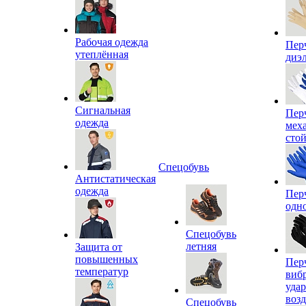
Рабочая одежда
Пер
утеплённая
диэ
Сигнальная
Пер
одежда
мех
сто
Спецобувь
Антистатическая
одежда
Пер
одн
Спецобувь
летняя
Защита от
повышенных
Пер
температур
виб
уда
воз
Спецобувь