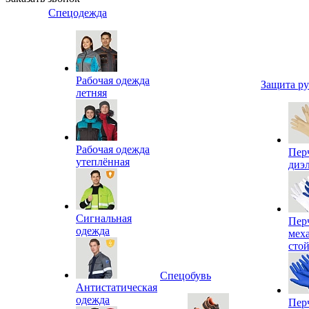
Спецодежда
Рабочая одежда
Защита р
летняя
Рабочая одежда
Пер
утеплённая
диэ
Сигнальная
Пер
одежда
мех
сто
Спецобувь
Антистатическая
одежда
Пер