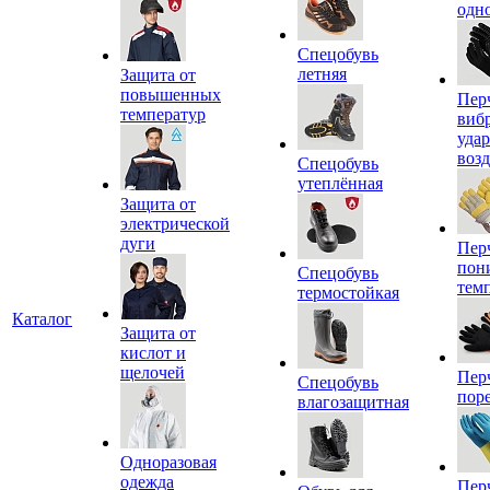
одн
Спецобувь
летняя
Защита от
повышенных
Пер
температур
виб
уда
воз
Спецобувь
утеплённая
Защита от
электрической
дуги
Пер
пон
Спецобувь
тем
термостойкая
Каталог
Защита от
кислот и
щелочей
Пер
Спецобувь
пор
влагозащитная
Одноразовая
одежда
Пер