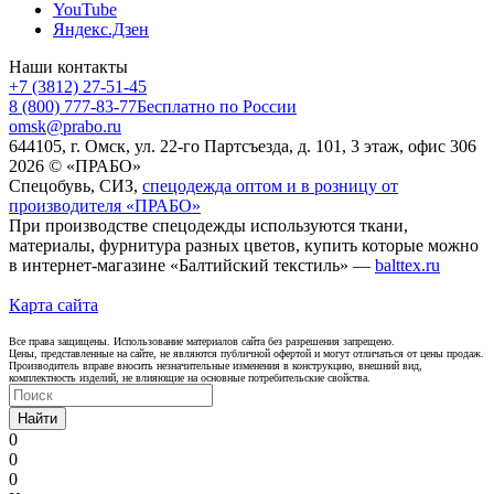
YouTube
Яндекс.Дзен
Наши контакты
+7 (3812) 27-51-45
8 (800) 777-83-77
Бесплатно по России
omsk@prabo.ru
644105, г. Омск, ул. 22-го Партсъезда, д. 101, 3 этаж, офис 306
2026 © «ПРАБО»
Спецобувь, СИЗ,
спецодежда оптом и в розницу от
производителя «ПРАБО»
При производстве спецодежды используются ткани,
материалы, фурнитура разных цветов, купить которые можно
в интернет-магазине «Балтийский текстиль» —
balttex.ru
Карта сайта
Все права защищены. Использование материалов сайта без разрешения запрещено.
Цены, представленные на сайте, не являются публичной офертой и могут отличаться от цены продаж.
Производитель вправе вносить незначительные изменения в конструкцию, внешний вид,
комплектность изделий, не влияющие на основные потребительские свойства.
Найти
0
0
0