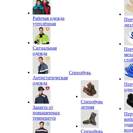
Рабочая одежда
Пер
утеплённая
диэ
Сигнальная
Пер
одежда
мех
сто
Спецобувь
Антистатическая
одежда
Пер
одн
Спецобувь
летняя
Защита от
повышенных
Пер
температур
виб
уда
воз
Спецобувь