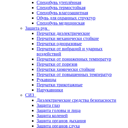
Спецобувь утеплённая
Спецобувь термостойкая
Спецобувь влагозащитная
Обувь для охранных структур
Спецобувь медицинская
Защита рук
Перчатки диэлектрические
Перчатки механически стойкие
Перчатки одноразовые
Перчатки от вибраций и ударных
воздействий
Перчатки от пониженных температур
Перчатки от порезов
Перчатки химически стойкие
Перчатки от повышенных температур
Рукавицы
Перчатки трикотажные
Нарукавники
СИЗ
Диэлектрические средства безопасности
Защита глаз
Защита головы и лица
Защита коленей
Защита органов дыхания
Защита органов слуха