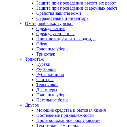
Защита при проведении высотных работ
Защита при проведении сварочных работ
Средства защиты кожи
Оградительный инвентарь
Охота, рыбалка, туризм
Одежда летняя
Одежда утеплённая
Противоэнцефалитная одежда
Обувь
Головные уборы
Трикотаж
Трикотаж
Куртки
Футболки
Рубашки поло
Свитеры
Тельняшки
Джемперы
Головные уборы
Нательное белье
Другое
Моющие средства и бытовая химия
Постельные принадлежности
Противопожарное оборудование
Текстильные материалы