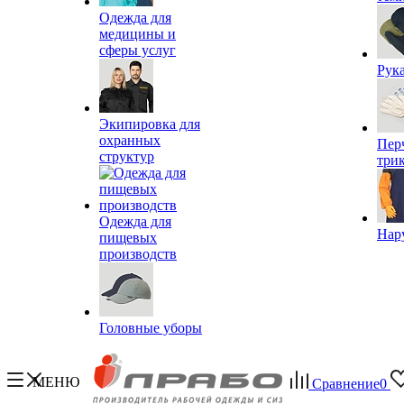
Одежда для
медицины и
сферы услуг
Рук
Экипировка для
охранных
Пер
структур
три
Одежда для
Нар
пищевых
производств
Головные уборы
МЕНЮ
Сравнение
0