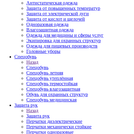
Антистатическая одежда
Защита от повышенных температур
Защита от электрической дуги
Защита от кислот и щелочей
Одноразовая одежда
Влагозащитная одежда
Одежда для медицины и сферы услуг
Экипировка для охранных структур
Одежда для пищевых производств
Головные уборы
Спецобувь
Назад
Спецобувь
Спецобувь летняя
Спецобувь утеплённая
Спецобувь термостойкая
Спецобувь влагозащитная
Обувь для охранных структур
Спецобувь медицинская
Защита рук
Назад
Защита рук
Перчатки диэлектрические
Перчатки механически стойкие
Перчатки одноразовые