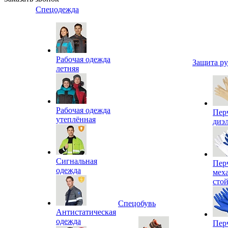
Спецодежда
Рабочая одежда
Защита р
летняя
Рабочая одежда
Пер
утеплённая
диэ
Сигнальная
Пер
одежда
мех
сто
Спецобувь
Антистатическая
одежда
Пер