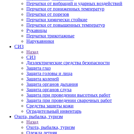
Перчатки от вибраций и ударных воздействий
Перчатки от пониженных температур
Перчатки от порезов
Перчатки химически стойкие
Перчатки от повышенных температур
Рукавицы
Перчатки трикотажные
Нарукавники
СИЗ
Назад
СИЗ
Диэлектрические средства безопасности
Защита глаз
Защита головы и лица
Защита коленей
Защита органов дыхания
Защита органов слуха
Защита при проведении высотных работ
Защита при проведении сварочных работ
Средства защиты кожи
Оградительный инвентарь
Охота, рыбалка, туризм
Назад
Охота, рыбалка, туризм
Одежда летняя