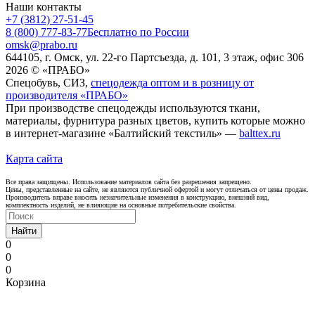
Наши контакты
+7 (3812) 27-51-45
8 (800) 777-83-77
Бесплатно по России
omsk@prabo.ru
644105, г. Омск, ул. 22-го Партсъезда, д. 101, 3 этаж, офис 306
2026 © «ПРАБО»
Спецобувь, СИЗ,
спецодежда оптом и в розницу от
производителя «ПРАБО»
При производстве спецодежды используются ткани,
материалы, фурнитура разных цветов, купить которые можно
в интернет-магазине «Балтийский текстиль» —
balttex.ru
Карта сайта
Все права защищены. Использование материалов сайта без разрешения запрещено.
Цены, представленные на сайте, не являются публичной офертой и могут отличаться от цены продаж.
Производитель вправе вносить незначительные изменения в конструкцию, внешний вид,
комплектность изделий, не влияющие на основные потребительские свойства.
Найти
0
0
0
Корзина