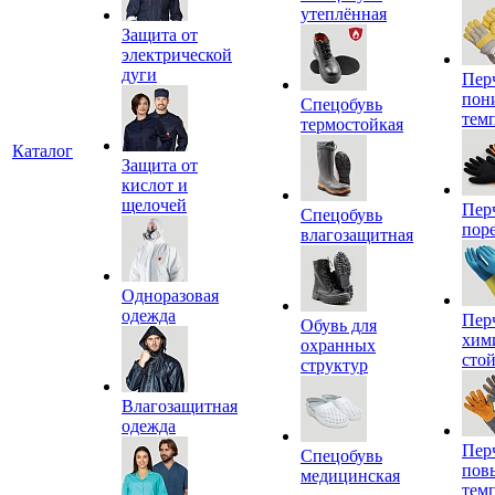
утеплённая
Защита от
электрической
дуги
Пер
пон
Спецобувь
тем
термостойкая
Каталог
Защита от
кислот и
щелочей
Пер
Спецобувь
пор
влагозащитная
Одноразовая
одежда
Пер
Обувь для
хим
охранных
сто
структур
Влагозащитная
одежда
Пер
Спецобувь
пов
медицинская
тем