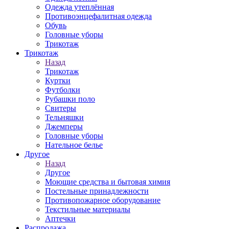
Одежда утеплённая
Противоэнцефалитная одежда
Обувь
Головные уборы
Трикотаж
Трикотаж
Назад
Трикотаж
Куртки
Футболки
Рубашки поло
Свитеры
Тельняшки
Джемперы
Головные уборы
Нательное белье
Другое
Назад
Другое
Моющие средства и бытовая химия
Постельные принадлежности
Противопожарное оборудование
Текстильные материалы
Аптечки
Распродажа