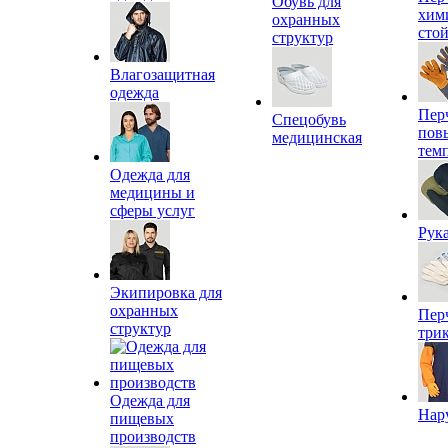
Обувь для
хим
охранных
сто
структур
Влагозащитная
одежда
Пер
Спецобувь
пов
медицинская
тем
Одежда для
медицины и
сферы услуг
Рук
Экипировка для
охранных
Пер
структур
три
Одежда для
Нар
пищевых
производств