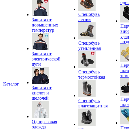
одн
Спецобувь
летняя
Защита от
повышенных
Пер
температур
виб
уда
воз
Спецобувь
утеплённая
Защита от
электрической
дуги
Пер
пон
Спецобувь
тем
термостойкая
Каталог
Защита от
кислот и
щелочей
Пер
Спецобувь
пор
влагозащитная
Одноразовая
одежда
Пер