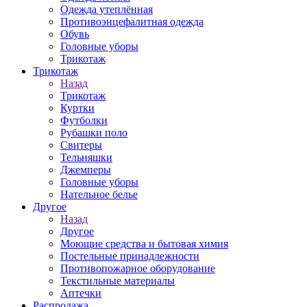
Одежда утеплённая
Противоэнцефалитная одежда
Обувь
Головные уборы
Трикотаж
Трикотаж
Назад
Трикотаж
Куртки
Футболки
Рубашки поло
Свитеры
Тельняшки
Джемперы
Головные уборы
Нательное белье
Другое
Назад
Другое
Моющие средства и бытовая химия
Постельные принадлежности
Противопожарное оборудование
Текстильные материалы
Аптечки
Распродажа