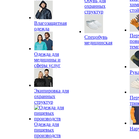
Обувь для
хим
охранных
сто
структур
Влагозащитная
одежда
Пер
Спецобувь
пов
медицинская
тем
Одежда для
медицины и
сферы услуг
Рук
Экипировка для
охранных
Пер
структур
три
Одежда для
Нар
пищевых
производств