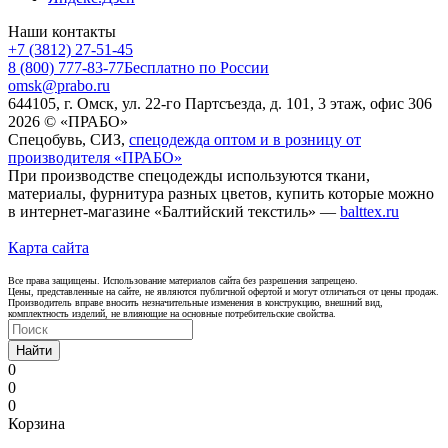
Наши контакты
+7 (3812) 27-51-45
8 (800) 777-83-77
Бесплатно по России
omsk@prabo.ru
644105, г. Омск, ул. 22-го Партсъезда, д. 101, 3 этаж, офис 306
2026 © «ПРАБО»
Спецобувь, СИЗ,
спецодежда оптом и в розницу от
производителя «ПРАБО»
При производстве спецодежды используются ткани,
материалы, фурнитура разных цветов, купить которые можно
в интернет-магазине «Балтийский текстиль» —
balttex.ru
Карта сайта
Все права защищены. Использование материалов сайта без разрешения запрещено.
Цены, представленные на сайте, не являются публичной офертой и могут отличаться от цены продаж.
Производитель вправе вносить незначительные изменения в конструкцию, внешний вид,
комплектность изделий, не влияющие на основные потребительские свойства.
Найти
0
0
0
Корзина