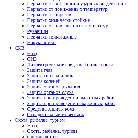
Перчатки от вибраций и ударных воздействий
Перчатки от пониженных температур
Перчатки от порезов
Перчатки химически стойкие
Перчатки от повышенных температур
Рукавицы
Перчатки трикотажные
Нарукавники
СИЗ
Назад
СИЗ
Диэлектрические средства безопасности
Защита глаз
Защита головы и лица
Защита коленей
Защита органов дыхания
Защита органов слуха
Защита при проведении высотных работ
Защита при проведении сварочных работ
Средства защиты кожи
Оградительный инвентарь
Охота, рыбалка, туризм
Назад
Охота, рыбалка, туризм
Одежда летняя