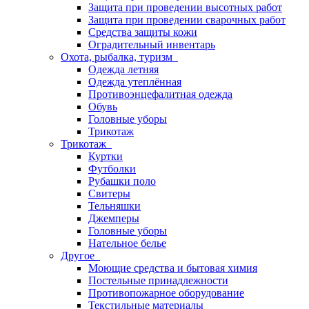
Защита при проведении высотных работ
Защита при проведении сварочных работ
Средства защиты кожи
Оградительный инвентарь
Охота, рыбалка, туризм
Одежда летняя
Одежда утеплённая
Противоэнцефалитная одежда
Обувь
Головные уборы
Трикотаж
Трикотаж
Куртки
Футболки
Рубашки поло
Свитеры
Тельняшки
Джемперы
Головные уборы
Нательное белье
Другое
Моющие средства и бытовая химия
Постельные принадлежности
Противопожарное оборудование
Текстильные материалы