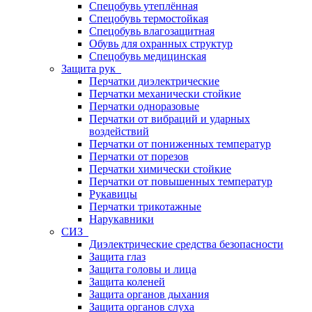
Спецобувь утеплённая
Спецобувь термостойкая
Спецобувь влагозащитная
Обувь для охранных структур
Спецобувь медицинская
Защита рук
Перчатки диэлектрические
Перчатки механически стойкие
Перчатки одноразовые
Перчатки от вибраций и ударных
воздействий
Перчатки от пониженных температур
Перчатки от порезов
Перчатки химически стойкие
Перчатки от повышенных температур
Рукавицы
Перчатки трикотажные
Нарукавники
СИЗ
Диэлектрические средства безопасности
Защита глаз
Защита головы и лица
Защита коленей
Защита органов дыхания
Защита органов слуха