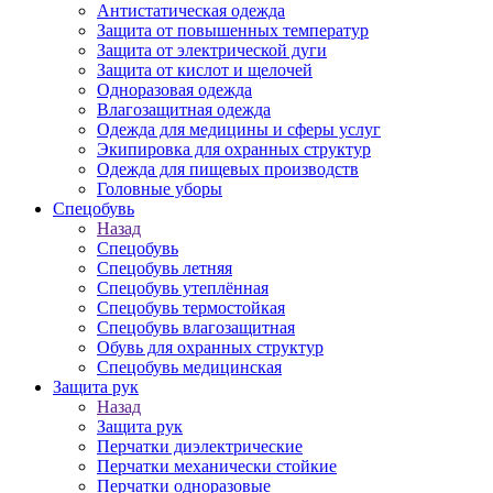
Антистатическая одежда
Защита от повышенных температур
Защита от электрической дуги
Защита от кислот и щелочей
Одноразовая одежда
Влагозащитная одежда
Одежда для медицины и сферы услуг
Экипировка для охранных структур
Одежда для пищевых производств
Головные уборы
Спецобувь
Назад
Спецобувь
Спецобувь летняя
Спецобувь утеплённая
Спецобувь термостойкая
Спецобувь влагозащитная
Обувь для охранных структур
Спецобувь медицинская
Защита рук
Назад
Защита рук
Перчатки диэлектрические
Перчатки механически стойкие
Перчатки одноразовые