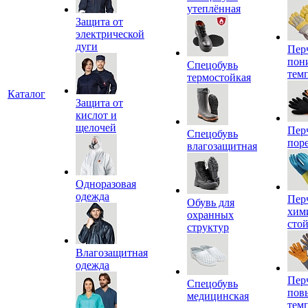
утеплённая
Защита от
электрической
дуги
Пер
пон
Спецобувь
тем
термостойкая
Каталог
Защита от
кислот и
щелочей
Пер
Спецобувь
пор
влагозащитная
Одноразовая
одежда
Пер
Обувь для
хим
охранных
сто
структур
Влагозащитная
одежда
Пер
Спецобувь
пов
медицинская
тем