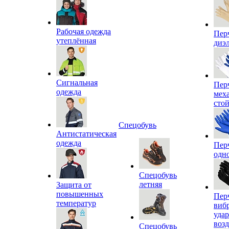
Рабочая одежда
Пер
утеплённая
диэ
Сигнальная
Пер
одежда
мех
сто
Спецобувь
Антистатическая
одежда
Пер
одн
Спецобувь
летняя
Защита от
повышенных
Пер
температур
виб
уда
воз
Спецобувь