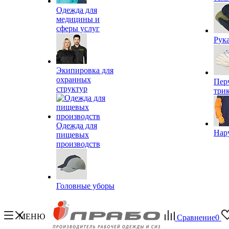
Одежда для
медицины и
сферы услуг
Рук
Экипировка для
охранных
Пер
структур
три
Одежда для
Нар
пищевых
производств
Головные уборы
МЕНЮ
Сравнение
0