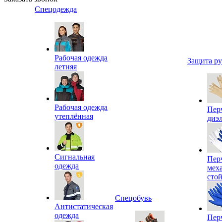
Спецодежда
Рабочая одежда
Защита р
летняя
Рабочая одежда
Пер
утеплённая
диэ
Сигнальная
Пер
одежда
мех
сто
Спецобувь
Антистатическая
одежда
Пер