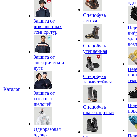
одн
Спецобувь
летняя
Защита от
повышенных
Пер
температур
виб
уда
воз
Спецобувь
утеплённая
Защита от
электрической
дуги
Пер
пон
Спецобувь
тем
термостойкая
Каталог
Защита от
кислот и
щелочей
Пер
Спецобувь
пор
влагозащитная
Одноразовая
одежда
Пер