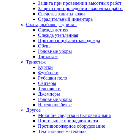
Защита при проведении высотных работ
Защита при проведении сварочных работ
Средства защиты кожи
Оградительный инвентарь
Охота, рыбалка, туризм
Одежда летняя
Одежда утеплённая
Противоэнцефалитная одежда
Обувь
Головные уборы
Трикотаж
Трикотаж
Куртки
Футболки
Рубашки поло
Свитеры
Тельняшки
Джемперы
Головные уборы
Нательное белье
Другое
Моющие средства и бытовая химия
Постельные принадлежности
Противопожарное оборудование
Текстильные материалы