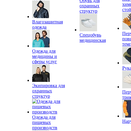
Обувь для
хим
охранных
сто
структур
Влагозащитная
одежда
Пер
Спецобувь
пов
медицинская
тем
Одежда для
медицины и
сферы услуг
Рук
Экипировка для
охранных
Пер
структур
три
Одежда для
Нар
пищевых
производств