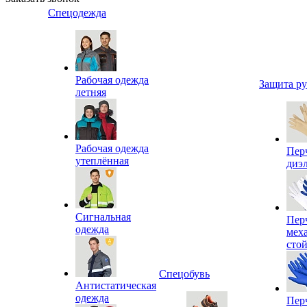
Спецодежда
Рабочая одежда
Защита р
летняя
Рабочая одежда
Пер
утеплённая
диэ
Сигнальная
Пер
одежда
мех
сто
Спецобувь
Антистатическая
одежда
Пер