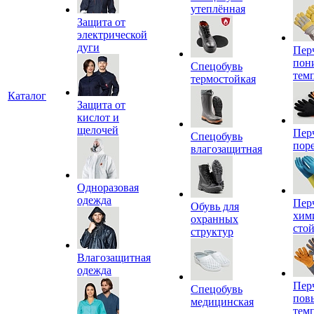
утеплённая
Защита от
электрической
дуги
Пер
пон
Спецобувь
тем
термостойкая
Каталог
Защита от
кислот и
щелочей
Пер
Спецобувь
пор
влагозащитная
Одноразовая
одежда
Пер
Обувь для
хим
охранных
сто
структур
Влагозащитная
одежда
Пер
Спецобувь
пов
медицинская
тем