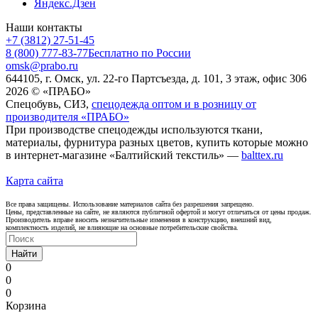
Яндекс.Дзен
Наши контакты
+7 (3812) 27-51-45
8 (800) 777-83-77
Бесплатно по России
omsk@prabo.ru
644105, г. Омск, ул. 22-го Партсъезда, д. 101, 3 этаж, офис 306
2026 © «ПРАБО»
Спецобувь, СИЗ,
спецодежда оптом и в розницу от
производителя «ПРАБО»
При производстве спецодежды используются ткани,
материалы, фурнитура разных цветов, купить которые можно
в интернет-магазине «Балтийский текстиль» —
balttex.ru
Карта сайта
Все права защищены. Использование материалов сайта без разрешения запрещено.
Цены, представленные на сайте, не являются публичной офертой и могут отличаться от цены продаж.
Производитель вправе вносить незначительные изменения в конструкцию, внешний вид,
комплектность изделий, не влияющие на основные потребительские свойства.
Найти
0
0
0
Корзина