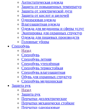
Антистатическая одежда
Защита от повышенных температур
Защита от электрической дуги
Защита от кислот и щелочей
Одноразовая одежда
Влагозащитная одежда
Одежда для медицины и сферы услуг
Экипировка для охранных структур
Одежда для пищевых производств
Головные уборы
Спецобувь
Назад
Спецобувь
Спецобувь летняя
Спецобувь утеплённая
Спецобувь термостойкая
Спецобувь влагозащитная
Обувь для охранных структур
Спецобувь медицинская
Защита рук
Назад
Защита рук
Перчатки диэлектрические
Перчатки механически стойкие
Перчатки одноразовые