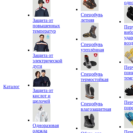
одн
Спецобувь
летняя
Защита от
повышенных
Пер
температур
виб
уда
воз
Спецобувь
утеплённая
Защита от
электрической
дуги
Пер
пон
Спецобувь
тем
термостойкая
Каталог
Защита от
кислот и
щелочей
Пер
Спецобувь
пор
влагозащитная
Одноразовая
одежда
Пер