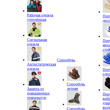
Рабочая одежда
Пер
утеплённая
диэ
Сигнальная
Пер
одежда
мех
сто
Спецобувь
Антистатическая
одежда
Пер
одн
Спецобувь
летняя
Защита от
повышенных
Пер
температур
виб
уда
воз
Спецобувь