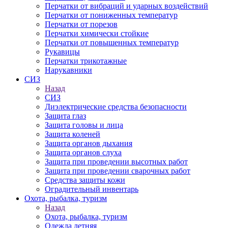
Перчатки от вибраций и ударных воздействий
Перчатки от пониженных температур
Перчатки от порезов
Перчатки химически стойкие
Перчатки от повышенных температур
Рукавицы
Перчатки трикотажные
Нарукавники
СИЗ
Назад
СИЗ
Диэлектрические средства безопасности
Защита глаз
Защита головы и лица
Защита коленей
Защита органов дыхания
Защита органов слуха
Защита при проведении высотных работ
Защита при проведении сварочных работ
Средства защиты кожи
Оградительный инвентарь
Охота, рыбалка, туризм
Назад
Охота, рыбалка, туризм
Одежда летняя