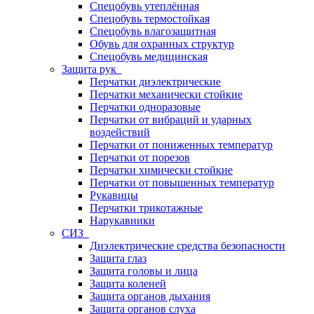
Спецобувь утеплённая
Спецобувь термостойкая
Спецобувь влагозащитная
Обувь для охранных структур
Спецобувь медицинская
Защита рук
Перчатки диэлектрические
Перчатки механически стойкие
Перчатки одноразовые
Перчатки от вибраций и ударных
воздействий
Перчатки от пониженных температур
Перчатки от порезов
Перчатки химически стойкие
Перчатки от повышенных температур
Рукавицы
Перчатки трикотажные
Нарукавники
СИЗ
Диэлектрические средства безопасности
Защита глаз
Защита головы и лица
Защита коленей
Защита органов дыхания
Защита органов слуха