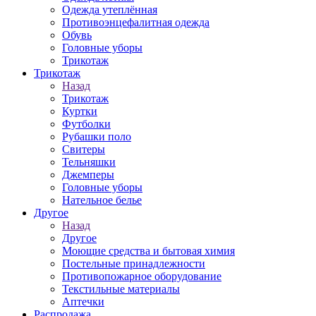
Одежда утеплённая
Противоэнцефалитная одежда
Обувь
Головные уборы
Трикотаж
Трикотаж
Назад
Трикотаж
Куртки
Футболки
Рубашки поло
Свитеры
Тельняшки
Джемперы
Головные уборы
Нательное белье
Другое
Назад
Другое
Моющие средства и бытовая химия
Постельные принадлежности
Противопожарное оборудование
Текстильные материалы
Аптечки
Распродажа