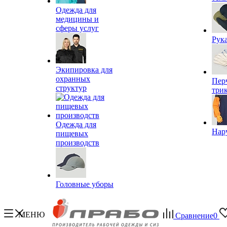
Одежда для
медицины и
сферы услуг
Рук
Экипировка для
охранных
Пер
структур
три
Одежда для
Нар
пищевых
производств
Головные уборы
МЕНЮ
Сравнение
0