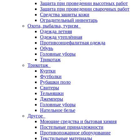
Защита при проведении высотных работ
Защита при проведении сварочных работ
Средства защиты кожи
Оградительный инвентарь
Охота, рыбалка, туризм
Одежда летняя
Одежда утеплённая
Противоэнцефалитная одежда
Обувь
Головные уборы
Трикотаж
Трикотаж
Куртки
Футболки
Рубашки поло
Свитеры
Тельняшки
Джемперы
Головные уборы
Нательное белье
Другое
Моющие средства и бытовая химия
Постельные принадлежности
Противопожарное оборудование
Текстильные материалы