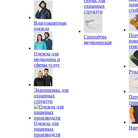
Обувь для
хим
охранных
сто
структур
Влагозащитная
одежда
Пер
Спецобувь
пов
медицинская
тем
Одежда для
медицины и
сферы услуг
Рук
Экипировка для
охранных
Пер
структур
три
Одежда для
Нар
пищевых
производств