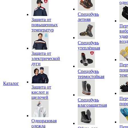
одн
Спецобувь
летняя
Защита от
повышенных
Пер
температур
виб
уда
воз
Спецобувь
утеплённая
Защита от
электрической
дуги
Пер
пон
Спецобувь
тем
термостойкая
Каталог
Защита от
кислот и
щелочей
Пер
Спецобувь
пор
влагозащитная
Одноразовая
одежда
Пер