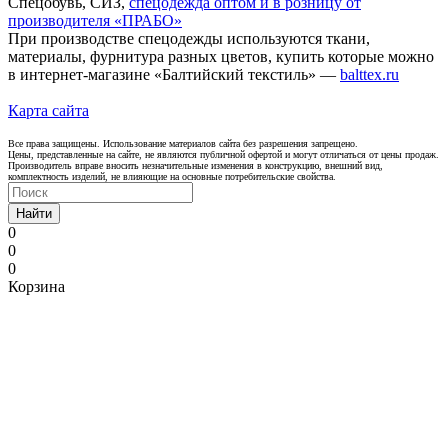
Спецобувь, СИЗ,
спецодежда оптом и в розницу от
производителя «ПРАБО»
При производстве спецодежды используются ткани,
материалы, фурнитура разных цветов, купить которые можно
в интернет-магазине «Балтийский текстиль» —
balttex.ru
Карта сайта
Все права защищены. Использование материалов сайта без разрешения запрещено.
Цены, представленные на сайте, не являются публичной офертой и могут отличаться от цены продаж.
Производитель вправе вносить незначительные изменения в конструкцию, внешний вид,
комплектность изделий, не влияющие на основные потребительские свойства.
Найти
0
0
0
Корзина