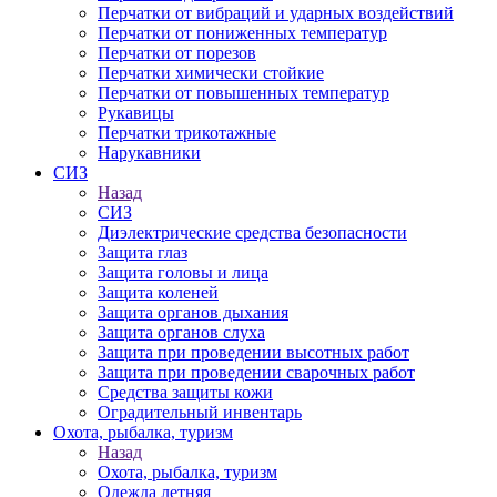
Перчатки от вибраций и ударных воздействий
Перчатки от пониженных температур
Перчатки от порезов
Перчатки химически стойкие
Перчатки от повышенных температур
Рукавицы
Перчатки трикотажные
Нарукавники
СИЗ
Назад
СИЗ
Диэлектрические средства безопасности
Защита глаз
Защита головы и лица
Защита коленей
Защита органов дыхания
Защита органов слуха
Защита при проведении высотных работ
Защита при проведении сварочных работ
Средства защиты кожи
Оградительный инвентарь
Охота, рыбалка, туризм
Назад
Охота, рыбалка, туризм
Одежда летняя