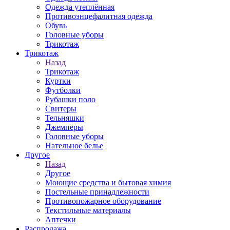
Одежда утеплённая
Противоэнцефалитная одежда
Обувь
Головные уборы
Трикотаж
Трикотаж
Назад
Трикотаж
Куртки
Футболки
Рубашки поло
Свитеры
Тельняшки
Джемперы
Головные уборы
Нательное белье
Другое
Назад
Другое
Моющие средства и бытовая химия
Постельные принадлежности
Противопожарное оборудование
Текстильные материалы
Аптечки
Распродажа