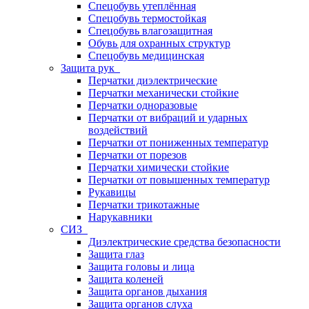
Спецобувь утеплённая
Спецобувь термостойкая
Спецобувь влагозащитная
Обувь для охранных структур
Спецобувь медицинская
Защита рук
Перчатки диэлектрические
Перчатки механически стойкие
Перчатки одноразовые
Перчатки от вибраций и ударных
воздействий
Перчатки от пониженных температур
Перчатки от порезов
Перчатки химически стойкие
Перчатки от повышенных температур
Рукавицы
Перчатки трикотажные
Нарукавники
СИЗ
Диэлектрические средства безопасности
Защита глаз
Защита головы и лица
Защита коленей
Защита органов дыхания
Защита органов слуха