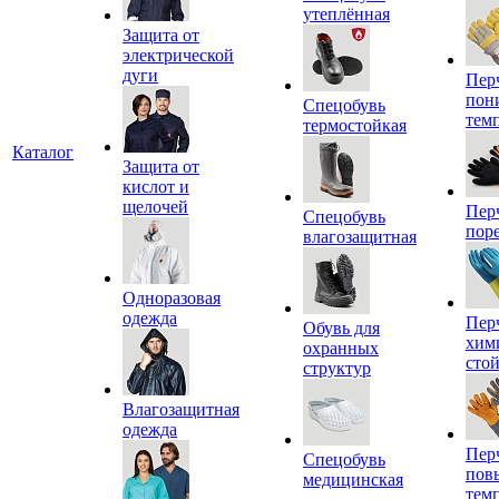
утеплённая
Защита от
электрической
дуги
Пер
пон
Спецобувь
тем
термостойкая
Каталог
Защита от
кислот и
щелочей
Пер
Спецобувь
пор
влагозащитная
Одноразовая
одежда
Пер
Обувь для
хим
охранных
сто
структур
Влагозащитная
одежда
Пер
Спецобувь
пов
медицинская
тем