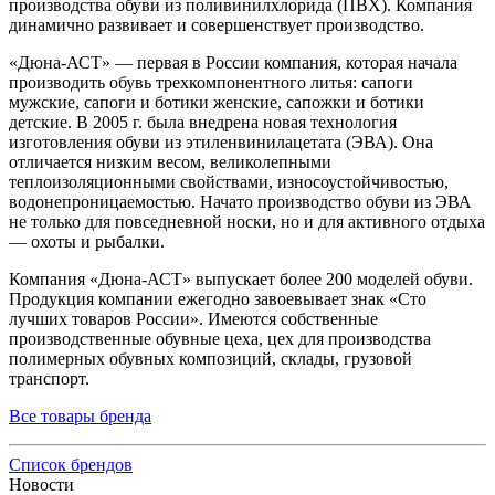
производства обуви из поливинилхлорида (ПВХ). Компания
динамично развивает и совершенствует производство.
«Дюна-АСТ» — первая в России компания, которая начала
производить обувь трехкомпонентного литья: сапоги
мужские, сапоги и ботики женские, сапожки и ботики
детские. В 2005 г. была внедрена новая технология
изготовления обуви из этиленвинилацетата (ЭВА). Она
отличается низким весом, великолепными
теплоизоляционными свойствами, износоустойчивостью,
водонепроницаемостью. Начато производство обуви из ЭВА
не только для повседневной носки, но и для активного отдыха
— охоты и рыбалки.
Компания «Дюна-АСТ» выпускает более 200 моделей обуви.
Продукция компании ежегодно завоевывает знак «Сто
лучших товаров России». Имеются собственные
производственные обувные цеха, цех для производства
полимерных обувных композиций, склады, грузовой
транспорт.
Все товары бренда
Список брендов
Новости