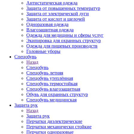
Антистатическая одежда
Защита от повышенных температур
Защита от электрической дуги
Защита от кислот и щелочей
Одноразовая одежда
Влагозащитная одежда
Одежда для медицины и сферы услуг
Экипировка для охранных структур
Одежда для пищевых производств
Головные уборы
Спецобувь
Назад
Спецобувь
Спецобувь летняя
Спецобувь утеплённая
Спецобувь термостойкая
Спецобувь влагозащитная
Обувь для охранных структур
Спецобувь медицинская
Защита рук
Назад
Защита рук
Перчатки диэлектрические
Перчатки механически стойкие
Перчатки одноразовые