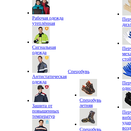
Рабочая одежда
Пер
утеплённая
диэ
Сигнальная
Пер
одежда
мех
сто
Спецобувь
Антистатическая
одежда
Пер
одн
Спецобувь
летняя
Защита от
повышенных
Пер
температур
виб
уда
воз
Спецобувь