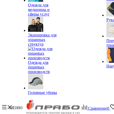
Одежда для
медицины и
сферы услуг
Рук
Экипировка для
охранных
Пер
структур
три
Одежда для
Нар
пищевых
производств
Головные уборы
МЕНЮ
Сравнение
0