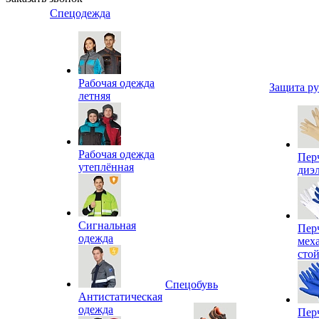
Спецодежда
Рабочая одежда
Защита р
летняя
Рабочая одежда
Пер
утеплённая
диэ
Сигнальная
Пер
одежда
мех
сто
Спецобувь
Антистатическая
одежда
Пер