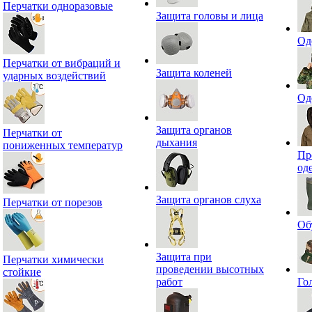
Перчатки одноразовые
Защита головы и лица
Од
Перчатки от вибраций и
Защита коленей
ударных воздействий
Од
Защита органов
Перчатки от
дыхания
пониженных температур
Пр
од
Защита органов слуха
Перчатки от порезов
Об
Защита при
Перчатки химически
проведении высотных
стойкие
работ
Го