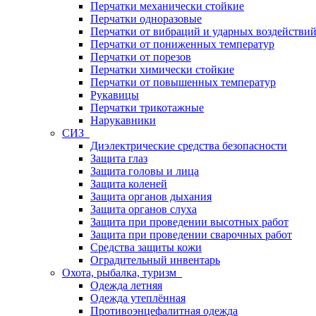
Перчатки механически стойкие
Перчатки одноразовые
Перчатки от вибраций и ударных воздействи
Перчатки от пониженных температур
Перчатки от порезов
Перчатки химически стойкие
Перчатки от повышенных температур
Рукавицы
Перчатки трикотажные
Нарукавники
СИЗ
Диэлектрические средства безопасности
Защита глаз
Защита головы и лица
Защита коленей
Защита органов дыхания
Защита органов слуха
Защита при проведении высотных работ
Защита при проведении сварочных работ
Средства защиты кожи
Оградительный инвентарь
Охота, рыбалка, туризм
Одежда летняя
Одежда утеплённая
Противоэнцефалитная одежда