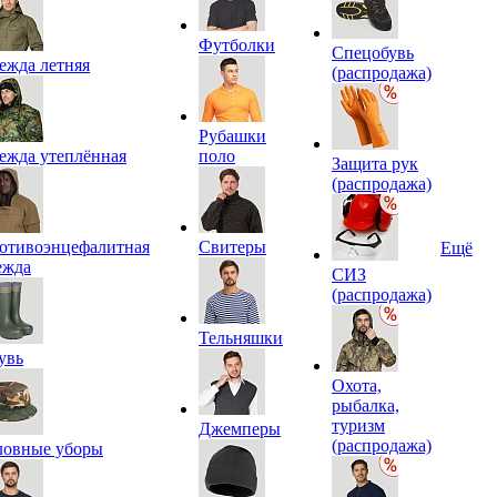
Футболки
Спецобувь
ежда летняя
(распродажа)
Рубашки
ежда утеплённая
поло
Защита рук
(распродажа)
отивоэнцефалитная
Свитеры
Ещё
ежда
СИЗ
(распродажа)
Тельняшки
увь
Охота,
рыбалка,
туризм
Джемперы
(распродажа)
ловные уборы