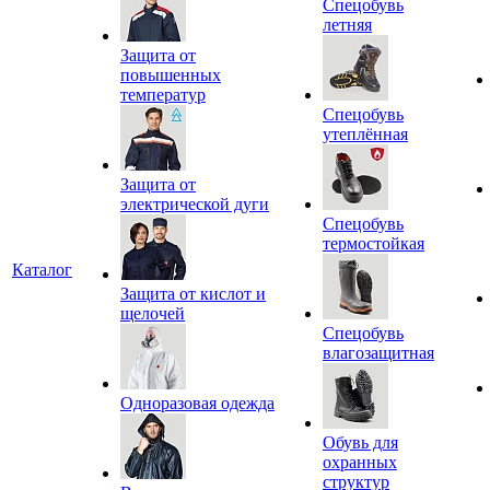
Спецобувь
летняя
Защита от
повышенных
температур
Спецобувь
утеплённая
Защита от
электрической дуги
Спецобувь
термостойкая
Каталог
Защита от кислот и
щелочей
Спецобувь
влагозащитная
Одноразовая одежда
Обувь для
охранных
структур