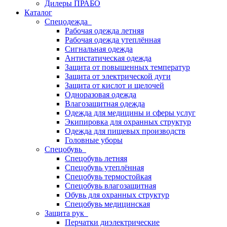
Дилеры ПРАБО
Каталог
Спецодежда
Рабочая одежда летняя
Рабочая одежда утеплённая
Сигнальная одежда
Антистатическая одежда
Защита от повышенных температур
Защита от электрической дуги
Защита от кислот и щелочей
Одноразовая одежда
Влагозащитная одежда
Одежда для медицины и сферы услуг
Экипировка для охранных структур
Одежда для пищевых производств
Головные уборы
Спецобувь
Спецобувь летняя
Спецобувь утеплённая
Спецобувь термостойкая
Спецобувь влагозащитная
Обувь для охранных структур
Спецобувь медицинская
Защита рук
Перчатки диэлектрические