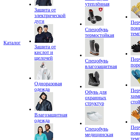
утеплённая
Защита от
электрической
дуги
Пер
пон
Спецобувь
тем
термостойкая
Каталог
Защита от
кислот и
щелочей
Пер
Спецобувь
пор
влагозащитная
Одноразовая
одежда
Пер
Обувь для
хим
охранных
сто
структур
Влагозащитная
одежда
Пер
Спецобувь
пов
медицинская
тем