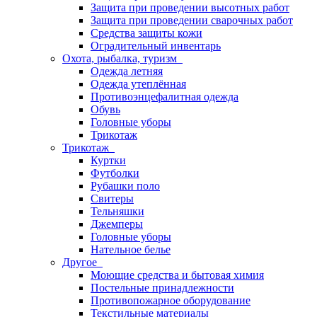
Защита при проведении высотных работ
Защита при проведении сварочных работ
Средства защиты кожи
Оградительный инвентарь
Охота, рыбалка, туризм
Одежда летняя
Одежда утеплённая
Противоэнцефалитная одежда
Обувь
Головные уборы
Трикотаж
Трикотаж
Куртки
Футболки
Рубашки поло
Свитеры
Тельняшки
Джемперы
Головные уборы
Нательное белье
Другое
Моющие средства и бытовая химия
Постельные принадлежности
Противопожарное оборудование
Текстильные материалы