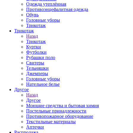
Одежда утеплённая
Противоэнцефалитная одежда
Обувь
Головные уборы
Трикотаж
Трикотаж
Назад
Трикотаж
Куртки
Футболки
Рубашки поло
Свитеры
Тельняшки
Джемперы
Головные уборы
Нательное белье
Другое
Назад
Другое
Моющие средства и бытовая химия
Постельные принадлежности
Противопожарное оборудование
Текстильные материалы
Аптечки
Распродажа