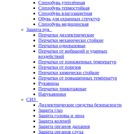
Спецобувь утеплённая
Спецобувь термостойкая
Спецобувь влагозащитная
Обувь для охранных структур
Спецобувь медицинская
Защита рук
Перчатки диэлектрические
Перчатки механически стойкие
Перчатки одноразовые
Перчатки от вибраций и ударных
воздействий
Перчатки от пониженных температур
Перчатки от порезов
Перчатки химически стойкие
Перчатки от повышенных температур
Рукавицы
Перчатки трикотажные
Нарукавники
СИЗ
Диэлектрические средства безопасности
Защита глаз
Защита головы и лица
Защита коленей
Защита органов дыхания
Защита органов слуха