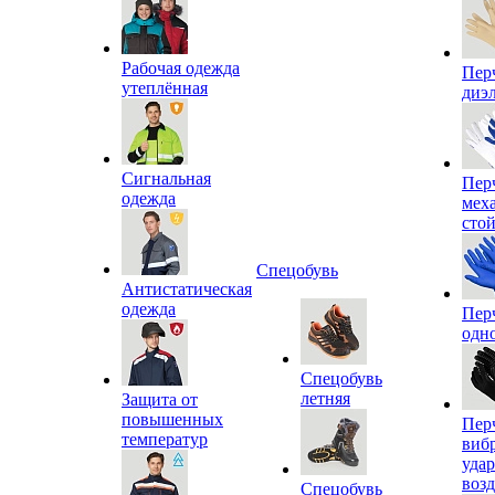
Рабочая одежда
Пер
утеплённая
диэ
Сигнальная
Пер
одежда
мех
сто
Спецобувь
Антистатическая
одежда
Пер
одн
Спецобувь
летняя
Защита от
повышенных
Пер
температур
виб
уда
воз
Спецобувь