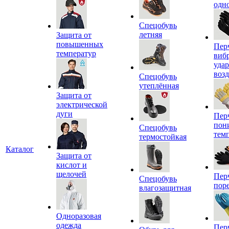
одн
Спецобувь
летняя
Защита от
повышенных
Пер
температур
виб
уда
воз
Спецобувь
утеплённая
Защита от
электрической
дуги
Пер
пон
Спецобувь
тем
термостойкая
Каталог
Защита от
кислот и
щелочей
Пер
Спецобувь
пор
влагозащитная
Одноразовая
одежда
Пер