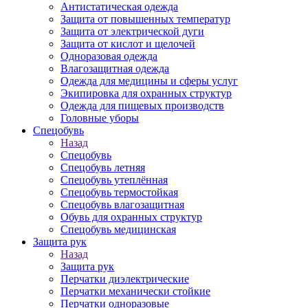
Антистатическая одежда
Защита от повышенных температур
Защита от электрической дуги
Защита от кислот и щелочей
Одноразовая одежда
Влагозащитная одежда
Одежда для медицины и сферы услуг
Экипировка для охранных структур
Одежда для пищевых производств
Головные уборы
Спецобувь
Назад
Спецобувь
Спецобувь летняя
Спецобувь утеплённая
Спецобувь термостойкая
Спецобувь влагозащитная
Обувь для охранных структур
Спецобувь медицинская
Защита рук
Назад
Защита рук
Перчатки диэлектрические
Перчатки механически стойкие
Перчатки одноразовые