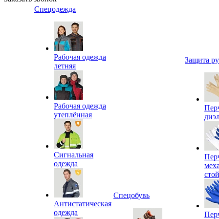
Спецодежда
Рабочая одежда
Защита р
летняя
Рабочая одежда
Пер
утеплённая
диэ
Сигнальная
Пер
одежда
мех
сто
Спецобувь
Антистатическая
одежда
Пер