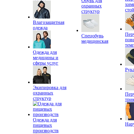
Обувь для
хим
охранных
сто
структур
Влагозащитная
одежда
Пер
Спецобувь
пов
медицинская
тем
Одежда для
медицины и
сферы услуг
Рук
Экипировка для
охранных
Пер
структур
три
Одежда для
Нар
пищевых
производств