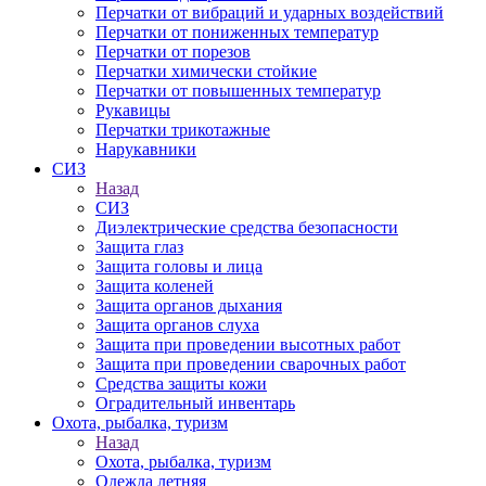
Перчатки от вибраций и ударных воздействий
Перчатки от пониженных температур
Перчатки от порезов
Перчатки химически стойкие
Перчатки от повышенных температур
Рукавицы
Перчатки трикотажные
Нарукавники
СИЗ
Назад
СИЗ
Диэлектрические средства безопасности
Защита глаз
Защита головы и лица
Защита коленей
Защита органов дыхания
Защита органов слуха
Защита при проведении высотных работ
Защита при проведении сварочных работ
Средства защиты кожи
Оградительный инвентарь
Охота, рыбалка, туризм
Назад
Охота, рыбалка, туризм
Одежда летняя