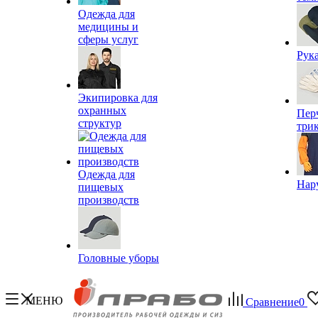
Одежда для
медицины и
сферы услуг
Рук
Экипировка для
охранных
Пер
структур
три
Одежда для
Нар
пищевых
производств
Головные уборы
МЕНЮ
Сравнение
0