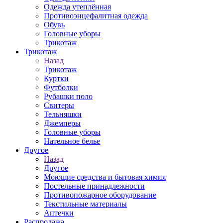
Одежда утеплённая
Противоэнцефалитная одежда
Обувь
Головные уборы
Трикотаж
Трикотаж
Назад
Трикотаж
Куртки
Футболки
Рубашки поло
Свитеры
Тельняшки
Джемперы
Головные уборы
Нательное белье
Другое
Назад
Другое
Моющие средства и бытовая химия
Постельные принадлежности
Противопожарное оборудование
Текстильные материалы
Аптечки
Распродажа