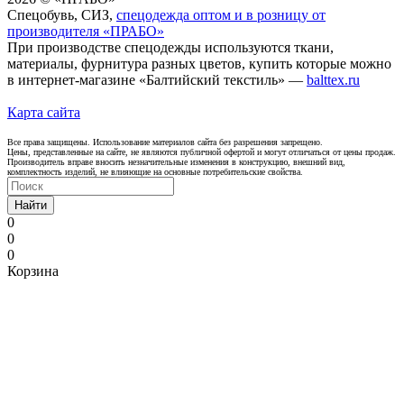
Спецобувь, СИЗ,
спецодежда оптом и в розницу от
производителя «ПРАБО»
При производстве спецодежды используются ткани,
материалы, фурнитура разных цветов, купить которые можно
в интернет-магазине «Балтийский текстиль» —
balttex.ru
Карта сайта
Все права защищены. Использование материалов сайта без разрешения запрещено.
Цены, представленные на сайте, не являются публичной офертой и могут отличаться от цены продаж.
Производитель вправе вносить незначительные изменения в конструкцию, внешний вид,
комплектность изделий, не влияющие на основные потребительские свойства.
Найти
0
0
0
Корзина