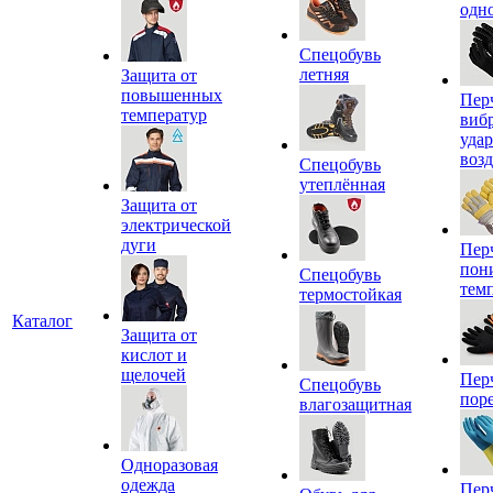
одн
Спецобувь
летняя
Защита от
повышенных
Пер
температур
виб
уда
воз
Спецобувь
утеплённая
Защита от
электрической
дуги
Пер
пон
Спецобувь
тем
термостойкая
Каталог
Защита от
кислот и
щелочей
Пер
Спецобувь
пор
влагозащитная
Одноразовая
одежда
Пер