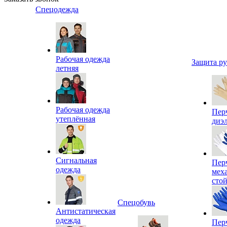
Спецодежда
Рабочая одежда
Защита р
летняя
Рабочая одежда
Пер
утеплённая
диэ
Сигнальная
Пер
одежда
мех
сто
Спецобувь
Антистатическая
одежда
Пер