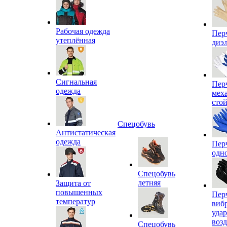
Рабочая одежда
Пер
утеплённая
диэ
Сигнальная
Пер
одежда
мех
сто
Спецобувь
Антистатическая
одежда
Пер
одн
Спецобувь
летняя
Защита от
повышенных
Пер
температур
виб
уда
воз
Спецобувь