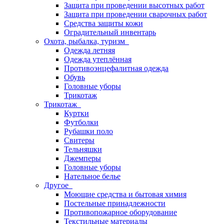
Защита при проведении высотных работ
Защита при проведении сварочных работ
Средства защиты кожи
Оградительный инвентарь
Охота, рыбалка, туризм
Одежда летняя
Одежда утеплённая
Противоэнцефалитная одежда
Обувь
Головные уборы
Трикотаж
Трикотаж
Куртки
Футболки
Рубашки поло
Свитеры
Тельняшки
Джемперы
Головные уборы
Нательное белье
Другое
Моющие средства и бытовая химия
Постельные принадлежности
Противопожарное оборудование
Текстильные материалы