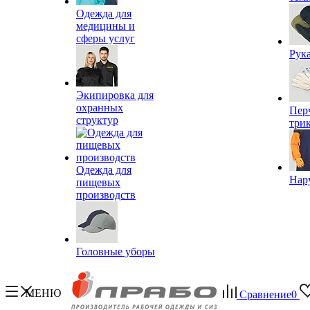
Одежда для
медицины и
сферы услуг
Рук
Экипировка для
охранных
Пер
структур
три
Одежда для
Нар
пищевых
производств
Головные уборы
МЕНЮ
Сравнение
0