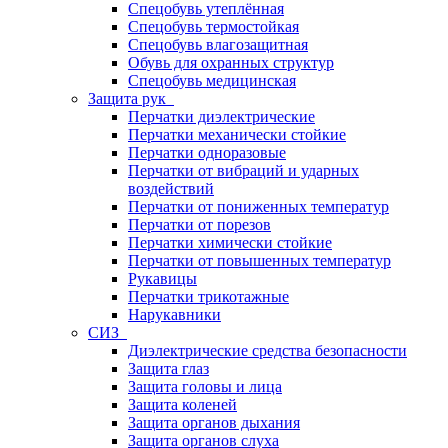
Спецобувь утеплённая
Спецобувь термостойкая
Спецобувь влагозащитная
Обувь для охранных структур
Спецобувь медицинская
Защита рук
Перчатки диэлектрические
Перчатки механически стойкие
Перчатки одноразовые
Перчатки от вибраций и ударных
воздействий
Перчатки от пониженных температур
Перчатки от порезов
Перчатки химически стойкие
Перчатки от повышенных температур
Рукавицы
Перчатки трикотажные
Нарукавники
СИЗ
Диэлектрические средства безопасности
Защита глаз
Защита головы и лица
Защита коленей
Защита органов дыхания
Защита органов слуха