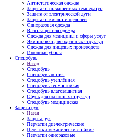
Антистатическая одежда
Защита от повышенных температур
Защита от электрической дуги
Защита от кислот и щелочей
Одноразовая одежда
Влагозащитная одежда
Одежда для медицины и сферы услуг
Экипировка для охранных структур
Одежда для пищевых производств
Головные уборы
Спецобувь
Назад
Спецобувь
Спецобувь летняя
Спецобувь утеплённая
Спецобувь термостойкая
Спецобувь влагозащитная
Обувь для охранных структур
Спецобувь медицинская
Защита рук
Назад
Защита рук
Перчатки диэлектрические
Перчатки механически стойкие
Перчатки одноразовые