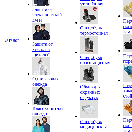
утеплённая
Защита от
электрической
дуги
Пер
пон
Спецобувь
тем
термостойкая
Каталог
Защита от
кислот и
щелочей
Пер
Спецобувь
пор
влагозащитная
Одноразовая
одежда
Пер
Обувь для
хим
охранных
сто
структур
Влагозащитная
одежда
Пер
Спецобувь
пов
медицинская
тем