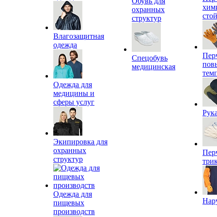
Обувь для
хим
охранных
сто
структур
Влагозащитная
одежда
Пер
Спецобувь
пов
медицинская
тем
Одежда для
медицины и
сферы услуг
Рук
Экипировка для
охранных
Пер
структур
три
Одежда для
Нар
пищевых
производств