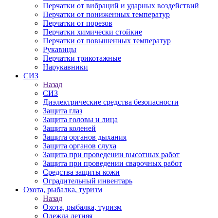
Перчатки от вибраций и ударных воздействий
Перчатки от пониженных температур
Перчатки от порезов
Перчатки химически стойкие
Перчатки от повышенных температур
Рукавицы
Перчатки трикотажные
Нарукавники
СИЗ
Назад
СИЗ
Диэлектрические средства безопасности
Защита глаз
Защита головы и лица
Защита коленей
Защита органов дыхания
Защита органов слуха
Защита при проведении высотных работ
Защита при проведении сварочных работ
Средства защиты кожи
Оградительный инвентарь
Охота, рыбалка, туризм
Назад
Охота, рыбалка, туризм
Одежда летняя