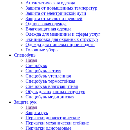
Антистатическая одежда
Защита от повышенных температур
Защита от электрической дуги
Защита от кислот и щелочей
Одноразовая одежда
Влагозащитная одежда
Одежда для медицины и сферы услуг
Экипировка для охранных структур
Одежда для пищевых производств
Головные уборы
Спецобувь
Назад
Спецобувь
Спецобувь летняя
Спецобувь утеплённая
Спецобувь термостойкая
Спецобувь влагозащитная
Обувь для охранных структур
Спецобувь медицинская
Защита рук
Назад
Защита рук
Перчатки диэлектрические
Перчатки механически стойкие
Перчатки одноразовые