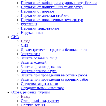
Перчатки от вибраций и ударных воздействий
Перчатки от пониженных температур
Перчатки от порезов
Перчатки химически стойкие
Перчатки от повышенных температур
Рукавицы
Перчатки трикотажные
Нарукавники
СИЗ
Назад
СИЗ
Диэлектрические средства безопасности
Защита глаз
Защита головы и лица
Защита коленей
Защита органов дыхания
Защита органов слуха
Защита при проведении высотных работ
Защита при проведении сварочных работ
Средства защиты кожи
Оградительный инвентарь
Охота, рыбалка, туризм
Назад
Охота, рыбалка, туризм
Одежда летняя