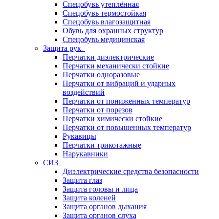
Спецобувь утеплённая
Спецобувь термостойкая
Спецобувь влагозащитная
Обувь для охранных структур
Спецобувь медицинская
Защита рук
Перчатки диэлектрические
Перчатки механически стойкие
Перчатки одноразовые
Перчатки от вибраций и ударных
воздействий
Перчатки от пониженных температур
Перчатки от порезов
Перчатки химически стойкие
Перчатки от повышенных температур
Рукавицы
Перчатки трикотажные
Нарукавники
СИЗ
Диэлектрические средства безопасности
Защита глаз
Защита головы и лица
Защита коленей
Защита органов дыхания
Защита органов слуха