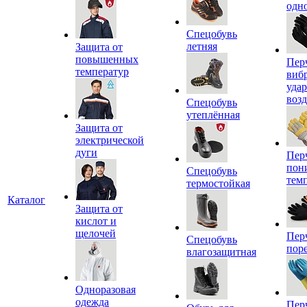
одн
Спецобувь
летняя
Защита от
повышенных
Пер
температур
виб
уда
воз
Спецобувь
утеплённая
Защита от
электрической
дуги
Пер
пон
Спецобувь
тем
термостойкая
Каталог
Защита от
кислот и
щелочей
Пер
Спецобувь
пор
влагозащитная
Одноразовая
одежда
Пер