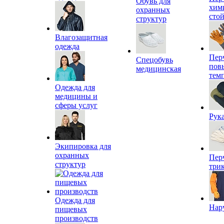
Обувь для
хим
охранных
сто
структур
Влагозащитная
одежда
Пер
Спецобувь
пов
медицинская
тем
Одежда для
медицины и
сферы услуг
Рук
Экипировка для
охранных
Пер
структур
три
Одежда для
Нар
пищевых
производств