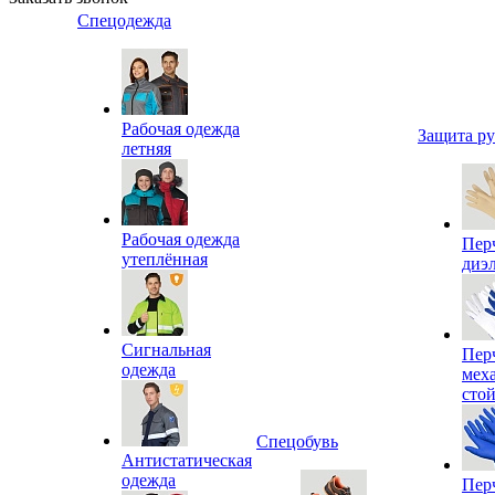
Спецодежда
Рабочая одежда
Защита р
летняя
Рабочая одежда
Пер
утеплённая
диэ
Сигнальная
Пер
одежда
мех
сто
Спецобувь
Антистатическая
одежда
Пер