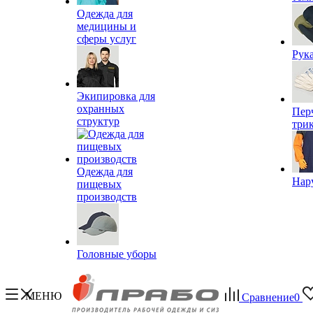
Одежда для
медицины и
сферы услуг
Рук
Экипировка для
охранных
Пер
структур
три
Одежда для
Нар
пищевых
производств
Головные уборы
МЕНЮ
Сравнение
0