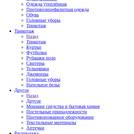
Одежда утеплённая
Противоэнцефалитная одежда
Обувь
Головные уборы
Трикотаж
Трикотаж
Назад
Трикотаж
Куртки
Футболки
Рубашки поло
Свитеры
Тельняшки
Джемперы
Головные уборы
Нательное белье
Другое
Назад
Другое
Моющие средства и бытовая химия
Постельные принадлежности
Противопожарное оборудование
Текстильные материалы
Аптечки
Распродажа