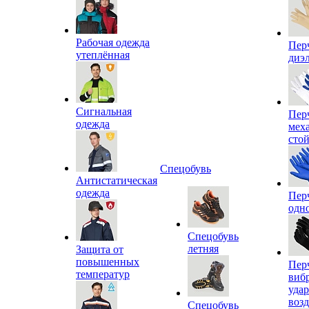
Рабочая одежда
Пер
утеплённая
диэ
Сигнальная
Пер
одежда
мех
сто
Спецобувь
Антистатическая
одежда
Пер
одн
Спецобувь
летняя
Защита от
повышенных
Пер
температур
виб
уда
воз
Спецобувь