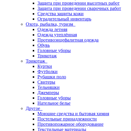
Защита при проведении высотных работ
Защита при проведении сварочных работ
Средства защиты кожи
Оградительный инвентарь
Охота, рыбалка, туризм
Одежда летняя
Одежда утеплённая
Противоэнцефалитная одежда
Обувь
Головные уборы
Трикотаж
Трикотаж
Куртки
Футболки
Рубашки поло
Свитеры
Тельняшки
Джемперы
Головные уборы
Нательное белье
Другое
Моющие средства и бытовая химия
Постельные принадлежности
Противопожарное оборудование
Текстильные материалы