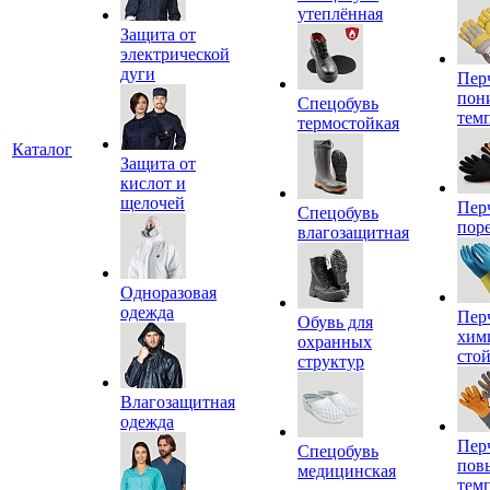
утеплённая
Защита от
электрической
дуги
Пер
пон
Спецобувь
тем
термостойкая
Каталог
Защита от
кислот и
щелочей
Пер
Спецобувь
пор
влагозащитная
Одноразовая
одежда
Пер
Обувь для
хим
охранных
сто
структур
Влагозащитная
одежда
Пер
Спецобувь
пов
медицинская
тем