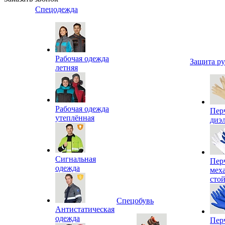
Спецодежда
Рабочая одежда
Защита р
летняя
Рабочая одежда
Пер
утеплённая
диэ
Сигнальная
Пер
одежда
мех
сто
Спецобувь
Антистатическая
одежда
Пер