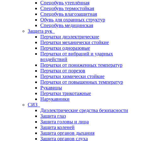
Спецобувь утеплённая
Спецобувь термостойкая
Спецобувь влагозащитная
Обувь для охранных структур
Спецобувь медицинская
Защита рук
Перчатки диэлектрические
Перчатки механически стойкие
Перчатки одноразовые
Перчатки от вибраций и ударных
воздействий
Перчатки от пониженных температур
Перчатки от порезов
Перчатки химически стойкие
Перчатки от повышенных температур
Рукавицы
Перчатки трикотажные
Нарукавники
СИЗ
Диэлектрические средства безопасности
Защита глаз
Защита головы и лица
Защита коленей
Защита органов дыхания
Защита органов слуха