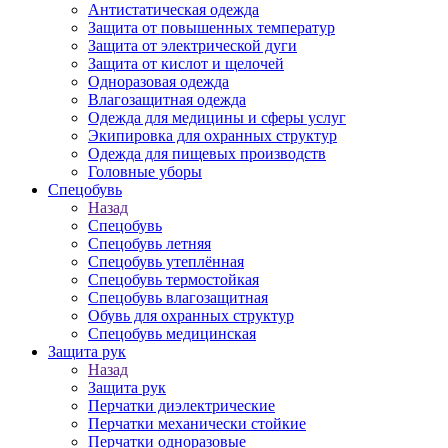
Антистатическая одежда
Защита от повышенных температур
Защита от электрической дуги
Защита от кислот и щелочей
Одноразовая одежда
Влагозащитная одежда
Одежда для медицины и сферы услуг
Экипировка для охранных структур
Одежда для пищевых производств
Головные уборы
Спецобувь
Назад
Спецобувь
Спецобувь летняя
Спецобувь утеплённая
Спецобувь термостойкая
Спецобувь влагозащитная
Обувь для охранных структур
Спецобувь медицинская
Защита рук
Назад
Защита рук
Перчатки диэлектрические
Перчатки механически стойкие
Перчатки одноразовые