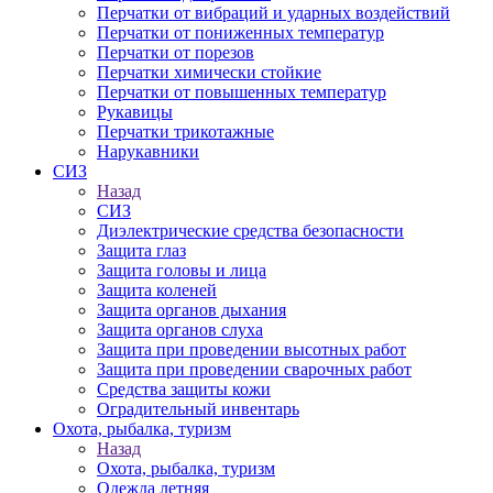
Перчатки от вибраций и ударных воздействий
Перчатки от пониженных температур
Перчатки от порезов
Перчатки химически стойкие
Перчатки от повышенных температур
Рукавицы
Перчатки трикотажные
Нарукавники
СИЗ
Назад
СИЗ
Диэлектрические средства безопасности
Защита глаз
Защита головы и лица
Защита коленей
Защита органов дыхания
Защита органов слуха
Защита при проведении высотных работ
Защита при проведении сварочных работ
Средства защиты кожи
Оградительный инвентарь
Охота, рыбалка, туризм
Назад
Охота, рыбалка, туризм
Одежда летняя