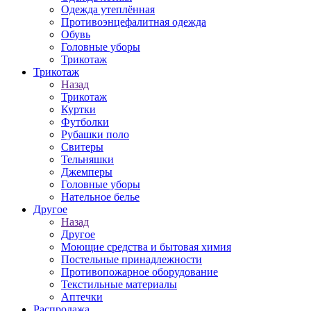
Одежда утеплённая
Противоэнцефалитная одежда
Обувь
Головные уборы
Трикотаж
Трикотаж
Назад
Трикотаж
Куртки
Футболки
Рубашки поло
Свитеры
Тельняшки
Джемперы
Головные уборы
Нательное белье
Другое
Назад
Другое
Моющие средства и бытовая химия
Постельные принадлежности
Противопожарное оборудование
Текстильные материалы
Аптечки
Распродажа