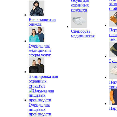
Обувь для
хим
охранных
сто
структур
Влагозащитная
одежда
Пер
Спецобувь
пов
медицинская
тем
Одежда для
медицины и
сферы услуг
Рук
Экипировка для
охранных
Пер
структур
три
Одежда для
Нар
пищевых
производств