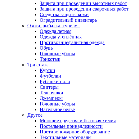
Защита при проведении высотных работ
Защита при проведении сварочных работ
Средства защиты кожи
Оградительный инвентарь
Охота, рыбалка, туризм
Одежда летняя
Одежда утеплённая
Противоэнцефалитная одежда
Обувь
Головные уборы
Трикотаж
Трикотаж
Куртки
Футболки
Рубашки поло
Свитеры
Тельняшки
Джемперы
Головные уборы
Нательное белье
Другое
Моющие средства и бытовая химия
Постельные принадлежности
Противопожарное оборудование
Текстильные материалы