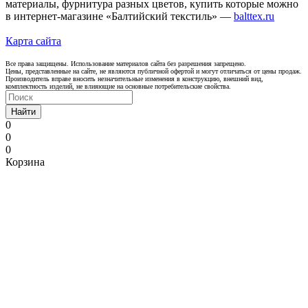
материалы, фурнитура разных цветов, купить которые можно
в интернет-магазине «Балтийский текстиль» —
balttex.ru
Карта сайта
Все права защищены. Использование материалов сайта без разрешения запрещено.
Цены, представленные на сайте, не являются публичной офертой и могут отличаться от цены продаж.
Производитель вправе вносить незначительные изменения в конструкцию, внешний вид,
комплектность изделий, не влияющие на основные потребительские свойства.
Найти
0
0
0
Корзина