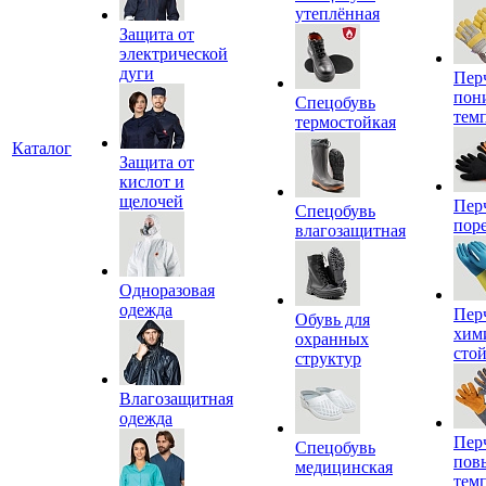
утеплённая
Защита от
электрической
дуги
Пер
пон
Спецобувь
тем
термостойкая
Каталог
Защита от
кислот и
щелочей
Пер
Спецобувь
пор
влагозащитная
Одноразовая
одежда
Пер
Обувь для
хим
охранных
сто
структур
Влагозащитная
одежда
Пер
Спецобувь
пов
медицинская
тем