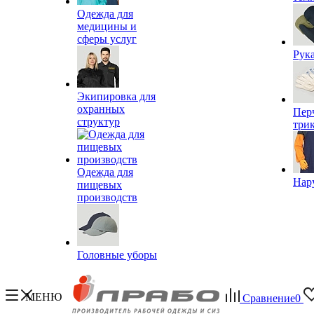
Одежда для
медицины и
сферы услуг
Рук
Экипировка для
охранных
Пер
структур
три
Одежда для
Нар
пищевых
производств
Головные уборы
МЕНЮ
Сравнение
0