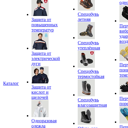
одн
Спецобувь
летняя
Защита от
повышенных
Пер
температур
виб
уда
воз
Спецобувь
утеплённая
Защита от
электрической
дуги
Пер
пон
Спецобувь
тем
термостойкая
Каталог
Защита от
кислот и
щелочей
Пер
Спецобувь
пор
влагозащитная
Одноразовая
одежда
Пер