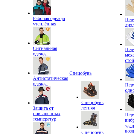
Рабочая одежда
Пер
утеплённая
диэ
Сигнальная
Пер
одежда
мех
сто
Спецобувь
Антистатическая
одежда
Пер
одн
Спецобувь
летняя
Защита от
повышенных
Пер
температур
виб
уда
воз
Спецобувь