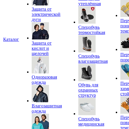
утеплённая
Защита от
электрической
дуги
Пер
пон
Спецобувь
тем
термостойкая
Каталог
Защита от
кислот и
щелочей
Пер
Спецобувь
пор
влагозащитная
Одноразовая
одежда
Пер
Обувь для
хим
охранных
сто
структур
Влагозащитная
одежда
Пер
Спецобувь
пов
медицинская
тем