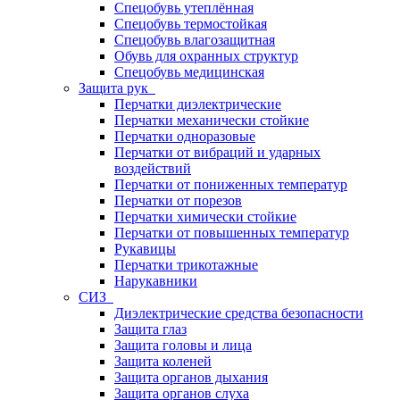
Спецобувь утеплённая
Спецобувь термостойкая
Спецобувь влагозащитная
Обувь для охранных структур
Спецобувь медицинская
Защита рук
Перчатки диэлектрические
Перчатки механически стойкие
Перчатки одноразовые
Перчатки от вибраций и ударных
воздействий
Перчатки от пониженных температур
Перчатки от порезов
Перчатки химически стойкие
Перчатки от повышенных температур
Рукавицы
Перчатки трикотажные
Нарукавники
СИЗ
Диэлектрические средства безопасности
Защита глаз
Защита головы и лица
Защита коленей
Защита органов дыхания
Защита органов слуха