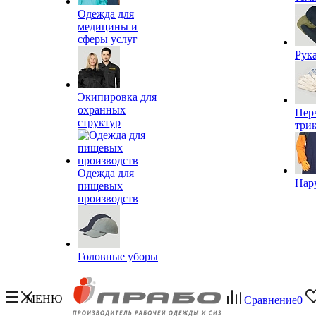
Одежда для
медицины и
сферы услуг
Рук
Экипировка для
охранных
Пер
структур
три
Одежда для
Нар
пищевых
производств
Головные уборы
МЕНЮ
Сравнение
0