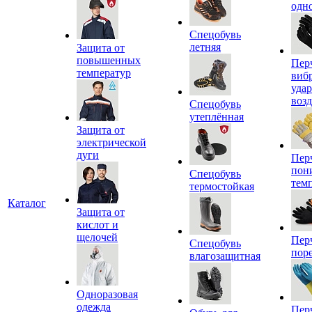
одн
Спецобувь
летняя
Защита от
повышенных
Пер
температур
виб
уда
воз
Спецобувь
утеплённая
Защита от
электрической
дуги
Пер
пон
Спецобувь
тем
термостойкая
Каталог
Защита от
кислот и
щелочей
Пер
Спецобувь
пор
влагозащитная
Одноразовая
одежда
Пер