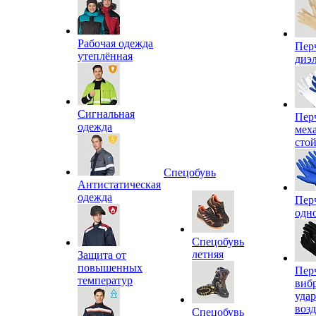
Рабочая одежда
Пер
утеплённая
диэ
Сигнальная
Пер
одежда
мех
сто
Спецобувь
Антистатическая
одежда
Пер
одн
Спецобувь
летняя
Защита от
повышенных
Пер
температур
виб
уда
воз
Спецобувь