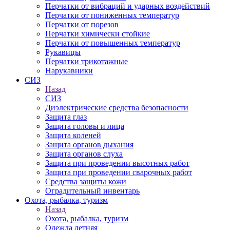
Перчатки от вибраций и ударных воздействий
Перчатки от пониженных температур
Перчатки от порезов
Перчатки химически стойкие
Перчатки от повышенных температур
Рукавицы
Перчатки трикотажные
Нарукавники
СИЗ
Назад
СИЗ
Диэлектрические средства безопасности
Защита глаз
Защита головы и лица
Защита коленей
Защита органов дыхания
Защита органов слуха
Защита при проведении высотных работ
Защита при проведении сварочных работ
Средства защиты кожи
Оградительный инвентарь
Охота, рыбалка, туризм
Назад
Охота, рыбалка, туризм
Одежда летняя