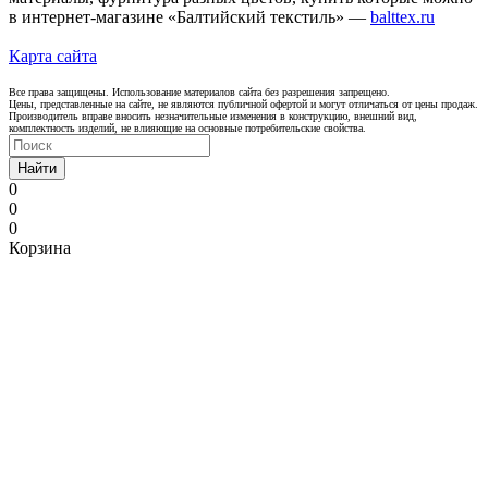
в интернет-магазине «Балтийский текстиль» —
balttex.ru
Карта сайта
Все права защищены. Использование материалов сайта без разрешения запрещено.
Цены, представленные на сайте, не являются публичной офертой и могут отличаться от цены продаж.
Производитель вправе вносить незначительные изменения в конструкцию, внешний вид,
комплектность изделий, не влияющие на основные потребительские свойства.
Найти
0
0
0
Корзина