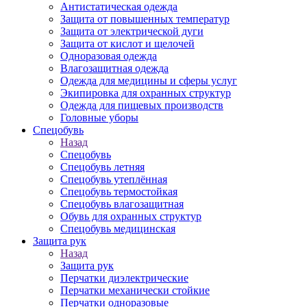
Антистатическая одежда
Защита от повышенных температур
Защита от электрической дуги
Защита от кислот и щелочей
Одноразовая одежда
Влагозащитная одежда
Одежда для медицины и сферы услуг
Экипировка для охранных структур
Одежда для пищевых производств
Головные уборы
Спецобувь
Назад
Спецобувь
Спецобувь летняя
Спецобувь утеплённая
Спецобувь термостойкая
Спецобувь влагозащитная
Обувь для охранных структур
Спецобувь медицинская
Защита рук
Назад
Защита рук
Перчатки диэлектрические
Перчатки механически стойкие
Перчатки одноразовые