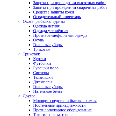
Защита при проведении высотных работ
Защита при проведении сварочных работ
Средства защиты кожи
Оградительный инвентарь
Охота, рыбалка, туризм
Одежда летняя
Одежда утеплённая
Противоэнцефалитная одежда
Обувь
Головные уборы
Трикотаж
Трикотаж
Куртки
Футболки
Рубашки поло
Свитеры
Тельняшки
Джемперы
Головные уборы
Нательное белье
Другое
Моющие средства и бытовая химия
Постельные принадлежности
Противопожарное оборудование
Текстильные материалы