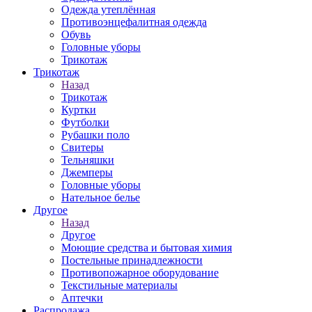
Одежда утеплённая
Противоэнцефалитная одежда
Обувь
Головные уборы
Трикотаж
Трикотаж
Назад
Трикотаж
Куртки
Футболки
Рубашки поло
Свитеры
Тельняшки
Джемперы
Головные уборы
Нательное белье
Другое
Назад
Другое
Моющие средства и бытовая химия
Постельные принадлежности
Противопожарное оборудование
Текстильные материалы
Аптечки
Распродажа