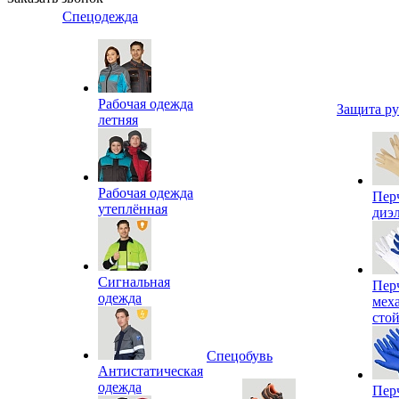
Спецодежда
Рабочая одежда
Защита р
летняя
Рабочая одежда
Пер
утеплённая
диэ
Сигнальная
Пер
одежда
мех
сто
Спецобувь
Антистатическая
одежда
Пер