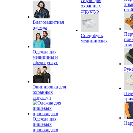
Обувь для
хим
охранных
сто
структур
Влагозащитная
одежда
Пер
Спецобувь
пов
медицинская
тем
Одежда для
медицины и
сферы услуг
Рук
Экипировка для
охранных
Пер
структур
три
Одежда для
Нар
пищевых
производств