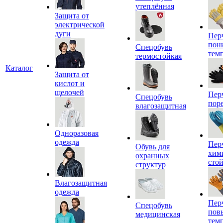
утеплённая
Защита от
электрической
дуги
Пер
пон
Спецобувь
тем
термостойкая
Каталог
Защита от
кислот и
щелочей
Пер
Спецобувь
пор
влагозащитная
Одноразовая
одежда
Пер
Обувь для
хим
охранных
сто
структур
Влагозащитная
одежда
Пер
Спецобувь
пов
медицинская
тем