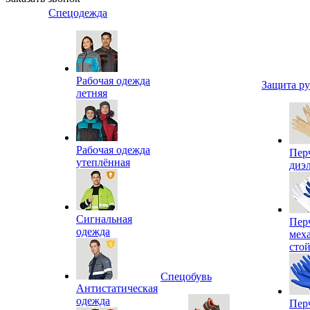
Спецодежда
Рабочая одежда
Защита р
летняя
Рабочая одежда
Пер
утеплённая
диэ
Сигнальная
Пер
одежда
мех
сто
Спецобувь
Антистатическая
одежда
Пер