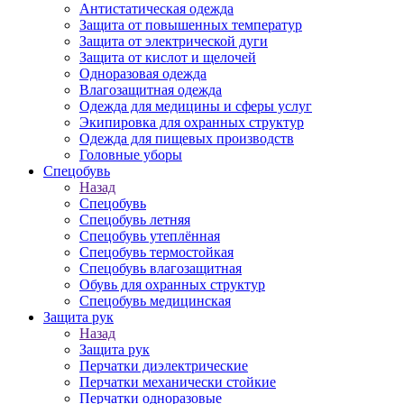
Антистатическая одежда
Защита от повышенных температур
Защита от электрической дуги
Защита от кислот и щелочей
Одноразовая одежда
Влагозащитная одежда
Одежда для медицины и сферы услуг
Экипировка для охранных структур
Одежда для пищевых производств
Головные уборы
Спецобувь
Назад
Спецобувь
Спецобувь летняя
Спецобувь утеплённая
Спецобувь термостойкая
Спецобувь влагозащитная
Обувь для охранных структур
Спецобувь медицинская
Защита рук
Назад
Защита рук
Перчатки диэлектрические
Перчатки механически стойкие
Перчатки одноразовые