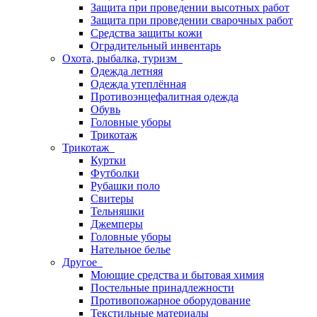
Защита при проведении высотных работ
Защита при проведении сварочных работ
Средства защиты кожи
Оградительный инвентарь
Охота, рыбалка, туризм
Одежда летняя
Одежда утеплённая
Противоэнцефалитная одежда
Обувь
Головные уборы
Трикотаж
Трикотаж
Куртки
Футболки
Рубашки поло
Свитеры
Тельняшки
Джемперы
Головные уборы
Нательное белье
Другое
Моющие средства и бытовая химия
Постельные принадлежности
Противопожарное оборудование
Текстильные материалы