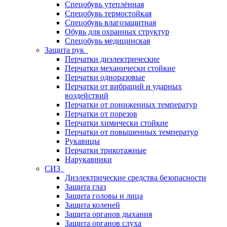
Спецобувь утеплённая
Спецобувь термостойкая
Спецобувь влагозащитная
Обувь для охранных структур
Спецобувь медицинская
Защита рук
Перчатки диэлектрические
Перчатки механически стойкие
Перчатки одноразовые
Перчатки от вибраций и ударных
воздействий
Перчатки от пониженных температур
Перчатки от порезов
Перчатки химически стойкие
Перчатки от повышенных температур
Рукавицы
Перчатки трикотажные
Нарукавники
СИЗ
Диэлектрические средства безопасности
Защита глаз
Защита головы и лица
Защита коленей
Защита органов дыхания
Защита органов слуха