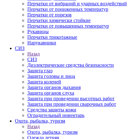
Перчатки от вибраций и ударных воздействий
Перчатки от пониженных температур
Перчатки от порезов
Перчатки химически стойкие
Перчатки от повышенных температур
Рукавицы
Перчатки трикотажные
Нарукавники
СИЗ
Назад
СИЗ
Диэлектрические средства безопасности
Защита глаз
Защита головы и лица
Защита коленей
Защита органов дыхания
Защита органов слуха
Защита при проведении высотных работ
Защита при проведении сварочных работ
Средства защиты кожи
Оградительный инвентарь
Охота, рыбалка, туризм
Назад
Охота, рыбалка, туризм
Одежда летняя