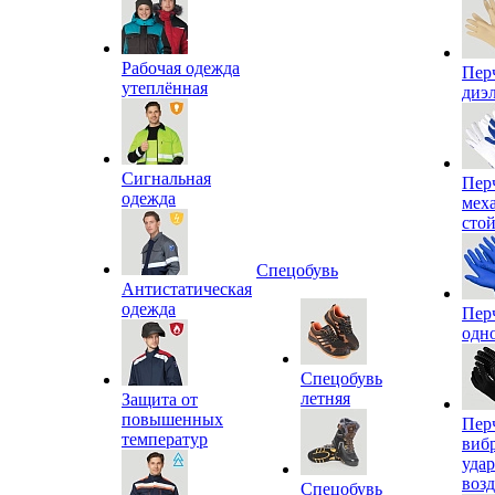
Рабочая одежда
Пер
утеплённая
диэ
Сигнальная
Пер
одежда
мех
сто
Спецобувь
Антистатическая
одежда
Пер
одн
Спецобувь
летняя
Защита от
повышенных
Пер
температур
виб
уда
воз
Спецобувь