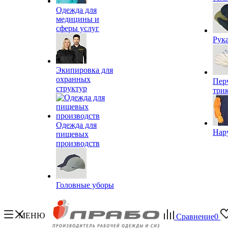
Одежда для
медицины и
сферы услуг
Рук
Экипировка для
охранных
Пер
структур
три
Одежда для
Нар
пищевых
производств
Головные уборы
МЕНЮ
Сравнение
0