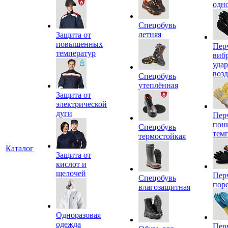
одн
Спецобувь
летняя
Защита от
повышенных
Пер
температур
виб
уда
воз
Спецобувь
утеплённая
Защита от
электрической
дуги
Пер
пон
Спецобувь
тем
термостойкая
Каталог
Защита от
кислот и
щелочей
Пер
Спецобувь
пор
влагозащитная
Одноразовая
одежда
Пер