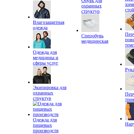
Обувь для
хим
охранных
сто
структур
Влагозащитная
одежда
Пер
Спецобувь
пов
медицинская
тем
Одежда для
медицины и
сферы услуг
Рук
Экипировка для
охранных
Пер
структур
три
Одежда для
Нар
пищевых
производств