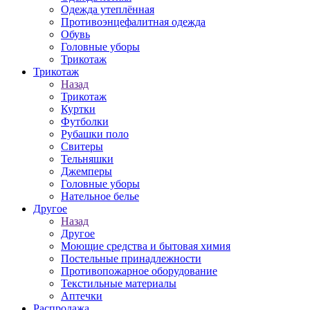
Одежда утеплённая
Противоэнцефалитная одежда
Обувь
Головные уборы
Трикотаж
Трикотаж
Назад
Трикотаж
Куртки
Футболки
Рубашки поло
Свитеры
Тельняшки
Джемперы
Головные уборы
Нательное белье
Другое
Назад
Другое
Моющие средства и бытовая химия
Постельные принадлежности
Противопожарное оборудование
Текстильные материалы
Аптечки
Распродажа