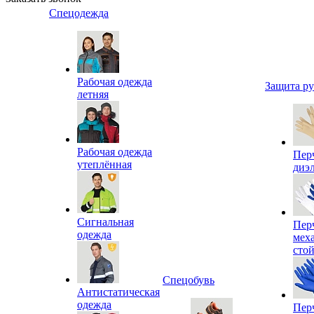
Спецодежда
Рабочая одежда
Защита р
летняя
Рабочая одежда
Пер
утеплённая
диэ
Сигнальная
Пер
одежда
мех
сто
Спецобувь
Антистатическая
одежда
Пер