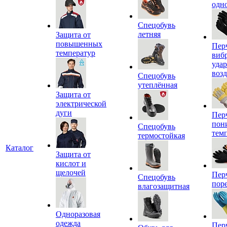
одн
Спецобувь
летняя
Защита от
повышенных
Пер
температур
виб
уда
воз
Спецобувь
утеплённая
Защита от
электрической
дуги
Пер
пон
Спецобувь
тем
термостойкая
Каталог
Защита от
кислот и
щелочей
Пер
Спецобувь
пор
влагозащитная
Одноразовая
одежда
Пер