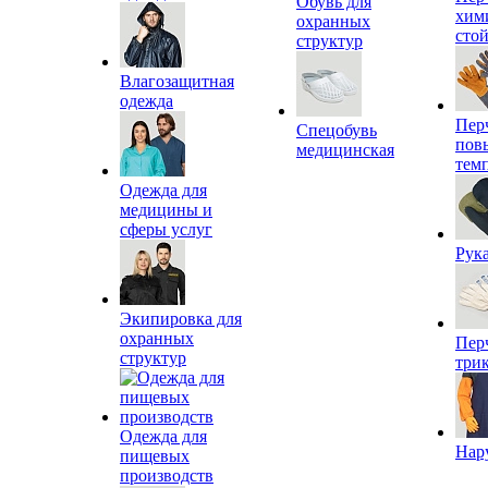
Обувь для
хим
охранных
сто
структур
Влагозащитная
одежда
Пер
Спецобувь
пов
медицинская
тем
Одежда для
медицины и
сферы услуг
Рук
Экипировка для
охранных
Пер
структур
три
Одежда для
Нар
пищевых
производств