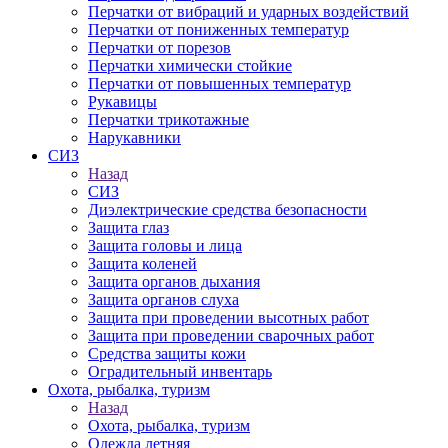
Перчатки от вибраций и ударных воздействий
Перчатки от пониженных температур
Перчатки от порезов
Перчатки химически стойкие
Перчатки от повышенных температур
Рукавицы
Перчатки трикотажные
Нарукавники
СИЗ
Назад
СИЗ
Диэлектрические средства безопасности
Защита глаз
Защита головы и лица
Защита коленей
Защита органов дыхания
Защита органов слуха
Защита при проведении высотных работ
Защита при проведении сварочных работ
Средства защиты кожи
Оградительный инвентарь
Охота, рыбалка, туризм
Назад
Охота, рыбалка, туризм
Одежда летняя