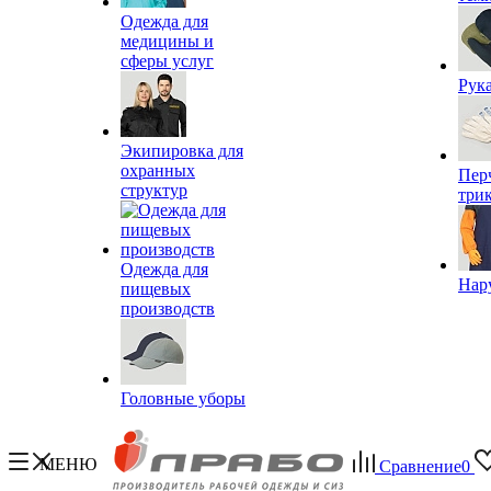
Одежда для
медицины и
сферы услуг
Рук
Экипировка для
охранных
Пер
структур
три
Одежда для
Нар
пищевых
производств
Головные уборы
МЕНЮ
Сравнение
0