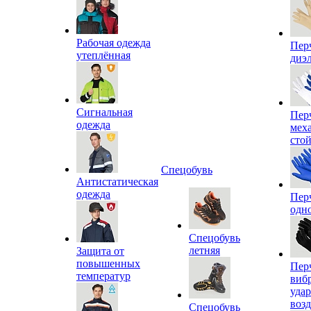
Рабочая одежда
Пер
утеплённая
диэ
Сигнальная
Пер
одежда
мех
сто
Спецобувь
Антистатическая
одежда
Пер
одн
Спецобувь
летняя
Защита от
повышенных
Пер
температур
виб
уда
воз
Спецобувь