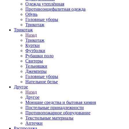
Одежда утеплённая
Противоэнцефалитная одежда
Обувь
Головные уборы
Трикотаж
Трикотаж
Назад
Трикотаж
Куртки
Футболки
Рубашки поло
Свитеры
Тельняшки
Джемперы
Головные уборы
Нательное белье
Другое
Назад
Другое
Моющие средства и бытовая химия
Постельные принадлежности
Противопожарное оборудование
Текстильные материалы
Аптечки
Распродажа