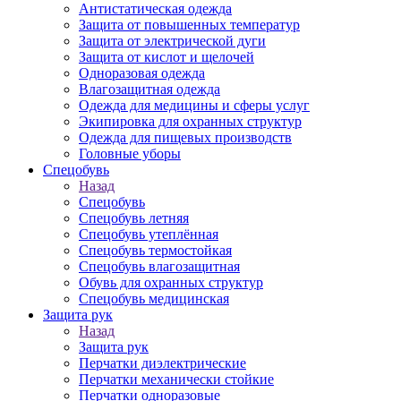
Антистатическая одежда
Защита от повышенных температур
Защита от электрической дуги
Защита от кислот и щелочей
Одноразовая одежда
Влагозащитная одежда
Одежда для медицины и сферы услуг
Экипировка для охранных структур
Одежда для пищевых производств
Головные уборы
Спецобувь
Назад
Спецобувь
Спецобувь летняя
Спецобувь утеплённая
Спецобувь термостойкая
Спецобувь влагозащитная
Обувь для охранных структур
Спецобувь медицинская
Защита рук
Назад
Защита рук
Перчатки диэлектрические
Перчатки механически стойкие
Перчатки одноразовые