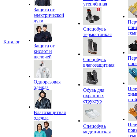
утеплённая
Защита от
электрической
дуги
Пер
пон
Спецобувь
тем
термостойкая
Каталог
Защита от
кислот и
щелочей
Пер
Спецобувь
пор
влагозащитная
Одноразовая
одежда
Пер
Обувь для
хим
охранных
сто
структур
Влагозащитная
одежда
Пер
Спецобувь
пов
медицинская
тем