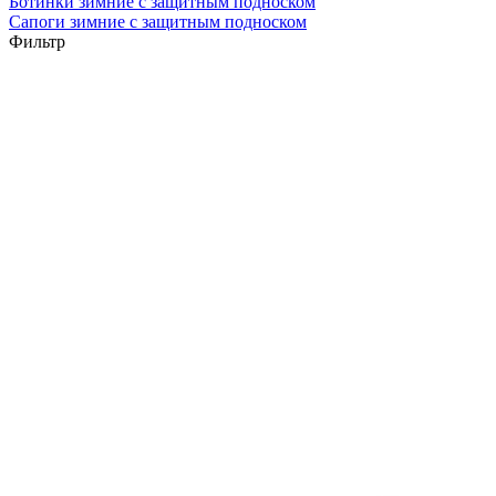
Ботинки зимние с защитным подноском
Сапоги зимние с защитным подноском
Фильтр