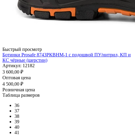
Быстрый просмотр
Ботинки Prosafe 8743РКВНМ-1 c подошвой ПУ/нитрил, КП и
КС чёрные (шерстин)
Артикул: 12182
3 600,00
₽
Оптовая цена
4 500,00
₽
Розничная цена
Таблица размеров
36
37
38
39
40
41