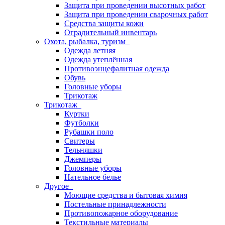
Защита при проведении высотных работ
Защита при проведении сварочных работ
Средства защиты кожи
Оградительный инвентарь
Охота, рыбалка, туризм
Одежда летняя
Одежда утеплённая
Противоэнцефалитная одежда
Обувь
Головные уборы
Трикотаж
Трикотаж
Куртки
Футболки
Рубашки поло
Свитеры
Тельняшки
Джемперы
Головные уборы
Нательное белье
Другое
Моющие средства и бытовая химия
Постельные принадлежности
Противопожарное оборудование
Текстильные материалы