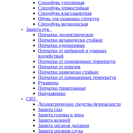
Спецобувь утеплённая
Спецобувь термостойкая
Спецобувь влагозащитная
Обувь для охранных структур
Спецобувь медицинская
Защита рук
Перчатки диэлектрические
Перчатки механически стойкие
Перчатки одноразовые
Перчатки от вибраций и ударных
воздействий
Перчатки от пониженных температур
Перчатки от порезов
Перчатки химически стойкие
Перчатки от повышенных температур
Рукавицы
Перчатки трикотажные
Нарукавники
СИЗ
Диэлектрические средства безопасности
Защита глаз
Защита головы и лица
Защита коленей
Защита органов дыхания
Защита органов слуха