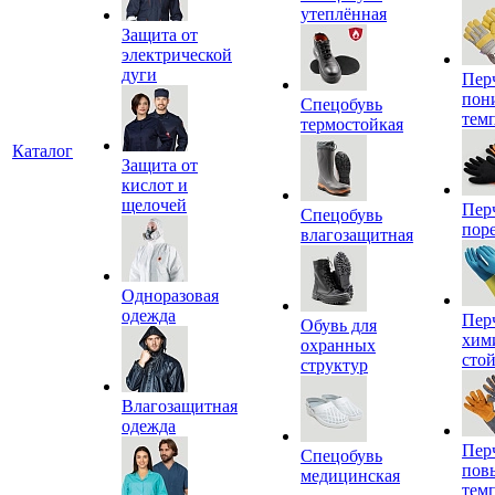
утеплённая
Защита от
электрической
дуги
Пер
пон
Спецобувь
тем
термостойкая
Каталог
Защита от
кислот и
щелочей
Пер
Спецобувь
пор
влагозащитная
Одноразовая
одежда
Пер
Обувь для
хим
охранных
сто
структур
Влагозащитная
одежда
Пер
Спецобувь
пов
медицинская
тем