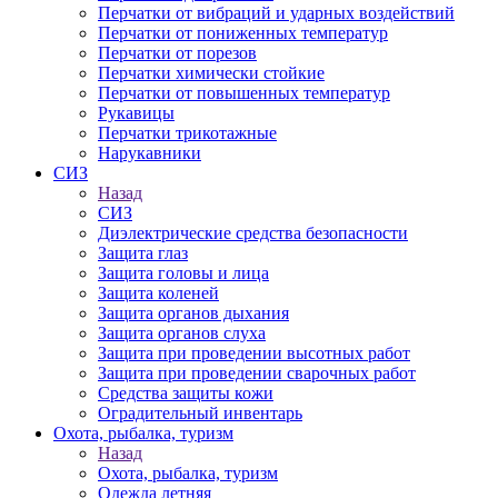
Перчатки от вибраций и ударных воздействий
Перчатки от пониженных температур
Перчатки от порезов
Перчатки химически стойкие
Перчатки от повышенных температур
Рукавицы
Перчатки трикотажные
Нарукавники
СИЗ
Назад
СИЗ
Диэлектрические средства безопасности
Защита глаз
Защита головы и лица
Защита коленей
Защита органов дыхания
Защита органов слуха
Защита при проведении высотных работ
Защита при проведении сварочных работ
Средства защиты кожи
Оградительный инвентарь
Охота, рыбалка, туризм
Назад
Охота, рыбалка, туризм
Одежда летняя