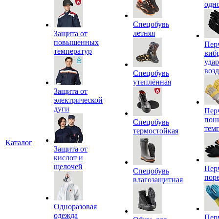
одн
Спецобувь
летняя
Защита от
повышенных
Пер
температур
виб
уда
воз
Спецобувь
утеплённая
Защита от
электрической
дуги
Пер
пон
Спецобувь
тем
термостойкая
Каталог
Защита от
кислот и
щелочей
Пер
Спецобувь
пор
влагозащитная
Одноразовая
одежда
Пер