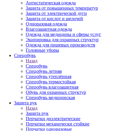
Антистатическая одежда
Защита от повышенных температур
Защита от электрической дуги
Защита от кислот и щелочей
Одноразовая одежда
Влагозащитная одежда
Одежда для медицины и сферы услуг
Экипировка для охранных структур
Одежда для пищевых производств
Головные уборы
Спецобувь
Назад
Спецобувь
Спецобувь летняя
Спецобувь утеплённая
Спецобувь термостойкая
Спецобувь влагозащитная
Обувь для охранных структур
Спецобувь медицинская
Защита рук
Назад
Защита рук
Перчатки диэлектрические
Перчатки механически стойкие
Перчатки одноразовые