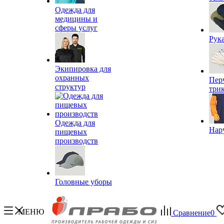
Одежда для
медицины и
сферы услуг
Рук
Экипировка для
охранных
Пер
структур
три
Одежда для
Нар
пищевых
производств
Головные уборы
МЕНЮ
Сравнение
0