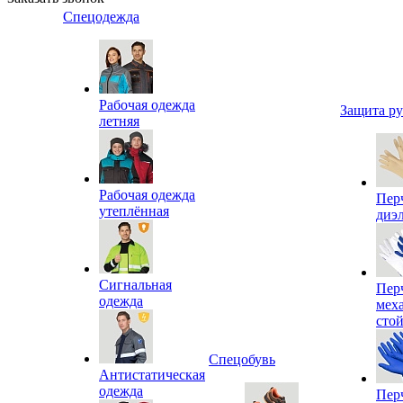
Спецодежда
Рабочая одежда
Защита р
летняя
Рабочая одежда
Пер
утеплённая
диэ
Сигнальная
Пер
одежда
мех
сто
Спецобувь
Антистатическая
одежда
Пер