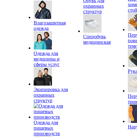
Обувь для
хим
охранных
сто
структур
Влагозащитная
одежда
Пер
Спецобувь
пов
медицинская
тем
Одежда для
медицины и
сферы услуг
Рук
Экипировка для
охранных
Пер
структур
три
Одежда для
Нар
пищевых
производств