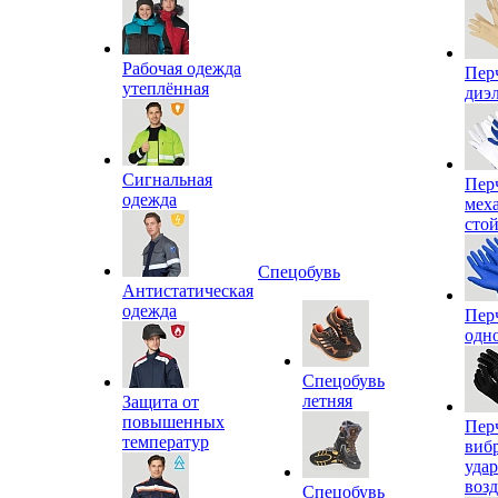
Рабочая одежда
Пер
утеплённая
диэ
Сигнальная
Пер
одежда
мех
сто
Спецобувь
Антистатическая
одежда
Пер
одн
Спецобувь
летняя
Защита от
повышенных
Пер
температур
виб
уда
воз
Спецобувь