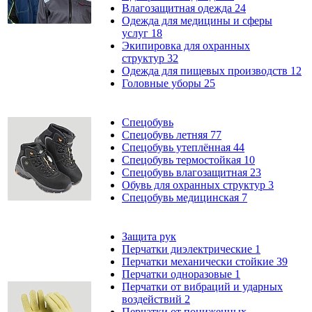
Влагозащитная одежда
24
Одежда для медицины и сферы
услуг
18
Экипировка для охранных
структур
32
Одежда для пищевых производств
12
Головные уборы
25
Спецобувь
Спецобувь летняя
77
Спецобувь утеплённая
44
Спецобувь термостойкая
10
Спецобувь влагозащитная
23
Обувь для охранных структур
3
Спецобувь медицинская
7
Защита рук
Перчатки диэлектрические
1
Перчатки механически стойкие
39
Перчатки одноразовые
1
Перчатки от вибраций и ударных
воздействий
2
Перчатки от пониженных