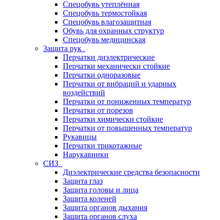
Спецобувь утеплённая
Спецобувь термостойкая
Спецобувь влагозащитная
Обувь для охранных структур
Спецобувь медицинская
Защита рук
Перчатки диэлектрические
Перчатки механически стойкие
Перчатки одноразовые
Перчатки от вибраций и ударных
воздействий
Перчатки от пониженных температур
Перчатки от порезов
Перчатки химически стойкие
Перчатки от повышенных температур
Рукавицы
Перчатки трикотажные
Нарукавники
СИЗ
Диэлектрические средства безопасности
Защита глаз
Защита головы и лица
Защита коленей
Защита органов дыхания
Защита органов слуха