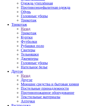
Одежда утеплённая
Противоэнцефалитная одежда
Обувь
Головные уборы
Трикотаж
Трикотаж
Назад
Трикотаж
Куртки
Футболки
Рубашки поло
Свитеры
Тельняшки
Джемперы
Головные уборы
Нательное белье
Другое
Назад
Другое
Моющие средства и бытовая химия
Постельные принадлежности
Противопожарное оборудование
Текстильные материалы
Аптечки
Распродажа