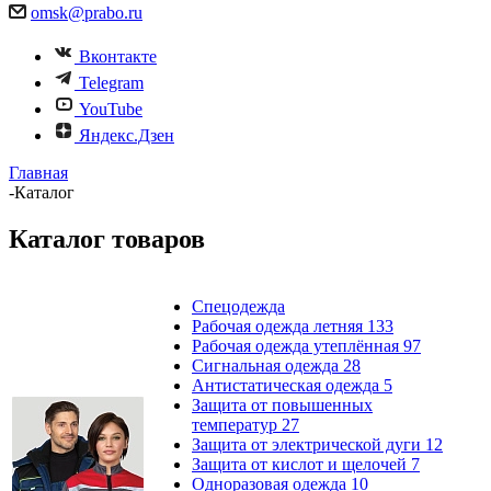
omsk@prabo.ru
Вконтакте
Telegram
YouTube
Яндекс.Дзен
Главная
-
Каталог
Каталог товаров
Спецодежда
Рабочая одежда летняя
133
Рабочая одежда утеплённая
97
Сигнальная одежда
28
Антистатическая одежда
5
Защита от повышенных
температур
27
Защита от электрической дуги
12
Защита от кислот и щелочей
7
Одноразовая одежда
10