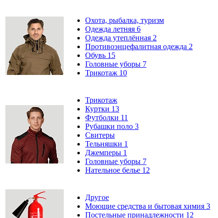
Охота, рыбалка, туризм
Одежда летняя
6
Одежда утеплённая
2
Противоэнцефалитная одежда
2
Обувь
15
Головные уборы
7
Трикотаж
10
Трикотаж
Куртки
13
Футболки
11
Рубашки поло
3
Свитеры
Тельняшки
1
Джемперы
1
Головные уборы
7
Нательное белье
12
Другое
Моющие средства и бытовая химия
3
Постельные принадлежности
12