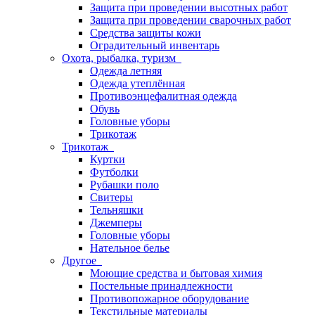
Защита при проведении высотных работ
Защита при проведении сварочных работ
Средства защиты кожи
Оградительный инвентарь
Охота, рыбалка, туризм
Одежда летняя
Одежда утеплённая
Противоэнцефалитная одежда
Обувь
Головные уборы
Трикотаж
Трикотаж
Куртки
Футболки
Рубашки поло
Свитеры
Тельняшки
Джемперы
Головные уборы
Нательное белье
Другое
Моющие средства и бытовая химия
Постельные принадлежности
Противопожарное оборудование
Текстильные материалы