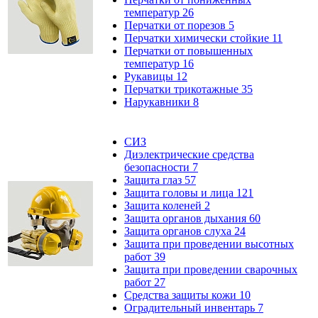
температур
26
Перчатки от порезов
5
Перчатки химически стойкие
11
Перчатки от повышенных
температур
16
Рукавицы
12
Перчатки трикотажные
35
Нарукавники
8
СИЗ
Диэлектрические средства
безопасности
7
Защита глаз
57
Защита головы и лица
121
Защита коленей
2
Защита органов дыхания
60
Защита органов слуха
24
Защита при проведении высотных
работ
39
Защита при проведении сварочных
работ
27
Средства защиты кожи
10
Оградительный инвентарь
7