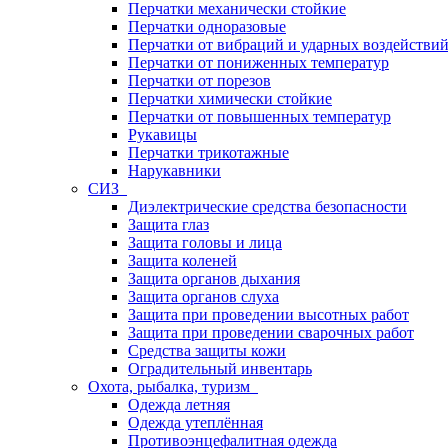
Перчатки механически стойкие
Перчатки одноразовые
Перчатки от вибраций и ударных воздействи
Перчатки от пониженных температур
Перчатки от порезов
Перчатки химически стойкие
Перчатки от повышенных температур
Рукавицы
Перчатки трикотажные
Нарукавники
СИЗ
Диэлектрические средства безопасности
Защита глаз
Защита головы и лица
Защита коленей
Защита органов дыхания
Защита органов слуха
Защита при проведении высотных работ
Защита при проведении сварочных работ
Средства защиты кожи
Оградительный инвентарь
Охота, рыбалка, туризм
Одежда летняя
Одежда утеплённая
Противоэнцефалитная одежда