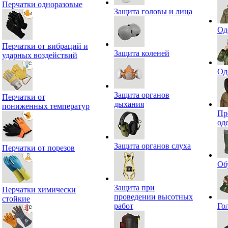
Перчатки одноразовые
Защита головы и лица
Од
Перчатки от вибраций и
Защита коленей
ударных воздействий
Од
Защита органов
Перчатки от
дыхания
пониженных температур
Пр
од
Защита органов слуха
Перчатки от порезов
Об
Защита при
Перчатки химически
проведении высотных
стойкие
работ
Го