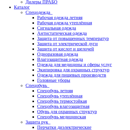
Дилеры ПРАБО
Каталог
Спецодежда
Рабочая одежда летняя
Рабочая одежда утеплённая
Сигнальная одежда
Антистатическая одежда
Защита от повышенных температур
Защита от электрической дуги
Защита от кислот и щелочей
Одноразовая одежда
Влагозащитная одежда
Одежда для медицины и сферы услуг
Экипировка для охранных структур
Одежда для пищевых производств
Головные уборы
Спецобувь
Спецобувь летняя
Спецобувь утеплённая
Спецобувь термостойкая
Спецобувь влагозащитная
Обувь для охранных структур
Спецобувь медицинская
Защита рук
Перчатки диэлектрические