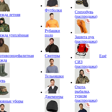
Футболки
Спецобувь
ежда летняя
(распродажа)
Рубашки
ежда утеплённая
поло
Защита рук
(распродажа)
отивоэнцефалитная
Свитеры
Ещё
ежда
СИЗ
(распродажа)
Тельняшки
увь
Охота,
рыбалка,
туризм
Джемперы
(распродажа)
ловные уборы