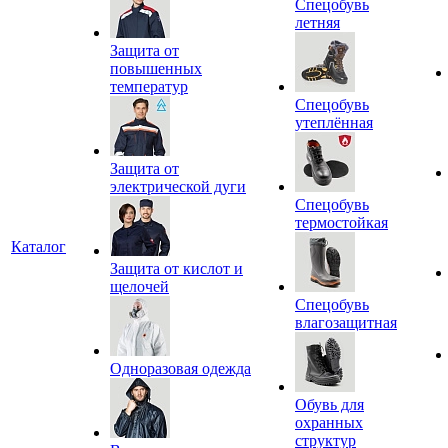
Спецобувь
летняя
Защита от
повышенных
температур
Спецобувь
утеплённая
Защита от
электрической дуги
Спецобувь
термостойкая
Каталог
Защита от кислот и
щелочей
Спецобувь
влагозащитная
Одноразовая одежда
Обувь для
охранных
структур