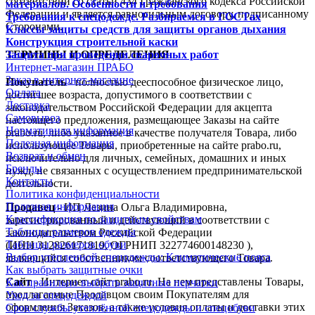
соответствии со статьи 434 Гражданского кодекса Российской
материалов. Особенности и требования
Федерации и является равносильным договору, подписанному
Требования к спецодежде. Разбираемся в ГОСТах
Сторонами.
Классы защиты средств для защиты органов дыхания
Конструкция строительной каски
ТЕРМИНЫ И ОПРЕДЕЛЕНИЯ.
Защита при проведении сварочных работ
Интернет-магазин ПРАБО
Заказ в интернет-магазине
Покупатель
- полностью дееспособное физическое лицо,
Оплата
достигшее возраста, допустимого в соответствии с
Доставка
законодательством Российской Федерации для акцепта
Самовывоз
настоящего предложения, размещающее Заказы на сайте
Нормативная информация
prabo.ru, либо указанное в качестве получателя Товара, либо
Полезная информация
использующее Товары, приобретенные на сайте prabo.ru,
Возврат и обмен
исключительно для личных, семейных, домашних и иных
Бренды
нужд, не связанных с осуществлением предпринимательской
Контакты
деятельности.
Политика конфиденциальности
Полезная информация
Продавец
- ИП Лезина Ольга Владимировна,
Классификация по защитным свойствам
зарегистрированный и действующий в соответствии с
Таблицы размеров одежды
законодательством Российской Федерации
Таблицы размеров обуви
(ИНН 312826171819, ОГРНИП 322774600148230 ),
Выбор утепленной спецодежды: Климатические пояса
являющийся собственником соответствующего Товара.
Как выбрать защитные очки
Сайт
- Интернет-сайт prabo.ru. На нем представлены Товары,
Как правильно выбрать защитные перчатки
предлагаемые Продавцом своим Покупателям для
Уход за спецодеждой
оформления Заказов, а также условия оплаты и доставки этих
Срок службы утеплённой спецодежды и спецобуви