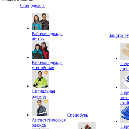
Спецодежда
Рабочая одежда
Защита р
летняя
Рабочая одежда
Пер
утеплённая
диэ
Сигнальная
Пер
одежда
мех
сто
Спецобувь
Антистатическая
одежда
Пер