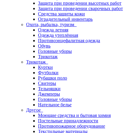
Защита при проведении высотных работ
Защита при проведении сварочных работ
Средства защиты кожи
Оградительный инвентарь
Охота, рыбалка, туризм
Одежда летняя
Одежда утеплённая
Противоэнцефалитная одежда
Обувь
Головные уборы
Трикотаж
Трикотаж
Куртки
Футболки
Рубашки поло
Свитеры
Тельняшки
Джемперы
Головные уборы
Нательное белье
Другое
Моющие средства и бытовая химия
Постельные принадлежности
Противопожарное оборудование
Текстильные материалы