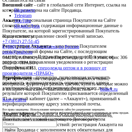
Оставайтесь на связи
Внешний сайт
- сайт в глобальной сети Интернет, ссылка на
который размещена на сайте Продавца.
Вконтакте
Telegram
Аккаунт
- персональная страница Покупателя на Сайте
YouTube
(личный кабинет), содержащая информационные данные о
Яндекс.Дзен
Покупателе, на которой зарегистрированный Покупатель
осуществляет управление своей учетной записью.
Наши контакты
+7 (3812) 27-51-45
Регистрация Аккаунта
- заполнение Покупателем
8 (800) 777-83-77
Бесплатно по России
регистрационной формы на Сайте, с последующим
omsk@prabo.ru
подтверждением Продавцом регистрации Покупателя
644105, г. Омск, ул. 22-го Партсъезда, д. 101, 3 этаж, офис 306
посредством направления уведомления о регистрации
2026 © «ПРАБО»
(Верификация).
Спецобувь, СИЗ,
спецодежда оптом и в розницу от
производителя «ПРАБО»
Верификация
- процедура, позволяющая установить
При производстве спецодежды используются ткани,
реальность и принадлежность определенного адреса
материалы, фурнитура разных цветов, купить которые можно
электронной почты конкретному физическому лицу, в
в интернет-магазине «Балтийский текстиль» —
balttex.ru
результате которой Покупателю присваивается определенный
ID и личный кабинет (далее – «Аккаунт»), привязанный к
Карта сайта
верифицированному адресу электронной почты.
Все права защищены. Использование материалов сайта без разрешения запрещено.
Цены, представленные на сайте, не являются публичной офертой и могут отличаться от цены продаж.
Акцепт оферты
- полное и безоговорочное принятие
Производитель вправе вносить незначительные изменения в конструкцию, внешний вид,
Покупателем условий настоящего Договора путем
комплектность изделий, не влияющие на основные потребительские свойства.
выполнения любого из действий: регистрация Аккаунта на
Сайте Продавца с заполнением всех обязательных для
Найти