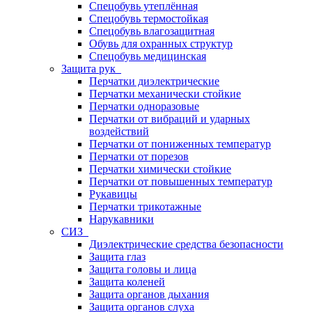
Спецобувь утеплённая
Спецобувь термостойкая
Спецобувь влагозащитная
Обувь для охранных структур
Спецобувь медицинская
Защита рук
Перчатки диэлектрические
Перчатки механически стойкие
Перчатки одноразовые
Перчатки от вибраций и ударных
воздействий
Перчатки от пониженных температур
Перчатки от порезов
Перчатки химически стойкие
Перчатки от повышенных температур
Рукавицы
Перчатки трикотажные
Нарукавники
СИЗ
Диэлектрические средства безопасности
Защита глаз
Защита головы и лица
Защита коленей
Защита органов дыхания
Защита органов слуха