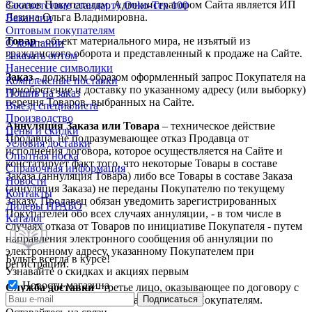
Заказов Покупателям. Администратором Сайта является ИП
Соответствие стандарту Oeko-Tex 100
Лезина Ольга Владимировна.
Вакансии
Оптовым покупателям
Товар
- объект материального мира, не изъятый из
О компании
гражданского оборота и представленный к продаже на Сайте.
Заказать оптом
Нанесение символики
Заказ
- должным образом оформленный запрос Покупателя на
Комплексные поставки
приобретение и доставку по указанному адресу (или выборку)
Пошив на заказ
перечня Товаров, выбранных на Сайте.
Выезд специалиста
Производство
Аннуляция Заказа или Товара
– техническое действие
Цены и скидки
Продавца, не подразумевающее отказ Продавца от
Условия доставки
исполнения договора, которое осуществляется на Сайте и
Опытная носка
констатирует факт того, что некоторые Товары в составе
Справочная информация
Заказа (аннуляция Товара) либо все Товары в составе Заказа
Новости
(аннуляция Заказа) не переданы Покупателю по текущему
Контакты
Заказу. Продавец обязан уведомить зарегистрированных
Дилеры ПРАБО
Покупателей обо всех случаях аннуляции, - в том числе в
Каталог
случаях отказа от Товаров по инициативе Покупателя - путем
направления электронного сообщения об аннуляции по
электронному адресу, указанному Покупателем при
Будьте всегда в курсе!
регистрации.
Узнавайте о скидках и акциях первым
Новости магазина
Служба доставки
- третье лицо, оказывающее по договору с
Продавцом услуги по доставке Заказов Покупателям.