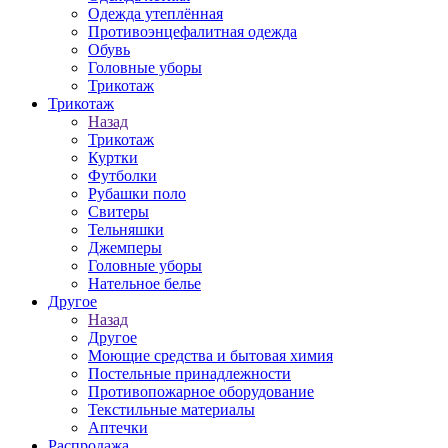
Одежда утеплённая
Противоэнцефалитная одежда
Обувь
Головные уборы
Трикотаж
Трикотаж
Назад
Трикотаж
Куртки
Футболки
Рубашки поло
Свитеры
Тельняшки
Джемперы
Головные уборы
Нательное белье
Другое
Назад
Другое
Моющие средства и бытовая химия
Постельные принадлежности
Противопожарное оборудование
Текстильные материалы
Аптечки
Распродажа