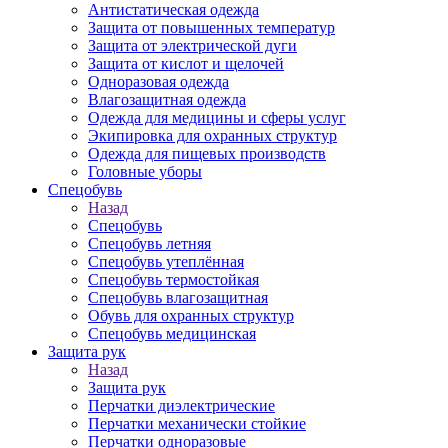
Антистатическая одежда
Защита от повышенных температур
Защита от электрической дуги
Защита от кислот и щелочей
Одноразовая одежда
Влагозащитная одежда
Одежда для медицины и сферы услуг
Экипировка для охранных структур
Одежда для пищевых производств
Головные уборы
Спецобувь
Назад
Спецобувь
Спецобувь летняя
Спецобувь утеплённая
Спецобувь термостойкая
Спецобувь влагозащитная
Обувь для охранных структур
Спецобувь медицинская
Защита рук
Назад
Защита рук
Перчатки диэлектрические
Перчатки механически стойкие
Перчатки одноразовые