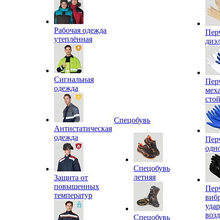
Рабочая одежда
Пер
утеплённая
диэ
Сигнальная
Пер
одежда
мех
сто
Спецобувь
Антистатическая
одежда
Пер
одн
Спецобувь
летняя
Защита от
повышенных
Пер
температур
виб
уда
воз
Спецобувь