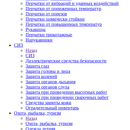
Перчатки от вибраций и ударных воздействий
Перчатки от пониженных температур
Перчатки от порезов
Перчатки химически стойкие
Перчатки от повышенных температур
Рукавицы
Перчатки трикотажные
Нарукавники
СИЗ
Назад
СИЗ
Диэлектрические средства безопасности
Защита глаз
Защита головы и лица
Защита коленей
Защита органов дыхания
Защита органов слуха
Защита при проведении высотных работ
Защита при проведении сварочных работ
Средства защиты кожи
Оградительный инвентарь
Охота, рыбалка, туризм
Назад
Охота, рыбалка, туризм
Одежда летняя