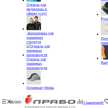
Одежда для
медицины и
сферы услуг
Рук
Экипировка для
охранных
Пер
структур
три
Одежда для
Нар
пищевых
производств
Головные уборы
МЕНЮ
Сравнение
0