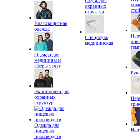
Обувь для
хим
охранных
сто
структур
Влагозащитная
одежда
Пер
Спецобувь
пов
медицинская
тем
Одежда для
медицины и
сферы услуг
Рук
Экипировка для
охранных
Пер
структур
три
Одежда для
Нар
пищевых
производств