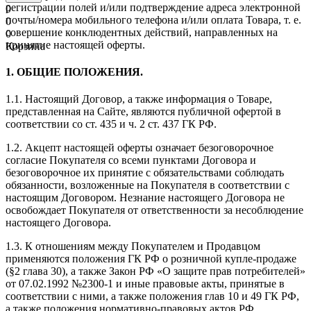
регистрации полей и/или подтверждение адреса электронной
0
почты/номера мобильного телефона и/или оплата Товара, т. е.
0
совершение конклюдентных действий, направленных на
0
принятие настоящей оферты.
Корзина
1. ОБЩИЕ ПОЛОЖЕНИЯ.
1.1. Настоящий Договор, а также информация о Товаре,
представленная на Сайте, являются публичной офертой в
соответствии со ст. 435 и ч. 2 ст. 437 ГК РФ.
1.2. Акцепт настоящей оферты означает безоговорочное
согласие Покупателя со всеми пунктами Договора и
безоговорочное их принятие с обязательствами соблюдать
обязанности, возложенные на Покупателя в соответствии с
настоящим Договором. Незнание настоящего Договора не
освобождает Покупателя от ответственности за несоблюдение
настоящего Договора.
1.3. К отношениям между Покупателем и Продавцом
применяются положения ГК РФ о розничной купле-продаже
(§2 глава 30), а также Закон РФ «О защите прав потребителей»
от 07.02.1992 №2300-1 и иные правовые акты, принятые в
соответствии с ними, а также положения глав 10 и 49 ГК РФ,
а также положения нормативно-правовых актов РФ,