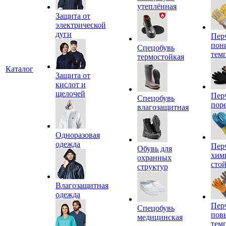
утеплённая
Защита от
электрической
дуги
Пер
пон
Спецобувь
тем
термостойкая
Каталог
Защита от
кислот и
щелочей
Пер
Спецобувь
пор
влагозащитная
Одноразовая
одежда
Пер
Обувь для
хим
охранных
сто
структур
Влагозащитная
одежда
Пер
Спецобувь
пов
медицинская
тем