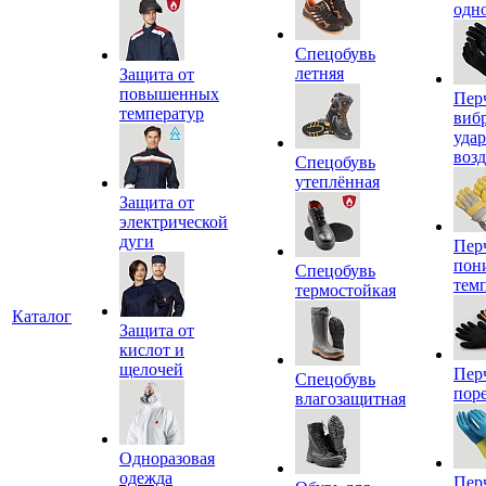
одн
Спецобувь
летняя
Защита от
повышенных
Пер
температур
виб
уда
воз
Спецобувь
утеплённая
Защита от
электрической
дуги
Пер
пон
Спецобувь
тем
термостойкая
Каталог
Защита от
кислот и
щелочей
Пер
Спецобувь
пор
влагозащитная
Одноразовая
одежда
Пер