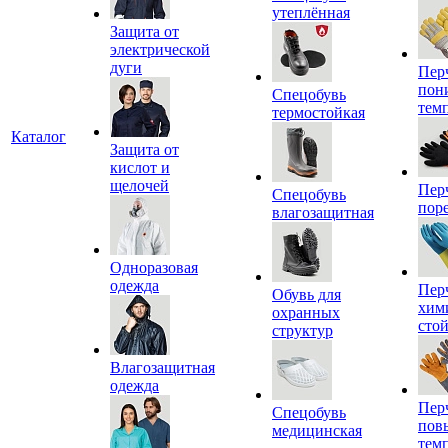
утеплённая
Защита от
электрической
дуги
Пер
пон
Спецобувь
тем
термостойкая
Каталог
Защита от
кислот и
щелочей
Пер
Спецобувь
пор
влагозащитная
Одноразовая
одежда
Пер
Обувь для
хим
охранных
сто
структур
Влагозащитная
одежда
Пер
Спецобувь
пов
медицинская
тем