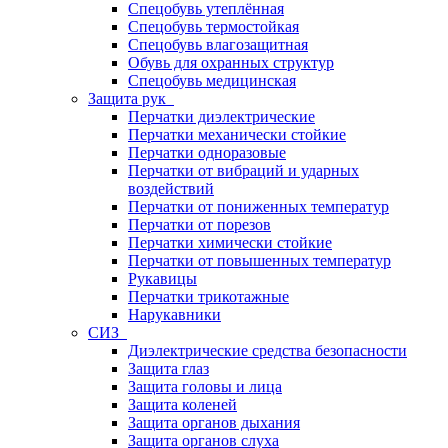
Спецобувь утеплённая
Спецобувь термостойкая
Спецобувь влагозащитная
Обувь для охранных структур
Спецобувь медицинская
Защита рук
Перчатки диэлектрические
Перчатки механически стойкие
Перчатки одноразовые
Перчатки от вибраций и ударных
воздействий
Перчатки от пониженных температур
Перчатки от порезов
Перчатки химически стойкие
Перчатки от повышенных температур
Рукавицы
Перчатки трикотажные
Нарукавники
СИЗ
Диэлектрические средства безопасности
Защита глаз
Защита головы и лица
Защита коленей
Защита органов дыхания
Защита органов слуха