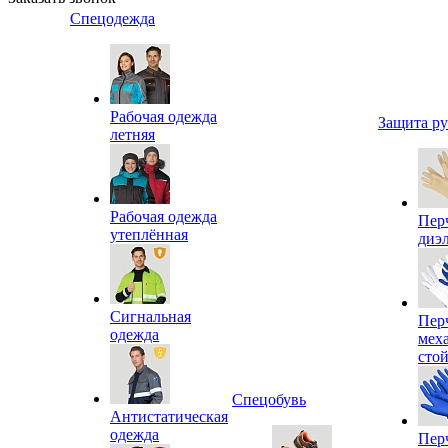
Спецодежда
Рабочая одежда
Защита р
летняя
Рабочая одежда
Пер
утеплённая
диэ
Сигнальная
Пер
одежда
мех
сто
Спецобувь
Антистатическая
одежда
Пер