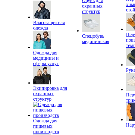
Обувь для
хим
охранных
сто
структур
Влагозащитная
одежда
Пер
Спецобувь
пов
медицинская
тем
Одежда для
медицины и
сферы услуг
Рук
Экипировка для
охранных
Пер
структур
три
Одежда для
Нар
пищевых
производств