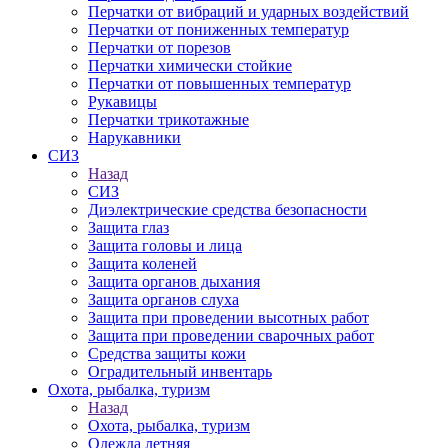
Перчатки от вибраций и ударных воздействий
Перчатки от пониженных температур
Перчатки от порезов
Перчатки химически стойкие
Перчатки от повышенных температур
Рукавицы
Перчатки трикотажные
Нарукавники
СИЗ
Назад
СИЗ
Диэлектрические средства безопасности
Защита глаз
Защита головы и лица
Защита коленей
Защита органов дыхания
Защита органов слуха
Защита при проведении высотных работ
Защита при проведении сварочных работ
Средства защиты кожи
Оградительный инвентарь
Охота, рыбалка, туризм
Назад
Охота, рыбалка, туризм
Одежда летняя