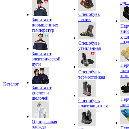
одн
Спецобувь
летняя
Защита от
повышенных
Пер
температур
виб
уда
воз
Спецобувь
утеплённая
Защита от
электрической
дуги
Пер
пон
Спецобувь
тем
термостойкая
Каталог
Защита от
кислот и
щелочей
Пер
Спецобувь
пор
влагозащитная
Одноразовая
одежда
Пер