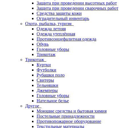
Защита при проведении высотных работ
Защита при проведении сварочных работ
Средства защиты кожи
Оградительный инвентарь
Охота, рыбалка, туризм
Одежда летняя
Одежда утеплённая
Противоэнцефалитная одежда
Обувь
Головные уборы
Трикотаж
Трикотаж
Куртки
Футболки
Рубашки поло
Свитеры
Тельняшки
Джемперы
Головные уборы
Нательное белье
Другое
Моющие средства и бытовая химия
Постельные принадлежности
Противопожарное оборудование
Текстильные материалы