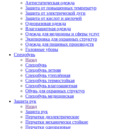
Антистатическая одежда
Защита от повышенных температур
Защита от электрической дуги
Защита от кислот и щелочей
Одноразовая одежда
Влагозащитная одежда
Одежда для медицины и сферы услуг
Экипировка для охранных структур
Одежда для пищевых производств
Головные уборы
Спецобувь
Назад
Спецобувь
Спецобувь летняя
Спецобувь утеплённая
Спецобувь термостойкая
Спецобувь влагозащитная
Обувь для охранных структур
Спецобувь медицинская
Защита рук
Назад
Защита рук
Перчатки диэлектрические
Перчатки механически стойкие
Перчатки одноразовые