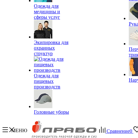
Одежда для
медицины и
сферы услуг
Рук
Экипировка для
охранных
Пер
структур
три
Одежда для
Нар
пищевых
производств
Головные уборы
МЕНЮ
Сравнение
0