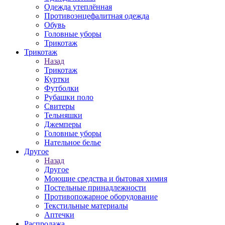
Одежда утеплённая
Противоэнцефалитная одежда
Обувь
Головные уборы
Трикотаж
Трикотаж
Назад
Трикотаж
Куртки
Футболки
Рубашки поло
Свитеры
Тельняшки
Джемперы
Головные уборы
Нательное белье
Другое
Назад
Другое
Моющие средства и бытовая химия
Постельные принадлежности
Противопожарное оборудование
Текстильные материалы
Аптечки
Распродажа