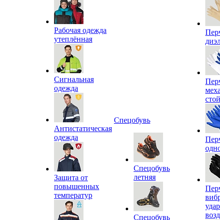
Рабочая одежда
Пер
утеплённая
диэ
Сигнальная
Пер
одежда
мех
сто
Спецобувь
Антистатическая
одежда
Пер
одн
Спецобувь
летняя
Защита от
повышенных
Пер
температур
виб
уда
воз
Спецобувь