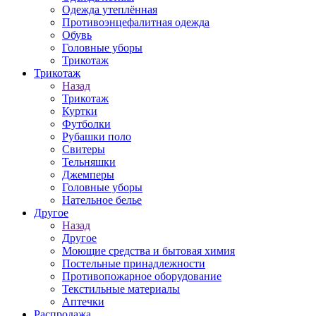
Одежда утеплённая
Противоэнцефалитная одежда
Обувь
Головные уборы
Трикотаж
Трикотаж
Назад
Трикотаж
Куртки
Футболки
Рубашки поло
Свитеры
Тельняшки
Джемперы
Головные уборы
Нательное белье
Другое
Назад
Другое
Моющие средства и бытовая химия
Постельные принадлежности
Противопожарное оборудование
Текстильные материалы
Аптечки
Распродажа