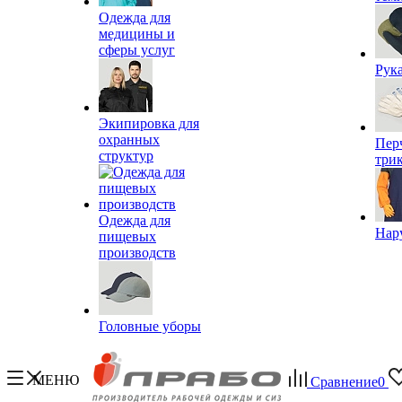
Одежда для
медицины и
сферы услуг
Рук
Экипировка для
охранных
Пер
структур
три
Одежда для
Нар
пищевых
производств
Головные уборы
МЕНЮ
Сравнение
0