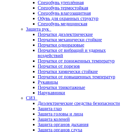
Спецобувь утеплённая
Спецобувь термостойкая
Спецобувь влагозащитная
Обувь для охранных структур
Спецобувь медицинская
Защита рук
Перчатки диэлектрические
Перчатки механически стойкие
Перчатки одноразовые
Перчатки от вибраций и ударных
воздействий
Перчатки от пониженных температур
Перчатки от порезов
Перчатки химически стойкие
Перчатки от повышенных температур
Рукавицы
Перчатки трикотажные
Нарукавники
СИЗ
Диэлектрические средства безопасности
Защита глаз
Защита головы и лица
Защита коленей
Защита органов дыхания
Защита органов слуха