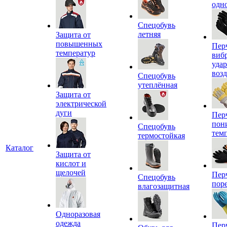
одн
Спецобувь
летняя
Защита от
повышенных
Пер
температур
виб
уда
воз
Спецобувь
утеплённая
Защита от
электрической
дуги
Пер
пон
Спецобувь
тем
термостойкая
Каталог
Защита от
кислот и
щелочей
Пер
Спецобувь
пор
влагозащитная
Одноразовая
одежда
Пер