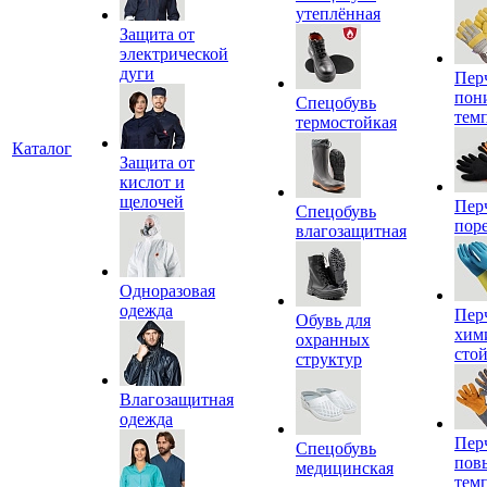
утеплённая
Защита от
электрической
дуги
Пер
пон
Спецобувь
тем
термостойкая
Каталог
Защита от
кислот и
щелочей
Пер
Спецобувь
пор
влагозащитная
Одноразовая
одежда
Пер
Обувь для
хим
охранных
сто
структур
Влагозащитная
одежда
Пер
Спецобувь
пов
медицинская
тем