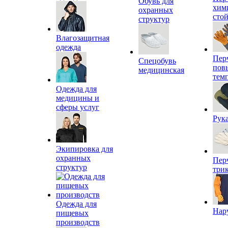
Обувь для
хим
охранных
сто
структур
Влагозащитная
одежда
Пер
Спецобувь
пов
медицинская
тем
Одежда для
медицины и
сферы услуг
Рук
Экипировка для
охранных
Пер
структур
три
Одежда для
Нар
пищевых
производств