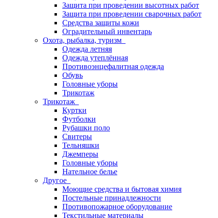
Защита при проведении высотных работ
Защита при проведении сварочных работ
Средства защиты кожи
Оградительный инвентарь
Охота, рыбалка, туризм
Одежда летняя
Одежда утеплённая
Противоэнцефалитная одежда
Обувь
Головные уборы
Трикотаж
Трикотаж
Куртки
Футболки
Рубашки поло
Свитеры
Тельняшки
Джемперы
Головные уборы
Нательное белье
Другое
Моющие средства и бытовая химия
Постельные принадлежности
Противопожарное оборудование
Текстильные материалы