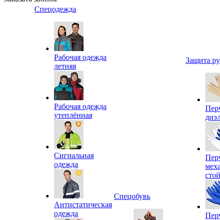
Спецодежда
Рабочая одежда
Защита р
летняя
Рабочая одежда
Пер
утеплённая
диэ
Сигнальная
Пер
одежда
мех
сто
Спецобувь
Антистатическая
одежда
Пер