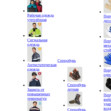
Рабочая одежда
Пер
утеплённая
диэ
Сигнальная
Пер
одежда
мех
сто
Спецобувь
Антистатическая
одежда
Пер
одн
Спецобувь
летняя
Защита от
повышенных
Пер
температур
виб
уда
воз
Спецобувь