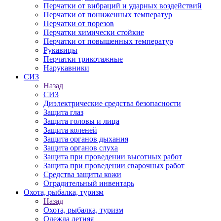
Перчатки от вибраций и ударных воздействий
Перчатки от пониженных температур
Перчатки от порезов
Перчатки химически стойкие
Перчатки от повышенных температур
Рукавицы
Перчатки трикотажные
Нарукавники
СИЗ
Назад
СИЗ
Диэлектрические средства безопасности
Защита глаз
Защита головы и лица
Защита коленей
Защита органов дыхания
Защита органов слуха
Защита при проведении высотных работ
Защита при проведении сварочных работ
Средства защиты кожи
Оградительный инвентарь
Охота, рыбалка, туризм
Назад
Охота, рыбалка, туризм
Одежда летняя