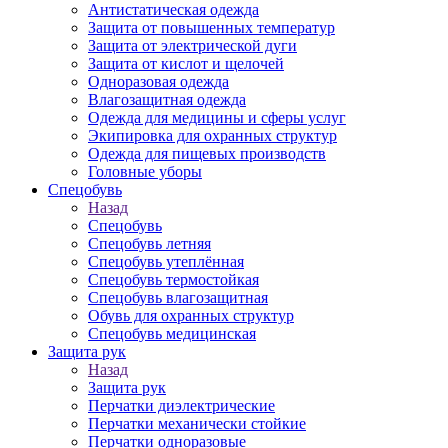
Антистатическая одежда
Защита от повышенных температур
Защита от электрической дуги
Защита от кислот и щелочей
Одноразовая одежда
Влагозащитная одежда
Одежда для медицины и сферы услуг
Экипировка для охранных структур
Одежда для пищевых производств
Головные уборы
Спецобувь
Назад
Спецобувь
Спецобувь летняя
Спецобувь утеплённая
Спецобувь термостойкая
Спецобувь влагозащитная
Обувь для охранных структур
Спецобувь медицинская
Защита рук
Назад
Защита рук
Перчатки диэлектрические
Перчатки механически стойкие
Перчатки одноразовые