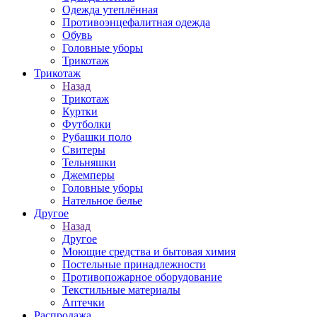
Одежда утеплённая
Противоэнцефалитная одежда
Обувь
Головные уборы
Трикотаж
Трикотаж
Назад
Трикотаж
Куртки
Футболки
Рубашки поло
Свитеры
Тельняшки
Джемперы
Головные уборы
Нательное белье
Другое
Назад
Другое
Моющие средства и бытовая химия
Постельные принадлежности
Противопожарное оборудование
Текстильные материалы
Аптечки
Распродажа