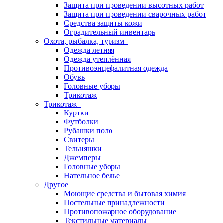
Защита при проведении высотных работ
Защита при проведении сварочных работ
Средства защиты кожи
Оградительный инвентарь
Охота, рыбалка, туризм
Одежда летняя
Одежда утеплённая
Противоэнцефалитная одежда
Обувь
Головные уборы
Трикотаж
Трикотаж
Куртки
Футболки
Рубашки поло
Свитеры
Тельняшки
Джемперы
Головные уборы
Нательное белье
Другое
Моющие средства и бытовая химия
Постельные принадлежности
Противопожарное оборудование
Текстильные материалы