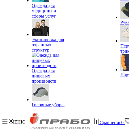
Одежда для
медицины и
сферы услуг
Рук
Экипировка для
охранных
Пер
структур
три
Одежда для
Нар
пищевых
производств
Головные уборы
МЕНЮ
Сравнение
0