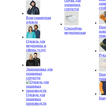
Обувь для
хим
охранных
сто
структур
Влагозащитная
одежда
Пер
Спецобувь
пов
медицинская
тем
Одежда для
медицины и
сферы услуг
Рук
Экипировка для
охранных
Пер
структур
три
Одежда для
Нар
пищевых
производств