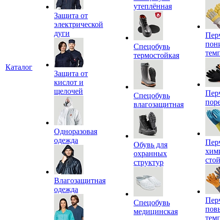
утеплённая
Защита от
электрической
дуги
Пер
пон
Спецобувь
тем
термостойкая
Каталог
Защита от
кислот и
щелочей
Пер
Спецобувь
пор
влагозащитная
Одноразовая
одежда
Пер
Обувь для
хим
охранных
сто
структур
Влагозащитная
одежда
Пер
Спецобувь
пов
медицинская
тем