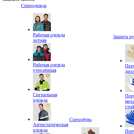
Спецодежда
Рабочая одежда
Защита р
летняя
Рабочая одежда
Пер
утеплённая
диэ
Сигнальная
Пер
одежда
мех
сто
Спецобувь
Антистатическая
одежда
Пер