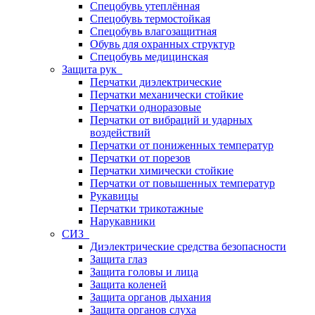
Спецобувь утеплённая
Спецобувь термостойкая
Спецобувь влагозащитная
Обувь для охранных структур
Спецобувь медицинская
Защита рук
Перчатки диэлектрические
Перчатки механически стойкие
Перчатки одноразовые
Перчатки от вибраций и ударных
воздействий
Перчатки от пониженных температур
Перчатки от порезов
Перчатки химически стойкие
Перчатки от повышенных температур
Рукавицы
Перчатки трикотажные
Нарукавники
СИЗ
Диэлектрические средства безопасности
Защита глаз
Защита головы и лица
Защита коленей
Защита органов дыхания
Защита органов слуха