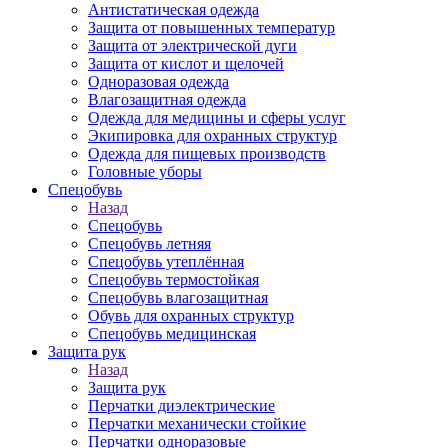
Антистатическая одежда
Защита от повышенных температур
Защита от электрической дуги
Защита от кислот и щелочей
Одноразовая одежда
Влагозащитная одежда
Одежда для медицины и сферы услуг
Экипировка для охранных структур
Одежда для пищевых производств
Головные уборы
Спецобувь
Назад
Спецобувь
Спецобувь летняя
Спецобувь утеплённая
Спецобувь термостойкая
Спецобувь влагозащитная
Обувь для охранных структур
Спецобувь медицинская
Защита рук
Назад
Защита рук
Перчатки диэлектрические
Перчатки механически стойкие
Перчатки одноразовые