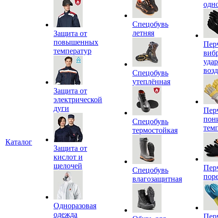
одн
Спецобувь
летняя
Защита от
повышенных
Пер
температур
виб
уда
воз
Спецобувь
утеплённая
Защита от
электрической
дуги
Пер
пон
Спецобувь
тем
термостойкая
Каталог
Защита от
кислот и
щелочей
Пер
Спецобувь
пор
влагозащитная
Одноразовая
одежда
Пер