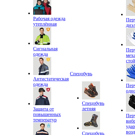
Рабочая одежда
Пер
утеплённая
диэ
Сигнальная
Пер
одежда
мех
сто
Спецобувь
Антистатическая
одежда
Пер
одн
Спецобувь
летняя
Защита от
повышенных
Пер
температур
виб
уда
воз
Спецобувь