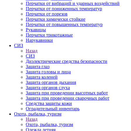
Перчатки от вибраций и ударных воздействий
Перчатки от пониженных температур
Перчатки от порезов
Перчатки химически стойкие
Перчатки от повышенных температур
Рукавицы
Перчатки трикотажные
Нарукавники
СИЗ
Назад
СИЗ
Диэлектрические средства безопасности
Защита глаз
Защита головы и лица
Защита коленей
Защита органов дыхания
Защита органов слуха
Защита при проведении высотных работ
Защита при проведении сварочных работ
Средства защиты кожи
Оградительный инвентарь
Охота, рыбалка, туризм
Назад
Охота, рыбалка, туризм
Одежда летняя