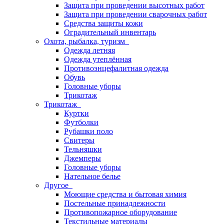
Защита при проведении высотных работ
Защита при проведении сварочных работ
Средства защиты кожи
Оградительный инвентарь
Охота, рыбалка, туризм
Одежда летняя
Одежда утеплённая
Противоэнцефалитная одежда
Обувь
Головные уборы
Трикотаж
Трикотаж
Куртки
Футболки
Рубашки поло
Свитеры
Тельняшки
Джемперы
Головные уборы
Нательное белье
Другое
Моющие средства и бытовая химия
Постельные принадлежности
Противопожарное оборудование
Текстильные материалы