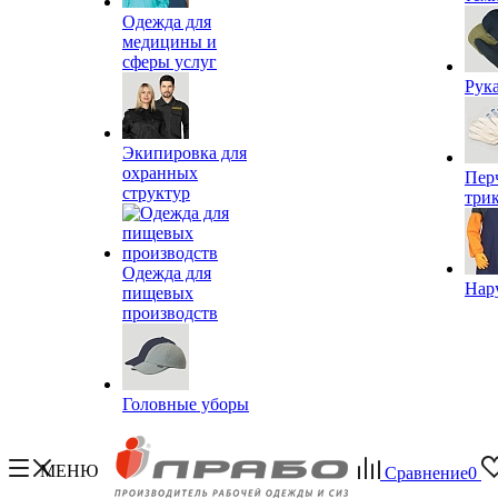
Одежда для
медицины и
сферы услуг
Рук
Экипировка для
охранных
Пер
структур
три
Одежда для
Нар
пищевых
производств
Головные уборы
МЕНЮ
Сравнение
0