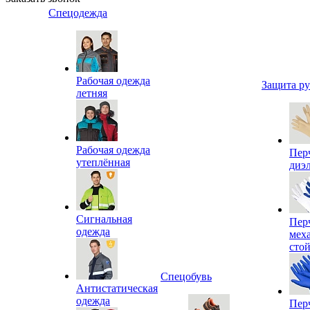
Спецодежда
Рабочая одежда
Защита р
летняя
Рабочая одежда
Пер
утеплённая
диэ
Сигнальная
Пер
одежда
мех
сто
Спецобувь
Антистатическая
одежда
Пер