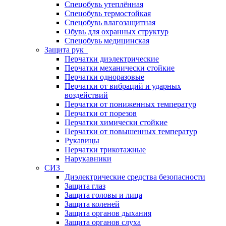
Спецобувь утеплённая
Спецобувь термостойкая
Спецобувь влагозащитная
Обувь для охранных структур
Спецобувь медицинская
Защита рук
Перчатки диэлектрические
Перчатки механически стойкие
Перчатки одноразовые
Перчатки от вибраций и ударных
воздействий
Перчатки от пониженных температур
Перчатки от порезов
Перчатки химически стойкие
Перчатки от повышенных температур
Рукавицы
Перчатки трикотажные
Нарукавники
СИЗ
Диэлектрические средства безопасности
Защита глаз
Защита головы и лица
Защита коленей
Защита органов дыхания
Защита органов слуха