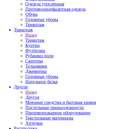
Одежда утеплённая
Противоэнцефалитная одежда
Обувь
Головные уборы
Трикотаж
Трикотаж
Назад
Трикотаж
Куртки
Футболки
Рубашки поло
Свитеры
Тельняшки
Джемперы
Головные уборы
Нательное белье
Другое
Назад
Другое
Моющие средства и бытовая химия
Постельные принадлежности
Противопожарное оборудование
Текстильные материалы
Аптечки
Распродажа