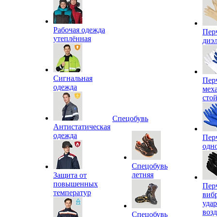
Рабочая одежда
Пер
утеплённая
диэ
Сигнальная
Пер
одежда
мех
сто
Спецобувь
Антистатическая
одежда
Пер
одн
Спецобувь
летняя
Защита от
повышенных
Пер
температур
виб
уда
воз
Спецобувь