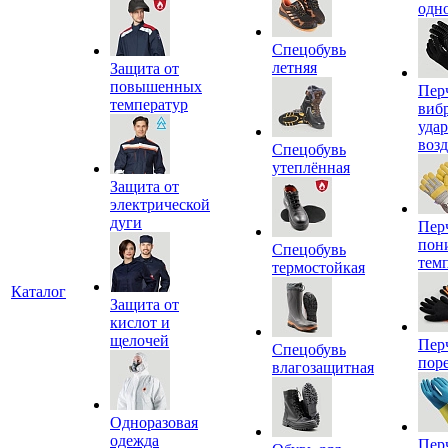
одн
Спецобувь
летняя
Защита от
повышенных
Пер
температур
виб
уда
воз
Спецобувь
утеплённая
Защита от
электрической
дуги
Пер
пон
Спецобувь
тем
термостойкая
Каталог
Защита от
кислот и
щелочей
Пер
Спецобувь
пор
влагозащитная
Одноразовая
одежда
Пер