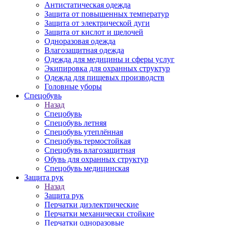
Антистатическая одежда
Защита от повышенных температур
Защита от электрической дуги
Защита от кислот и щелочей
Одноразовая одежда
Влагозащитная одежда
Одежда для медицины и сферы услуг
Экипировка для охранных структур
Одежда для пищевых производств
Головные уборы
Спецобувь
Назад
Спецобувь
Спецобувь летняя
Спецобувь утеплённая
Спецобувь термостойкая
Спецобувь влагозащитная
Обувь для охранных структур
Спецобувь медицинская
Защита рук
Назад
Защита рук
Перчатки диэлектрические
Перчатки механически стойкие
Перчатки одноразовые