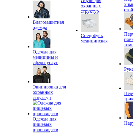
Обувь для
хим
охранных
сто
структур
Влагозащитная
одежда
Пер
Спецобувь
пов
медицинская
тем
Одежда для
медицины и
сферы услуг
Рук
Экипировка для
охранных
Пер
структур
три
Одежда для
Нар
пищевых
производств