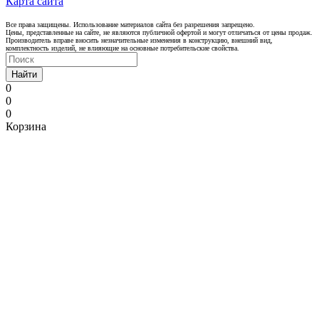
Карта сайта
Все права защищены. Использование материалов сайта без разрешения запрещено.
Цены, представленные на сайте, не являются публичной офертой и могут отличаться от цены продаж.
Производитель вправе вносить незначительные изменения в конструкцию, внешний вид,
комплектность изделий, не влияющие на основные потребительские свойства.
Найти
0
0
0
Корзина