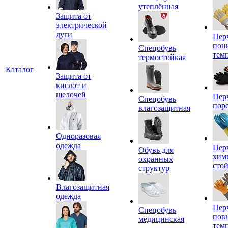
утеплённая
Защита от
электрической
дуги
Пер
пон
Спецобувь
тем
термостойкая
Каталог
Защита от
кислот и
щелочей
Пер
Спецобувь
пор
влагозащитная
Одноразовая
одежда
Пер
Обувь для
хим
охранных
сто
структур
Влагозащитная
одежда
Пер
Спецобувь
пов
медицинская
тем