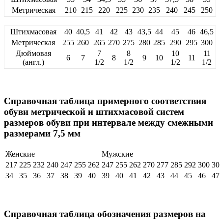
Метрическая
210
215
220
225
230
235
240
245
250
Штихмасовая
40
40,5
41
42
43
43,5
44
45
46
46,5
Метрическая
255
260
265
270
275
280
285
290
295
300
Дюймовая
7
8
10
11
6
7
8
9
10
11
(англ.)
1/2
1/2
1/2
1/2
Справочная таблица примерного соответствия
обуви метрической и штихмасовой систем
размеров обуви при интервале между смежными
размерами 7,5 мм
Женские
Мужские
217
225
232
240
247
255
262
247
255
262
270
277
285
292
300
30
34
35
36
37
38
39
40
39
40
41
42
43
44
45
46
47
Справочная таблица обозначения размеров на