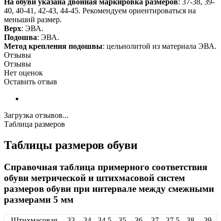
На обуви указана двойная маркировка размеров
: 37-38, 39-
40, 40-41, 42-43, 44-45. Рекомендуем ориентироваться на
меньший размер.
Верх
: ЭВА.
Подошва
: ЭВА.
Метод крепления подошвы
: цельнолитой из материала ЭВА.
Отзывы
Отзывы
Нет оценок
Оставить отзыв
Загрузка отзывов...
Таблица размеров
Таблицы размеров обуви
Справочная таблица примерного соответствия
обуви метрической и штихмасовой систем
размеров обуви при интервале между смежными
размерами 5 мм
Штихмасовая
33
34
34,5
35
36
37
37,5
38
39