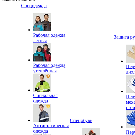
Спецодежда
Рабочая одежда
Защита р
летняя
Рабочая одежда
Пер
утеплённая
диэ
Сигнальная
Пер
одежда
мех
сто
Спецобувь
Антистатическая
одежда
Пер