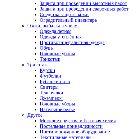
Защита при проведении высотных работ
Защита при проведении сварочных работ
Средства защиты кожи
Оградительный инвентарь
Охота, рыбалка, туризм
Одежда летняя
Одежда утеплённая
Противоэнцефалитная одежда
Обувь
Головные уборы
Трикотаж
Трикотаж
Куртки
Футболки
Рубашки поло
Свитеры
Тельняшки
Джемперы
Головные уборы
Нательное белье
Другое
Моющие средства и бытовая химия
Постельные принадлежности
Противопожарное оборудование
Текстильные материалы