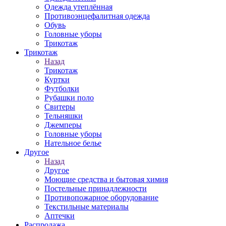
Одежда утеплённая
Противоэнцефалитная одежда
Обувь
Головные уборы
Трикотаж
Трикотаж
Назад
Трикотаж
Куртки
Футболки
Рубашки поло
Свитеры
Тельняшки
Джемперы
Головные уборы
Нательное белье
Другое
Назад
Другое
Моющие средства и бытовая химия
Постельные принадлежности
Противопожарное оборудование
Текстильные материалы
Аптечки
Распродажа