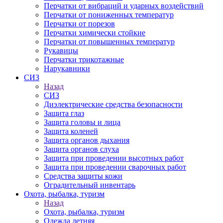
Перчатки от вибраций и ударных воздействий
Перчатки от пониженных температур
Перчатки от порезов
Перчатки химически стойкие
Перчатки от повышенных температур
Рукавицы
Перчатки трикотажные
Нарукавники
СИЗ
Назад
СИЗ
Диэлектрические средства безопасности
Защита глаз
Защита головы и лица
Защита коленей
Защита органов дыхания
Защита органов слуха
Защита при проведении высотных работ
Защита при проведении сварочных работ
Средства защиты кожи
Оградительный инвентарь
Охота, рыбалка, туризм
Назад
Охота, рыбалка, туризм
Одежда летняя