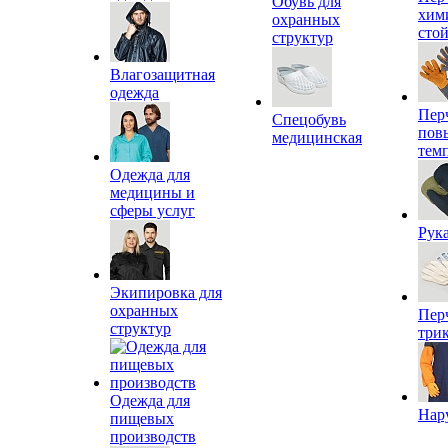
Обувь для
хим
охранных
сто
структур
Влагозащитная
одежда
Пер
Спецобувь
пов
медицинская
тем
Одежда для
медицины и
сферы услуг
Рук
Экипировка для
охранных
Пер
структур
три
Одежда для
Нар
пищевых
производств