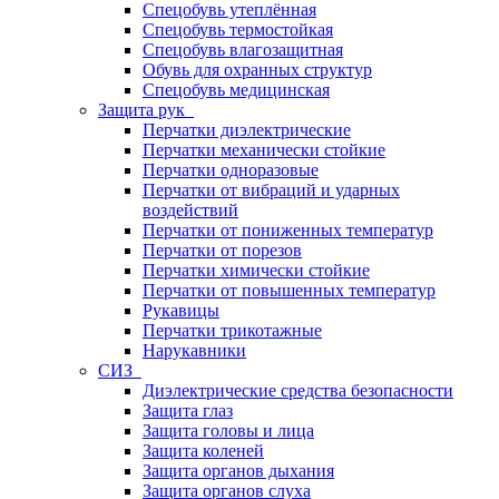
Спецобувь утеплённая
Спецобувь термостойкая
Спецобувь влагозащитная
Обувь для охранных структур
Спецобувь медицинская
Защита рук
Перчатки диэлектрические
Перчатки механически стойкие
Перчатки одноразовые
Перчатки от вибраций и ударных
воздействий
Перчатки от пониженных температур
Перчатки от порезов
Перчатки химически стойкие
Перчатки от повышенных температур
Рукавицы
Перчатки трикотажные
Нарукавники
СИЗ
Диэлектрические средства безопасности
Защита глаз
Защита головы и лица
Защита коленей
Защита органов дыхания
Защита органов слуха