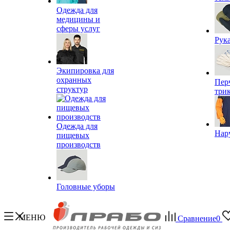
Одежда для
медицины и
сферы услуг
Рук
Экипировка для
охранных
Пер
структур
три
Одежда для
Нар
пищевых
производств
Головные уборы
МЕНЮ
Сравнение
0