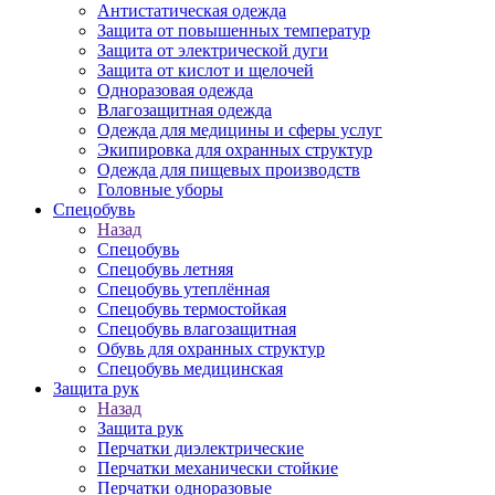
Антистатическая одежда
Защита от повышенных температур
Защита от электрической дуги
Защита от кислот и щелочей
Одноразовая одежда
Влагозащитная одежда
Одежда для медицины и сферы услуг
Экипировка для охранных структур
Одежда для пищевых производств
Головные уборы
Спецобувь
Назад
Спецобувь
Спецобувь летняя
Спецобувь утеплённая
Спецобувь термостойкая
Спецобувь влагозащитная
Обувь для охранных структур
Спецобувь медицинская
Защита рук
Назад
Защита рук
Перчатки диэлектрические
Перчатки механически стойкие
Перчатки одноразовые