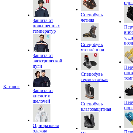
одн
Спецобувь
летняя
Защита от
повышенных
Пер
температур
виб
уда
воз
Спецобувь
утеплённая
Защита от
электрической
дуги
Пер
пон
Спецобувь
тем
термостойкая
Каталог
Защита от
кислот и
щелочей
Пер
Спецобувь
пор
влагозащитная
Одноразовая
одежда
Пер