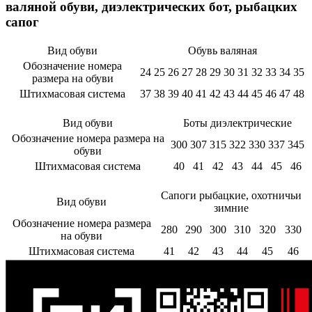
валяной обуви, диэлектрических бот, рыбацких
сапог
Вид обуви
Обувь валяная
Обозначение номера
24
25
26
27
28
29
30
31
32
33
34
35
размера на обуви
Штихмасовая система
37
38
39
40
41
42
43
44
45
46
47
48
Вид обуви
Боты диэлектрические
Обозначение номера размера на
300
307
315
322
330
337
345
обуви
Штихмасовая система
40
41
42
43
44
45
46
Сапоги рыбацкие, охотничьи
Вид обуви
зимние
Обозначение номера размера
280
290
300
310
320
330
на обуви
Штихмасовая система
41
42
43
44
45
46