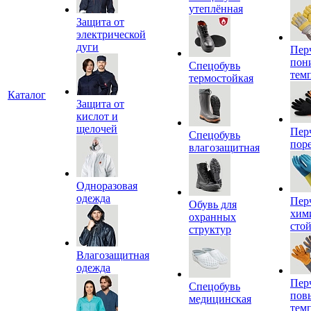
утеплённая
Защита от
электрической
дуги
Пер
пон
Спецобувь
тем
термостойкая
Каталог
Защита от
кислот и
щелочей
Пер
Спецобувь
пор
влагозащитная
Одноразовая
одежда
Пер
Обувь для
хим
охранных
сто
структур
Влагозащитная
одежда
Пер
Спецобувь
пов
медицинская
тем