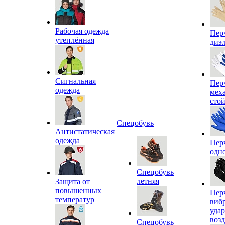
Рабочая одежда
Пер
утеплённая
диэ
Сигнальная
Пер
одежда
мех
сто
Спецобувь
Антистатическая
одежда
Пер
одн
Спецобувь
летняя
Защита от
повышенных
Пер
температур
виб
уда
воз
Спецобувь