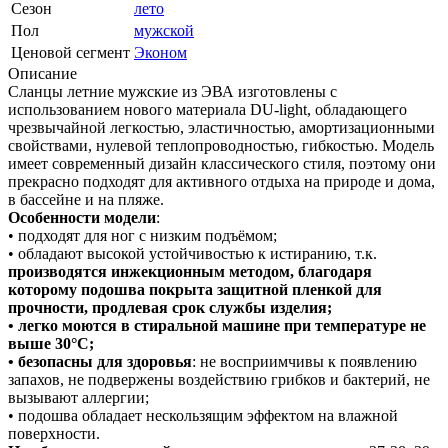
Сезон
лето
Пол
мужской
Ценовой сегмент
Эконом
Описание
Сланцы летние мужские из ЭВА изготовлены с
использованием нового материала DU-light, обладающего
чрезвычайной легкостью, эластичностью, амортизационными
свойствами, нулевой теплопроводностью, гибкостью. Модель
имеет современный дизайн классического стиля, поэтому они
прекрасно подходят для активного отдыха на природе и дома,
в бассейне и на пляже.
Особенности модели
:
• подходят для ног с низким подъёмом;
• обладают высокой устойчивостью к истиранию, т.к.
производятся инжекционным методом, благодаря
которому подошва покрыта защитной пленкой для
прочности, продлевая срок службы изделия;
• легко моются в стиральной машине при температуре не
выше 30°С;
• безопасны для здоровья
: не восприимчивы к появлению
запахов, не подвержены воздействию грибков и бактерий, не
вызывают аллергии;
• подошва обладает нескользящим эффектом на влажной
поверхности.