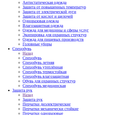
Антистатическая одежда
Защита от повышенных температур
Защита от электрической дуги
Защита от кислот и щелочей
Одноразовая одежда
Влагозащитная одежда
Одежда для медицины и сферы услуг
Экипировка для охранных структур
Одежда для пищевых производств
Головные уборы
Спецобувь
Назад
Спецобувь
Спецобувь летняя
Спецобувь утеплённая
Спецобувь термостойкая
Спецобувь влагозащитная
Обувь для охранных структур
Спецобувь медицинская
Защита рук
Назад
Защита рук
Перчатки диэлектрические
Перчатки механически стойкие
Перчатки одноразовые