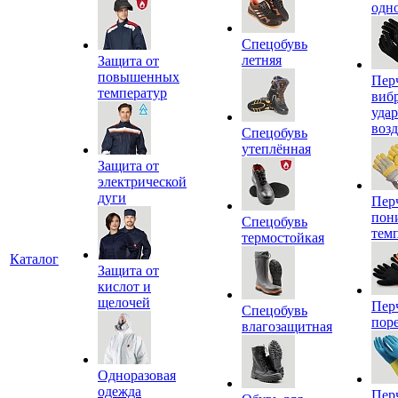
одн
Спецобувь
летняя
Защита от
повышенных
Пер
температур
виб
уда
воз
Спецобувь
утеплённая
Защита от
электрической
дуги
Пер
пон
Спецобувь
тем
термостойкая
Каталог
Защита от
кислот и
щелочей
Пер
Спецобувь
пор
влагозащитная
Одноразовая
одежда
Пер