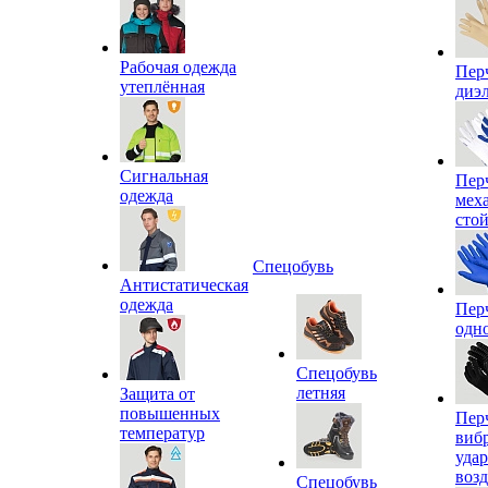
Рабочая одежда
Пер
утеплённая
диэ
Сигнальная
Пер
одежда
мех
сто
Спецобувь
Антистатическая
одежда
Пер
одн
Спецобувь
летняя
Защита от
повышенных
Пер
температур
виб
уда
воз
Спецобувь