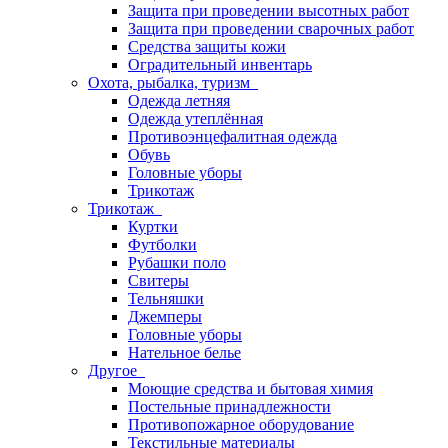
Защита при проведении высотных работ
Защита при проведении сварочных работ
Средства защиты кожи
Оградительный инвентарь
Охота, рыбалка, туризм
Одежда летняя
Одежда утеплённая
Противоэнцефалитная одежда
Обувь
Головные уборы
Трикотаж
Трикотаж
Куртки
Футболки
Рубашки поло
Свитеры
Тельняшки
Джемперы
Головные уборы
Нательное белье
Другое
Моющие средства и бытовая химия
Постельные принадлежности
Противопожарное оборудование
Текстильные материалы