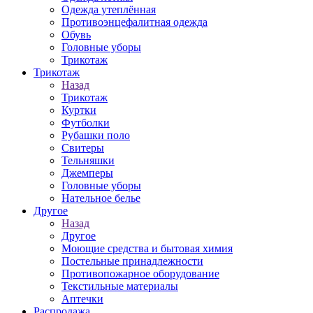
Одежда утеплённая
Противоэнцефалитная одежда
Обувь
Головные уборы
Трикотаж
Трикотаж
Назад
Трикотаж
Куртки
Футболки
Рубашки поло
Свитеры
Тельняшки
Джемперы
Головные уборы
Нательное белье
Другое
Назад
Другое
Моющие средства и бытовая химия
Постельные принадлежности
Противопожарное оборудование
Текстильные материалы
Аптечки
Распродажа