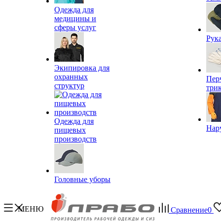
Одежда для
медицины и
сферы услуг
Рук
Экипировка для
охранных
Пер
структур
три
Одежда для
Нар
пищевых
производств
Головные уборы
МЕНЮ
Сравнение
0