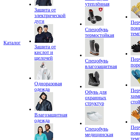
утеплённая
Защита от
электрической
дуги
Пер
пон
Спецобувь
тем
термостойкая
Каталог
Защита от
кислот и
щелочей
Пер
Спецобувь
пор
влагозащитная
Одноразовая
одежда
Пер
Обувь для
хим
охранных
сто
структур
Влагозащитная
одежда
Пер
Спецобувь
пов
медицинская
тем