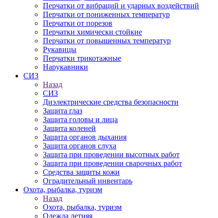
Перчатки от вибраций и ударных воздействий
Перчатки от пониженных температур
Перчатки от порезов
Перчатки химически стойкие
Перчатки от повышенных температур
Рукавицы
Перчатки трикотажные
Нарукавники
СИЗ
Назад
СИЗ
Диэлектрические средства безопасности
Защита глаз
Защита головы и лица
Защита коленей
Защита органов дыхания
Защита органов слуха
Защита при проведении высотных работ
Защита при проведении сварочных работ
Средства защиты кожи
Оградительный инвентарь
Охота, рыбалка, туризм
Назад
Охота, рыбалка, туризм
Одежда летняя