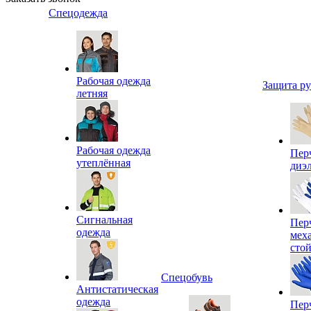
Спецодежда
Рабочая одежда
Защита р
летняя
Рабочая одежда
Пер
утеплённая
диэ
Сигнальная
Пер
одежда
мех
сто
Спецобувь
Антистатическая
одежда
Пер