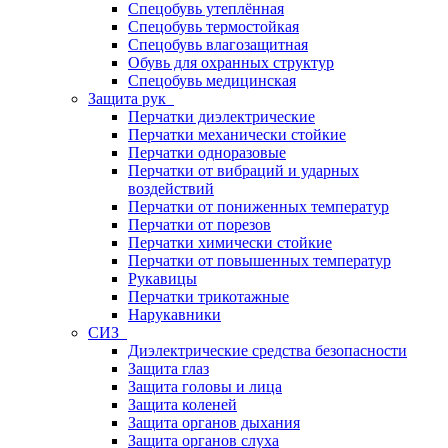
Спецобувь утеплённая
Спецобувь термостойкая
Спецобувь влагозащитная
Обувь для охранных структур
Спецобувь медицинская
Защита рук
Перчатки диэлектрические
Перчатки механически стойкие
Перчатки одноразовые
Перчатки от вибраций и ударных
воздействий
Перчатки от пониженных температур
Перчатки от порезов
Перчатки химически стойкие
Перчатки от повышенных температур
Рукавицы
Перчатки трикотажные
Нарукавники
СИЗ
Диэлектрические средства безопасности
Защита глаз
Защита головы и лица
Защита коленей
Защита органов дыхания
Защита органов слуха