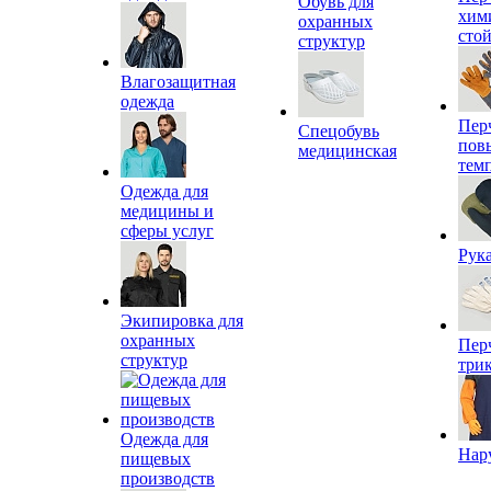
Обувь для
хим
охранных
сто
структур
Влагозащитная
одежда
Пер
Спецобувь
пов
медицинская
тем
Одежда для
медицины и
сферы услуг
Рук
Экипировка для
охранных
Пер
структур
три
Одежда для
Нар
пищевых
производств