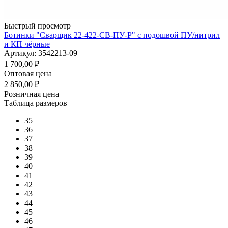
Быстрый просмотр
Ботинки "Сварщик 22-422-СВ-ПУ-Р" с подошвой ПУ/нитрил
и КП чёрные
Артикул: 3542213-09
1 700,00
₽
Оптовая цена
2 850,00
₽
Розничная цена
Таблица размеров
35
36
37
38
39
40
41
42
43
44
45
46