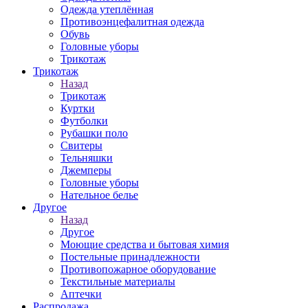
Одежда утеплённая
Противоэнцефалитная одежда
Обувь
Головные уборы
Трикотаж
Трикотаж
Назад
Трикотаж
Куртки
Футболки
Рубашки поло
Свитеры
Тельняшки
Джемперы
Головные уборы
Нательное белье
Другое
Назад
Другое
Моющие средства и бытовая химия
Постельные принадлежности
Противопожарное оборудование
Текстильные материалы
Аптечки
Распродажа