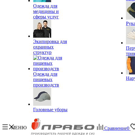
Одежда для
медицины и
сферы услуг
Рук
Экипировка для
охранных
Пер
структур
три
Одежда для
Нар
пищевых
производств
Головные уборы
МЕНЮ
Сравнение
0