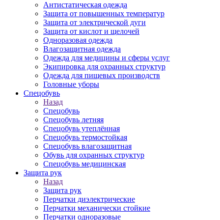
Антистатическая одежда
Защита от повышенных температур
Защита от электрической дуги
Защита от кислот и щелочей
Одноразовая одежда
Влагозащитная одежда
Одежда для медицины и сферы услуг
Экипировка для охранных структур
Одежда для пищевых производств
Головные уборы
Спецобувь
Назад
Спецобувь
Спецобувь летняя
Спецобувь утеплённая
Спецобувь термостойкая
Спецобувь влагозащитная
Обувь для охранных структур
Спецобувь медицинская
Защита рук
Назад
Защита рук
Перчатки диэлектрические
Перчатки механически стойкие
Перчатки одноразовые