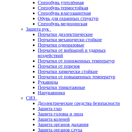
Спецобувь утеплённая
Спецобувь термостойкая
Спецобувь влагозащитная
Обувь для охранных структур
Спецобувь медицинская
Защита рук
Перчатки диэлектрические
Перчатки механически стойкие
Перчатки одноразовые
Перчатки от вибраций и ударных
воздействий
Перчатки от пониженных температур
Перчатки от порезов
Перчатки химически стойкие
Перчатки от повышенных температур
Рукавицы
Перчатки трикотажные
Нарукавники
СИЗ
Диэлектрические средства безопасности
Защита глаз
Защита головы и лица
Защита коленей
Защита органов дыхания
Защита органов слуха