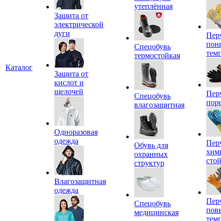
утеплённая
Защита от
электрической
дуги
Пер
пон
Спецобувь
тем
термостойкая
Каталог
Защита от
кислот и
щелочей
Пер
Спецобувь
пор
влагозащитная
Одноразовая
одежда
Пер
Обувь для
хим
охранных
сто
структур
Влагозащитная
одежда
Пер
Спецобувь
пов
медицинская
тем