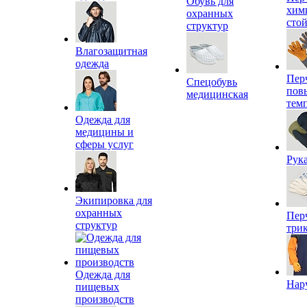
Обувь для
хим
охранных
сто
структур
Влагозащитная
одежда
Пер
Спецобувь
пов
медицинская
тем
Одежда для
медицины и
сферы услуг
Рук
Экипировка для
охранных
Пер
структур
три
Одежда для
Нар
пищевых
производств