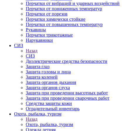
Перчатки от вибраций и ударных воздействий
Перчатки от пониженных температур
Перчатки от порезов
Перчатки химически стойкие
Перчатки от повышенных температур
Рукавицы
Перчатки трикотажные
Нарукавники
СИЗ
Назад
СИЗ
Диэлектрические средства безопасности
Защита глаз
Защита головы и лица
Защита коленей
Защита органов дыхания
Защита органов слуха
Защита при проведении высотных работ
Защита при проведении сварочных работ
Средства защиты кожи
Оградительный инвентарь
Охота, рыбалка, туризм
Назад
Охота, рыбалка, туризм
Одежда летняя