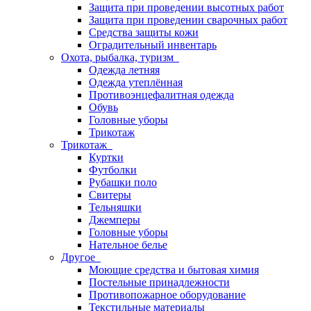
Защита при проведении высотных работ
Защита при проведении сварочных работ
Средства защиты кожи
Оградительный инвентарь
Охота, рыбалка, туризм
Одежда летняя
Одежда утеплённая
Противоэнцефалитная одежда
Обувь
Головные уборы
Трикотаж
Трикотаж
Куртки
Футболки
Рубашки поло
Свитеры
Тельняшки
Джемперы
Головные уборы
Нательное белье
Другое
Моющие средства и бытовая химия
Постельные принадлежности
Противопожарное оборудование
Текстильные материалы