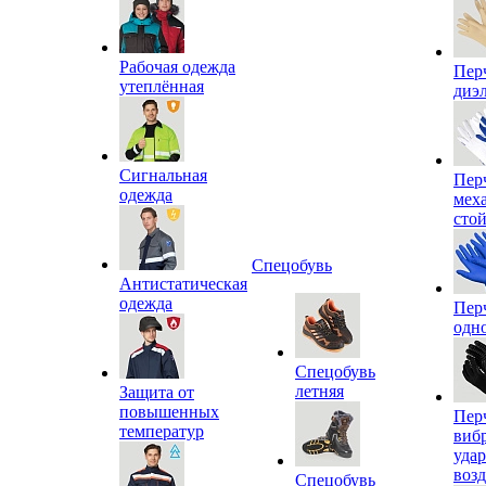
Рабочая одежда
Пер
утеплённая
диэ
Сигнальная
Пер
одежда
мех
сто
Спецобувь
Антистатическая
одежда
Пер
одн
Спецобувь
летняя
Защита от
повышенных
Пер
температур
виб
уда
воз
Спецобувь