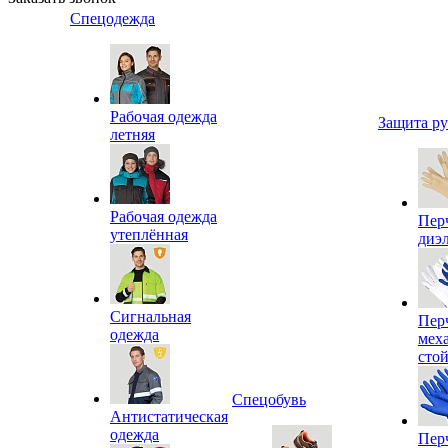
Спецодежда
Рабочая одежда
Защита р
летняя
Рабочая одежда
Пер
утеплённая
диэ
Сигнальная
Пер
одежда
мех
сто
Спецобувь
Антистатическая
одежда
Пер