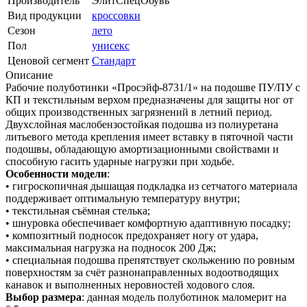
Производитель
ЭлитСпецОбувь
Вид продукции
кроссовки
Сезон
лето
Пол
унисекс
Ценовой сегмент
Стандарт
Описание
Рабочие полуботинки «Просэйф-8731/1» на подошве ПУ/ПУ с
КП и текстильным верхом предназначены для защиты ног от
общих производственных загрязнений в летний период.
Двухслойная маслобензостойкая подошва из полиуретана
литьевого метода крепления имеет вставку в пяточной части
подошвы, обладающую амортизационными свойствами и
способную гасить ударные нагрузки при ходьбе.
Особенности модели
:
• гигроскопичная дышащая подкладка из сетчатого материала
поддерживает оптимальную температуру внутри;
• текстильная съёмная стелька;
• шнуровка обеспечивает комфортную адаптивную посадку;
• композитный подносок предохраняет ногу от удара,
максимальная нагрузка на подносок 200 Дж;
• специальная подошва препятствует скольжению по ровным
поверхностям за счёт разнонаправленных водоотводящих
канавок и выполненных неровностей ходового слоя.
Выбор размера
: данная модель полуботинок маломерит на