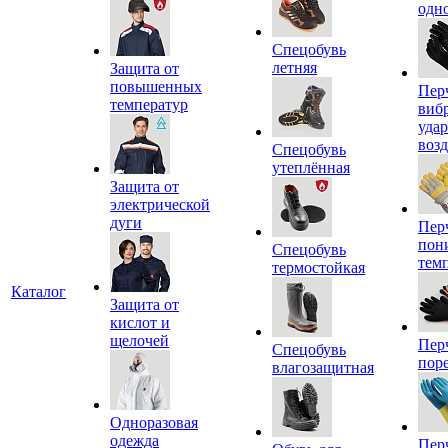
одн
Спецобувь
летняя
Защита от
повышенных
Пер
температур
виб
уда
воз
Спецобувь
утеплённая
Защита от
электрической
дуги
Пер
пон
Спецобувь
тем
термостойкая
Каталог
Защита от
кислот и
щелочей
Пер
Спецобувь
пор
влагозащитная
Одноразовая
одежда
Пер