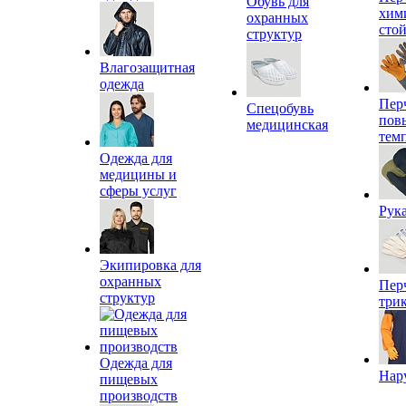
Обувь для
хим
охранных
сто
структур
Влагозащитная
одежда
Пер
Спецобувь
пов
медицинская
тем
Одежда для
медицины и
сферы услуг
Рук
Экипировка для
охранных
Пер
структур
три
Одежда для
Нар
пищевых
производств