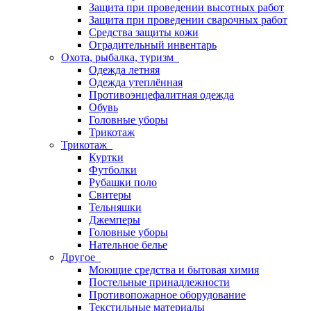
Защита при проведении высотных работ
Защита при проведении сварочных работ
Средства защиты кожи
Оградительный инвентарь
Охота, рыбалка, туризм
Одежда летняя
Одежда утеплённая
Противоэнцефалитная одежда
Обувь
Головные уборы
Трикотаж
Трикотаж
Куртки
Футболки
Рубашки поло
Свитеры
Тельняшки
Джемперы
Головные уборы
Нательное белье
Другое
Моющие средства и бытовая химия
Постельные принадлежности
Противопожарное оборудование
Текстильные материалы