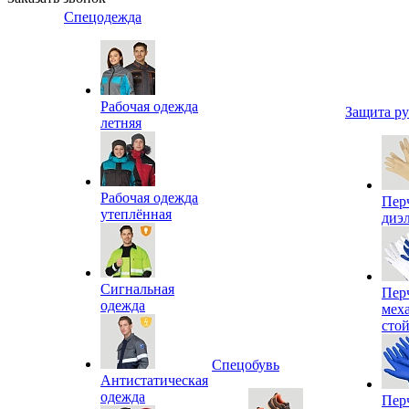
Спецодежда
Рабочая одежда
Защита р
летняя
Рабочая одежда
Пер
утеплённая
диэ
Сигнальная
Пер
одежда
мех
сто
Спецобувь
Антистатическая
одежда
Пер