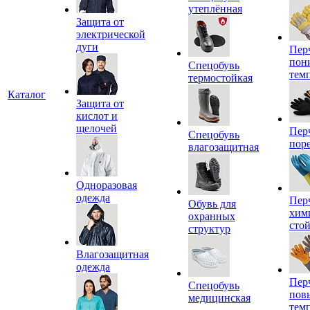
утеплённая
Защита от
электрической
дуги
Пер
пон
Спецобувь
тем
термостойкая
Каталог
Защита от
кислот и
щелочей
Пер
Спецобувь
пор
влагозащитная
Одноразовая
одежда
Пер
Обувь для
хим
охранных
сто
структур
Влагозащитная
одежда
Пер
Спецобувь
пов
медицинская
тем