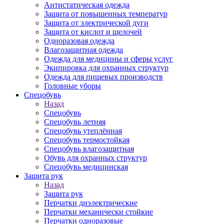
Антистатическая одежда
Защита от повышенных температур
Защита от электрической дуги
Защита от кислот и щелочей
Одноразовая одежда
Влагозащитная одежда
Одежда для медицины и сферы услуг
Экипировка для охранных структур
Одежда для пищевых производств
Головные уборы
Спецобувь
Назад
Спецобувь
Спецобувь летняя
Спецобувь утеплённая
Спецобувь термостойкая
Спецобувь влагозащитная
Обувь для охранных структур
Спецобувь медицинская
Защита рук
Назад
Защита рук
Перчатки диэлектрические
Перчатки механически стойкие
Перчатки одноразовые