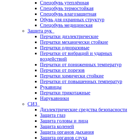
Спецобувь утеплённая
Спецобувь термостойкая
Спецобувь влагозащитная
Обувь для охранных структур
Спецобувь медицинская
Защита рук
Перчатки диэлектрические
Перчатки механически стойкие
Перчатки одноразовые
Перчатки от вибраций и ударных
воздействий
Перчатки от пониженных температур
Перчатки от порезов
Перчатки химически стойкие
Перчатки от повышенных температур
Рукавицы
Перчатки трикотажные
Нарукавники
СИЗ
Диэлектрические средства безопасности
Защита глаз
Защита головы и лица
Защита коленей
Защита органов дыхания
Защита органов слуха