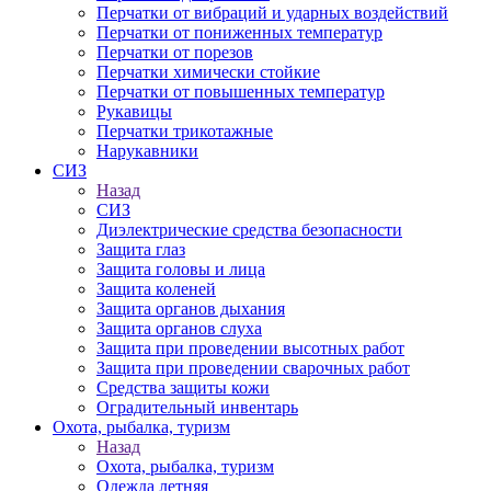
Перчатки от вибраций и ударных воздействий
Перчатки от пониженных температур
Перчатки от порезов
Перчатки химически стойкие
Перчатки от повышенных температур
Рукавицы
Перчатки трикотажные
Нарукавники
СИЗ
Назад
СИЗ
Диэлектрические средства безопасности
Защита глаз
Защита головы и лица
Защита коленей
Защита органов дыхания
Защита органов слуха
Защита при проведении высотных работ
Защита при проведении сварочных работ
Средства защиты кожи
Оградительный инвентарь
Охота, рыбалка, туризм
Назад
Охота, рыбалка, туризм
Одежда летняя