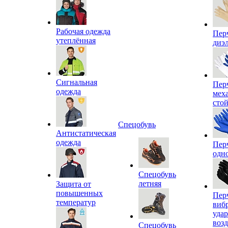
Рабочая одежда
Пер
утеплённая
диэ
Сигнальная
Пер
одежда
мех
сто
Спецобувь
Антистатическая
одежда
Пер
одн
Спецобувь
летняя
Защита от
повышенных
Пер
температур
виб
уда
воз
Спецобувь