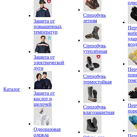
одн
Спецобувь
летняя
Защита от
повышенных
Пер
температур
виб
уда
воз
Спецобувь
утеплённая
Защита от
электрической
дуги
Пер
пон
Спецобувь
тем
термостойкая
Каталог
Защита от
кислот и
щелочей
Пер
Спецобувь
пор
влагозащитная
Одноразовая
одежда
Пер