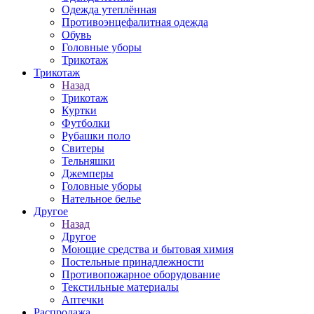
Одежда утеплённая
Противоэнцефалитная одежда
Обувь
Головные уборы
Трикотаж
Трикотаж
Назад
Трикотаж
Куртки
Футболки
Рубашки поло
Свитеры
Тельняшки
Джемперы
Головные уборы
Нательное белье
Другое
Назад
Другое
Моющие средства и бытовая химия
Постельные принадлежности
Противопожарное оборудование
Текстильные материалы
Аптечки
Распродажа