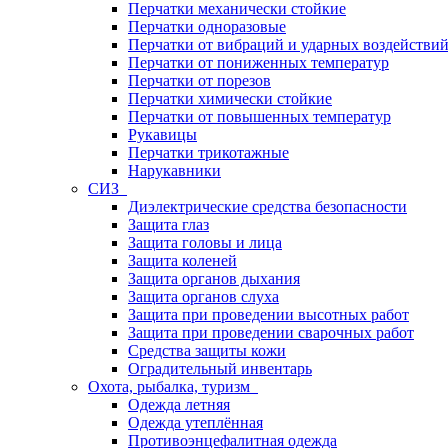
Перчатки механически стойкие
Перчатки одноразовые
Перчатки от вибраций и ударных воздействи
Перчатки от пониженных температур
Перчатки от порезов
Перчатки химически стойкие
Перчатки от повышенных температур
Рукавицы
Перчатки трикотажные
Нарукавники
СИЗ
Диэлектрические средства безопасности
Защита глаз
Защита головы и лица
Защита коленей
Защита органов дыхания
Защита органов слуха
Защита при проведении высотных работ
Защита при проведении сварочных работ
Средства защиты кожи
Оградительный инвентарь
Охота, рыбалка, туризм
Одежда летняя
Одежда утеплённая
Противоэнцефалитная одежда