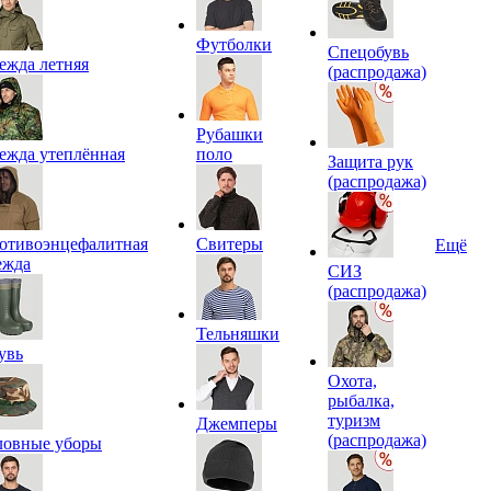
Футболки
Спецобувь
ежда летняя
(распродажа)
Рубашки
ежда утеплённая
поло
Защита рук
(распродажа)
отивоэнцефалитная
Свитеры
Ещё
ежда
СИЗ
(распродажа)
Тельняшки
увь
Охота,
рыбалка,
туризм
Джемперы
(распродажа)
ловные уборы