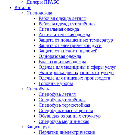
Дилеры ПРАБО
Каталог
Спецодежда
Рабочая одежда летняя
Рабочая одежда утеплённая
Сигнальная одежда
Антистатическая одежда
Защита от повышенных температур
Защита от электрической дуги
Защита от кислот и щелочей
Одноразовая одежда
Влагозащитная одежда
Одежда для медицины и сферы услуг
Экипировка для охранных структур
Одежда для пищевых производств
Головные уборы
Спецобувь
Спецобувь летняя
Спецобувь утеплённая
Спецобувь термостойкая
Спецобувь влагозащитная
Обувь для охранных структур
Спецобувь медицинская
Защита рук
Перчатки диэлектрические