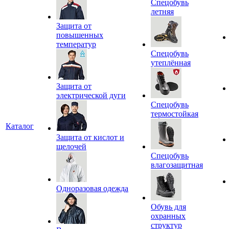
Спецобувь
летняя
Защита от
повышенных
температур
Спецобувь
утеплённая
Защита от
электрической дуги
Спецобувь
термостойкая
Каталог
Защита от кислот и
щелочей
Спецобувь
влагозащитная
Одноразовая одежда
Обувь для
охранных
структур