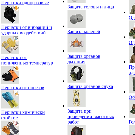
Перчатки одноразовые
Защита головы и лица
Од
Перчатки от вибраций и
Защита коленей
ударных воздействий
Од
Защита органов
Перчатки от
дыхания
пониженных температур
Пр
од
Защита органов слуха
Перчатки от порезов
Об
Защита при
Перчатки химически
проведении высотных
стойкие
работ
Го