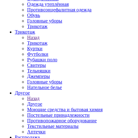
Одежда утеплённая
Противоэнцефалитная одежда
Обувь
Головные уборы
Трикотаж
Трикотаж
Назад
Трикотаж
Куртки
Футболки
Рубашки поло
Свитеры
Тельняшки
Джемперы
Головные уборы
Нательное белье
Другое
Назад
Другое
Моющие средства и бытовая химия
Постельные принадлежности
Противопожарное оборудование
Текстильные материалы
Аптечки
Распродажа