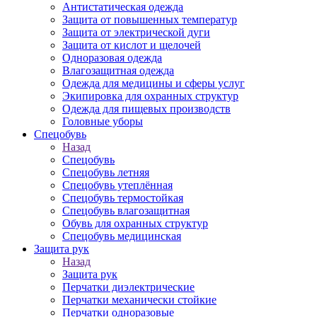
Антистатическая одежда
Защита от повышенных температур
Защита от электрической дуги
Защита от кислот и щелочей
Одноразовая одежда
Влагозащитная одежда
Одежда для медицины и сферы услуг
Экипировка для охранных структур
Одежда для пищевых производств
Головные уборы
Спецобувь
Назад
Спецобувь
Спецобувь летняя
Спецобувь утеплённая
Спецобувь термостойкая
Спецобувь влагозащитная
Обувь для охранных структур
Спецобувь медицинская
Защита рук
Назад
Защита рук
Перчатки диэлектрические
Перчатки механически стойкие
Перчатки одноразовые