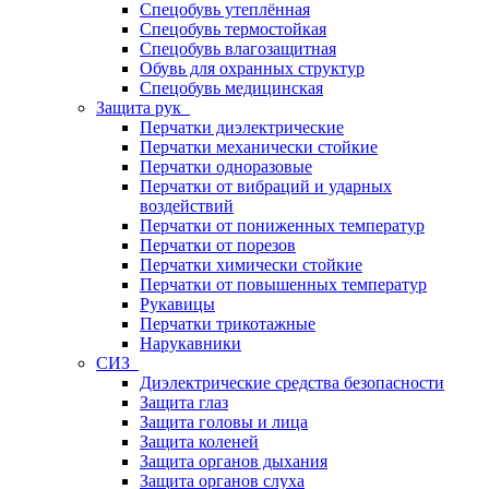
Спецобувь утеплённая
Спецобувь термостойкая
Спецобувь влагозащитная
Обувь для охранных структур
Спецобувь медицинская
Защита рук
Перчатки диэлектрические
Перчатки механически стойкие
Перчатки одноразовые
Перчатки от вибраций и ударных
воздействий
Перчатки от пониженных температур
Перчатки от порезов
Перчатки химически стойкие
Перчатки от повышенных температур
Рукавицы
Перчатки трикотажные
Нарукавники
СИЗ
Диэлектрические средства безопасности
Защита глаз
Защита головы и лица
Защита коленей
Защита органов дыхания
Защита органов слуха