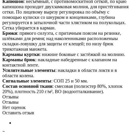
Капюшон
: несъёмный, с противомоскитной сеткой, по краю
капюшона проходит двухзамковая молния, для пристёгивания
сетки. По лицевому вырезу регулировка по объёму с
помощью кулиски со шнурком и концевиками, глубина
регулируется в затылочной части хлястиком на полукольцах.
Сетка убирается в карман.
Брюки
: прямого силуэта, с притачным поясом на резинке,
шлёвками для ремня; над наколенниками расположеныы
складки-ловушку для защиты от клещей; по низу брюк
трикотажная манжета.
Карманы куртки
: нижние боковые с застёжкой на молнию.
Карманы брюк
: накладные набедренные с клапаном на
контактной ленте.
Усилительные элементы
: накладки в области локтя и в
области колена.
Сигнальные элементы
: СОП 25 и 50 мм.
Состав основной ткани
: смесовая (полиэстер 80%, хлопок
20%), плотность 210 г/м², ВО (водоотталкивание).
Отзывы
Отзывы
Нет оценок
Оставить отзыв