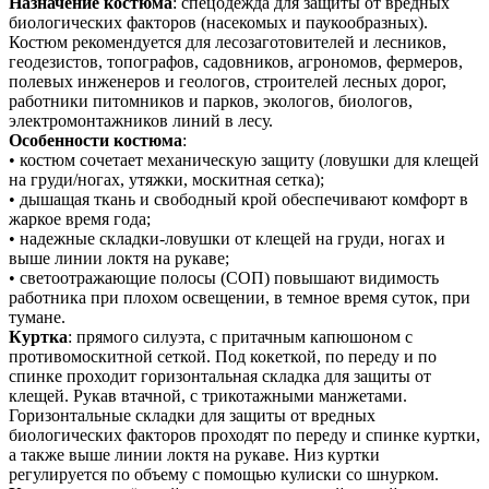
Назначение костюма
: спецодежда для защиты от вредных
биологических факторов (насекомых и паукообразных).
Костюм рекомендуется для лесозаготовителей и лесников,
геодезистов, топографов, садовников, агрономов, фермеров,
полевых инженеров и геологов, строителей лесных дорог,
работники питомников и парков, экологов, биологов,
электромонтажников линий в лесу.
Особенности костюма
:
• костюм сочетает механическую защиту (ловушки для клещей
на груди/ногах, утяжки, москитная сетка);
• дышащая ткань и свободный крой обеспечивают комфорт в
жаркое время года;
• надежные складки‑ловушки от клещей на груди, ногах и
выше линии локтя на рукаве;
• светоотражающие полосы (СОП) повышают видимость
работника при плохом освещении, в темное время суток, при
тумане.
Куртка
: прямого силуэта, с притачным капюшоном с
противомоскитной сеткой. Под кокеткой, по переду и по
спинке проходит горизонтальная складка для защиты от
клещей. Рукав втачной, с трикотажными манжетами.
Горизонтальные складки для защиты от вредных
биологических факторов проходят по переду и спинке куртки,
а также выше линии локтя на рукаве. Низ куртки
регулируется по объему с помощью кулиски со шнурком.