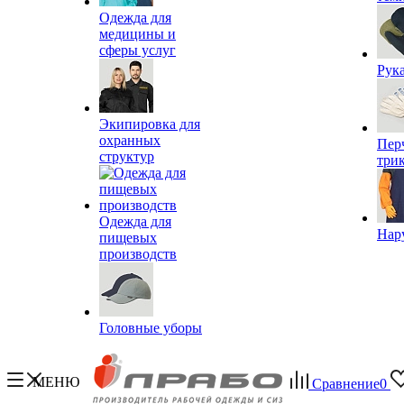
Одежда для
медицины и
сферы услуг
Рук
Экипировка для
охранных
Пер
структур
три
Одежда для
Нар
пищевых
производств
Головные уборы
МЕНЮ
Сравнение
0