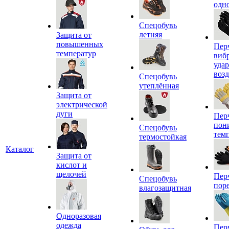
одн
Спецобувь
летняя
Защита от
повышенных
Пер
температур
виб
уда
воз
Спецобувь
утеплённая
Защита от
электрической
дуги
Пер
пон
Спецобувь
тем
термостойкая
Каталог
Защита от
кислот и
щелочей
Пер
Спецобувь
пор
влагозащитная
Одноразовая
одежда
Пер