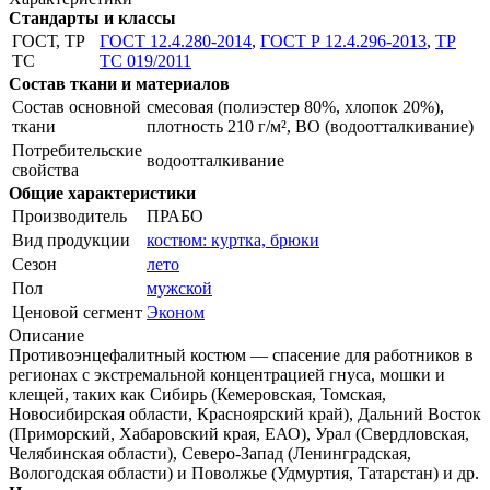
Стандарты и классы
ГОСТ, ТР
ГОСТ 12.4.280-2014
,
ГОСТ Р 12.4.296-2013
,
ТР
ТС
ТС 019/2011
Состав ткани и материалов
Состав основной
смесовая (полиэстер 80%, хлопок 20%),
ткани
плотность 210 г/м², ВО (водоотталкивание)
Потребительские
водоотталкивание
свойства
Общие характеристики
Производитель
ПРАБО
Вид продукции
костюм: куртка, брюки
Сезон
лето
Пол
мужской
Ценовой сегмент
Эконом
Описание
Противоэнцефалитный костюм — спасение для работников в
регионах с экстремальной концентрацией гнуса, мошки и
клещей, таких как Сибирь (Кемеровская, Томская,
Новосибирская области, Красноярский край), Дальний Восток
(Приморский, Хабаровский края, ЕАО), Урал (Свердловская,
Челябинская области), Северо-Запад (Ленинградская,
Вологодская области) и Поволжье (Удмуртия, Татарстан) и др.