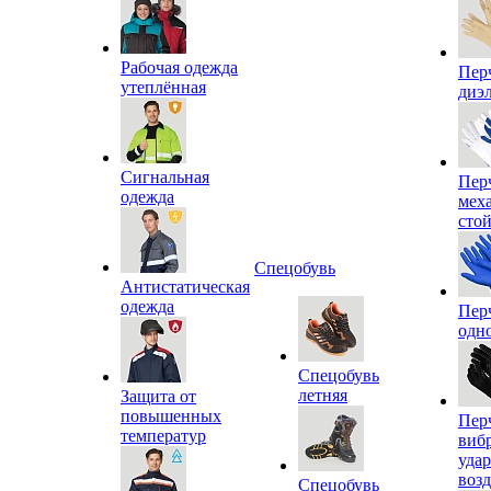
Рабочая одежда
Пер
утеплённая
диэ
Сигнальная
Пер
одежда
мех
сто
Спецобувь
Антистатическая
одежда
Пер
одн
Спецобувь
летняя
Защита от
повышенных
Пер
температур
виб
уда
воз
Спецобувь