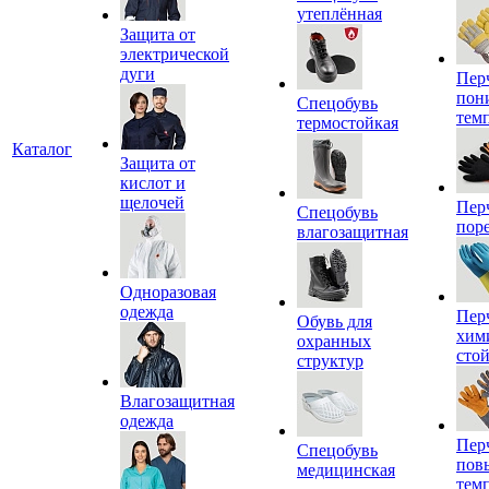
утеплённая
Защита от
электрической
дуги
Пер
пон
Спецобувь
тем
термостойкая
Каталог
Защита от
кислот и
щелочей
Пер
Спецобувь
пор
влагозащитная
Одноразовая
одежда
Пер
Обувь для
хим
охранных
сто
структур
Влагозащитная
одежда
Пер
Спецобувь
пов
медицинская
тем