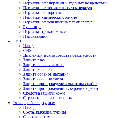
Перчатки от вибраций и ударных воздействий
Перчатки от пониженных температур
Перчатки от порезов
Перчатки химически стойкие
Перчатки от повышенных температур
Рукавицы
Перчатки трикотажные
Нарукавники
СИЗ
Назад
СИЗ
Диэлектрические средства безопасности
Защита глаз
Защита головы и лица
Защита коленей
Защита органов дыхания
Защита органов слуха
Защита при проведении высотных работ
Защита при проведении сварочных работ
Средства защиты кожи
Оградительный инвентарь
Охота, рыбалка, туризм
Назад
Охота, рыбалка, туризм
Одежда летняя