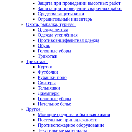
Защита при проведении высотных работ
Защита при проведении сварочных работ
Средства защиты кожи
Оградительный инвентарь
Охота, рыбалка, туризм
Одежда летняя
Одежда утеплённая
Противоэнцефалитная одежда
Обувь
Головные уборы
Трикотаж
Трикотаж
Куртки
Футболки
Рубашки поло
Свитеры
Тельняшки
Джемперы
Головные уборы
Нательное белье
Другое
Моющие средства и бытовая химия
Постельные принадлежности
Противопожарное оборудование
Текстильные материалы