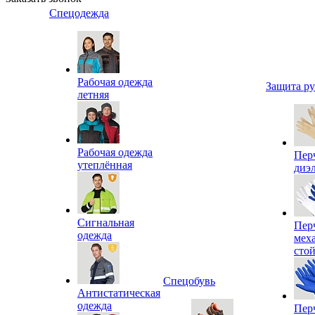
Спецодежда
Рабочая одежда
Защита р
летняя
Рабочая одежда
Пер
утеплённая
диэ
Сигнальная
Пер
одежда
мех
сто
Спецобувь
Антистатическая
одежда
Пер