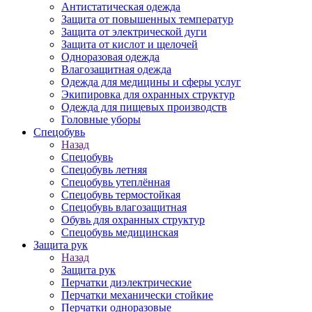
Антистатическая одежда
Защита от повышенных температур
Защита от электрической дуги
Защита от кислот и щелочей
Одноразовая одежда
Влагозащитная одежда
Одежда для медицины и сферы услуг
Экипировка для охранных структур
Одежда для пищевых производств
Головные уборы
Спецобувь
Назад
Спецобувь
Спецобувь летняя
Спецобувь утеплённая
Спецобувь термостойкая
Спецобувь влагозащитная
Обувь для охранных структур
Спецобувь медицинская
Защита рук
Назад
Защита рук
Перчатки диэлектрические
Перчатки механически стойкие
Перчатки одноразовые