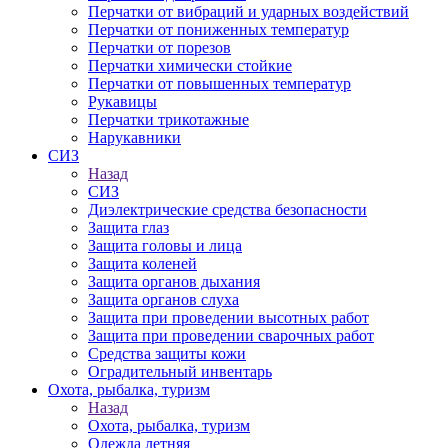
Перчатки от вибраций и ударных воздействий
Перчатки от пониженных температур
Перчатки от порезов
Перчатки химически стойкие
Перчатки от повышенных температур
Рукавицы
Перчатки трикотажные
Нарукавники
СИЗ
Назад
СИЗ
Диэлектрические средства безопасности
Защита глаз
Защита головы и лица
Защита коленей
Защита органов дыхания
Защита органов слуха
Защита при проведении высотных работ
Защита при проведении сварочных работ
Средства защиты кожи
Оградительный инвентарь
Охота, рыбалка, туризм
Назад
Охота, рыбалка, туризм
Одежда летняя