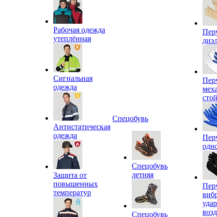
Рабочая одежда
Пер
утеплённая
диэ
Сигнальная
Пер
одежда
мех
сто
Спецобувь
Антистатическая
одежда
Пер
одн
Спецобувь
летняя
Защита от
повышенных
Пер
температур
виб
уда
воз
Спецобувь