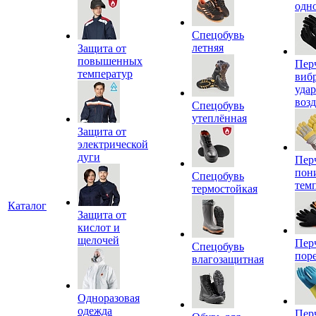
одн
Спецобувь
летняя
Защита от
повышенных
Пер
температур
виб
уда
воз
Спецобувь
утеплённая
Защита от
электрической
дуги
Пер
пон
Спецобувь
тем
термостойкая
Каталог
Защита от
кислот и
щелочей
Пер
Спецобувь
пор
влагозащитная
Одноразовая
одежда
Пер