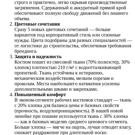
строго и практично, легко скрывая производственные
загрязнения. Сдержанный и аккуратный прямой крой
обеспечивают полную свободу движений без лишнего
объема.
Цветовые сочетания
Сразу 5 новых цветовых сочетаний — больше
вариантов под корпоративный стиль или сезонные
нужды. Цвета подобраны для разных специальностей —
от логистики до строительства, обеспечивая требования
брендинга.
Защита и надежность
Костюм пошит из смесовой ткани (70% полиэстер, 30%
хлопок) плотностью 210 г/м² с водоотталкивающей
пропиткой. Ткань устойчива к истиранию,
механическим воздействиям, мелким порезам и
проколам. Места наибольшего натяжения усилены
дополнительными швами и закрепками.
Повышенный комфорт
В эконом-сегменте рабочих костюмов стандарт — ткань
с 20% хлопка для баланса цены и базовых свойств
(прочность, воздухопроницаемость). В нашей новой
линейке при пошиве используется ткань с 30% хлопка
— как в базовых моделях среднего ценового сегмента.
Больше хлопка — мягче на ощупь, лучше отводит влагу,
снижает раздражение при длительной носке.