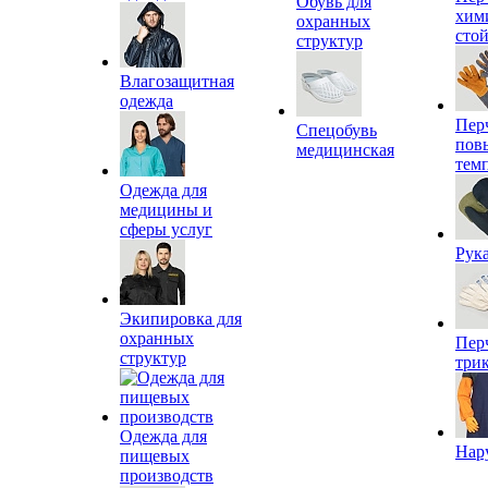
Обувь для
хим
охранных
сто
структур
Влагозащитная
одежда
Пер
Спецобувь
пов
медицинская
тем
Одежда для
медицины и
сферы услуг
Рук
Экипировка для
охранных
Пер
структур
три
Одежда для
Нар
пищевых
производств