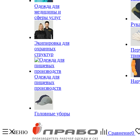
Одежда для
медицины и
сферы услуг
Рук
Экипировка для
охранных
Пер
структур
три
Одежда для
Нар
пищевых
производств
Головные уборы
МЕНЮ
Сравнение
0