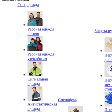
Спецодежда
Рабочая одежда
Защита р
летняя
Рабочая одежда
Пер
утеплённая
диэ
Сигнальная
Пер
одежда
мех
сто
Спецобувь
Антистатическая
одежда
Пер