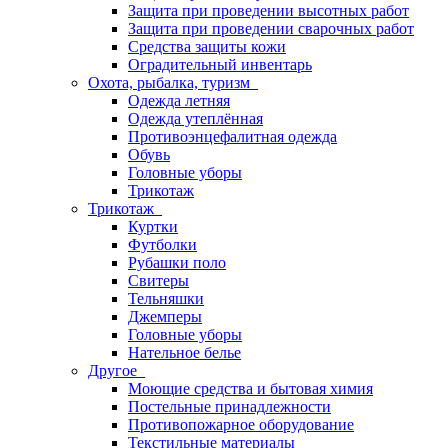
Защита при проведении высотных работ
Защита при проведении сварочных работ
Средства защиты кожи
Оградительный инвентарь
Охота, рыбалка, туризм
Одежда летняя
Одежда утеплённая
Противоэнцефалитная одежда
Обувь
Головные уборы
Трикотаж
Трикотаж
Куртки
Футболки
Рубашки поло
Свитеры
Тельняшки
Джемперы
Головные уборы
Нательное белье
Другое
Моющие средства и бытовая химия
Постельные принадлежности
Противопожарное оборудование
Текстильные материалы