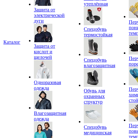
утеплённая
Защита от
электрической
дуги
Пер
пон
Спецобувь
тем
термостойкая
Каталог
Защита от
кислот и
щелочей
Пер
Спецобувь
пор
влагозащитная
Одноразовая
одежда
Пер
Обувь для
хим
охранных
сто
структур
Влагозащитная
одежда
Пер
Спецобувь
пов
медицинская
тем