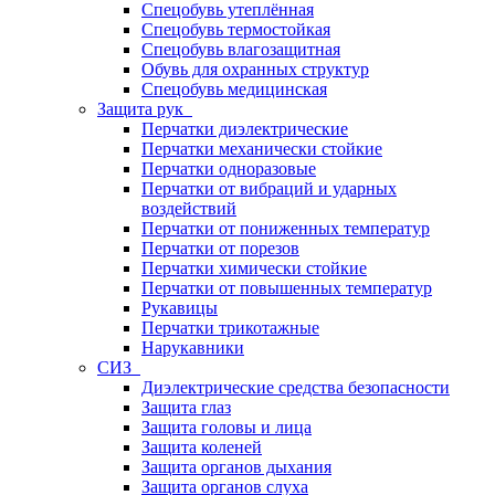
Спецобувь утеплённая
Спецобувь термостойкая
Спецобувь влагозащитная
Обувь для охранных структур
Спецобувь медицинская
Защита рук
Перчатки диэлектрические
Перчатки механически стойкие
Перчатки одноразовые
Перчатки от вибраций и ударных
воздействий
Перчатки от пониженных температур
Перчатки от порезов
Перчатки химически стойкие
Перчатки от повышенных температур
Рукавицы
Перчатки трикотажные
Нарукавники
СИЗ
Диэлектрические средства безопасности
Защита глаз
Защита головы и лица
Защита коленей
Защита органов дыхания
Защита органов слуха