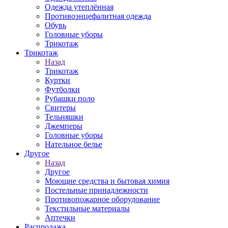
Одежда утеплённая
Противоэнцефалитная одежда
Обувь
Головные уборы
Трикотаж
Трикотаж
Назад
Трикотаж
Куртки
Футболки
Рубашки поло
Свитеры
Тельняшки
Джемперы
Головные уборы
Нательное белье
Другое
Назад
Другое
Моющие средства и бытовая химия
Постельные принадлежности
Противопожарное оборудование
Текстильные материалы
Аптечки
Распродажа