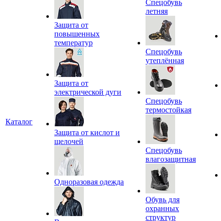
Спецобувь
летняя
Защита от
повышенных
температур
Спецобувь
утеплённая
Защита от
электрической дуги
Спецобувь
термостойкая
Каталог
Защита от кислот и
щелочей
Спецобувь
влагозащитная
Одноразовая одежда
Обувь для
охранных
структур