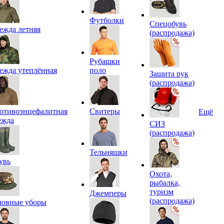
Футболки
Спецобувь
ежда летняя
(распродажа)
Рубашки
ежда утеплённая
поло
Защита рук
(распродажа)
отивоэнцефалитная
Свитеры
Ещё
ежда
СИЗ
(распродажа)
Тельняшки
увь
Охота,
рыбалка,
туризм
Джемперы
(распродажа)
ловные уборы