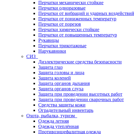
Перчатки механически стойкие
Перчатки одноразовые
Перчатки от вибраций и ударных воздействи
Перчатки от пониженных температур
Перчатки от порезов
Перчатки химически стойкие
Перчатки от повышенных температур
Рукавицы
Перчатки трикотажные
Нарукавники
СИЗ
Диэлектрические средства безопасности
Защита глаз
Защита головы и лица
Защита коленей
Защита органов дыхания
Защита органов слуха
Защита при проведении высотных работ
Защита при проведении сварочных работ
Средства защиты кожи
Оградительный инвентарь
Охота, рыбалка, туризм
Одежда летняя
Одежда утеплённая
Противоэнцефалитная одежда