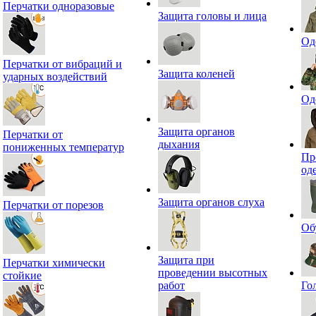
Перчатки одноразовые
Защита головы и лица
Од
Перчатки от вибраций и
Защита коленей
ударных воздействий
Од
Защита органов
Перчатки от
дыхания
пониженных температур
Пр
од
Защита органов слуха
Перчатки от порезов
Об
Защита при
Перчатки химически
проведении высотных
стойкие
работ
Го