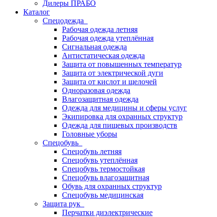
Дилеры ПРАБО
Каталог
Спецодежда
Рабочая одежда летняя
Рабочая одежда утеплённая
Сигнальная одежда
Антистатическая одежда
Защита от повышенных температур
Защита от электрической дуги
Защита от кислот и щелочей
Одноразовая одежда
Влагозащитная одежда
Одежда для медицины и сферы услуг
Экипировка для охранных структур
Одежда для пищевых производств
Головные уборы
Спецобувь
Спецобувь летняя
Спецобувь утеплённая
Спецобувь термостойкая
Спецобувь влагозащитная
Обувь для охранных структур
Спецобувь медицинская
Защита рук
Перчатки диэлектрические